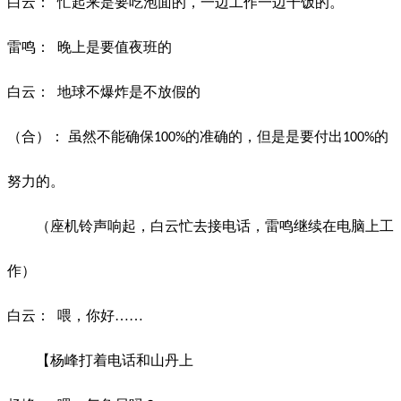
白云：
忙起来是要吃泡面的，一边工作一边干饭的。
雷鸣：
晚上是要值夜班的
白云：
地球不爆炸是不放假的
（合）：
虽然不能确保
的准确的，但是是要付出
的
100%
100%
努力的。
（座机铃声响起，白云忙去接电话，雷鸣继续在电脑上工
作）
白云：
喂，你好
……
【杨峰打着电话和山丹上