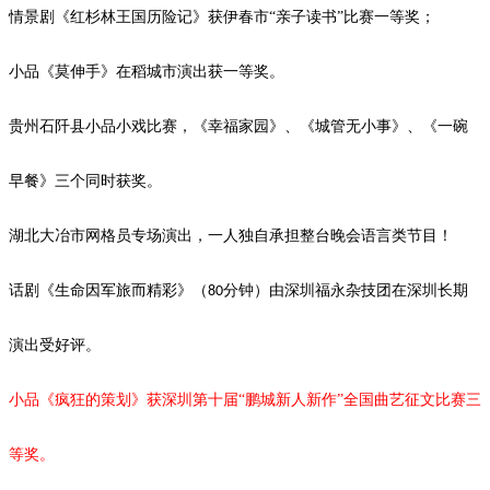
情景剧《红杉林王国历险记》获伊春市
“亲子读书”比赛一等奖；
小品
《莫伸手》在稻城市演出获一等奖。
贵州石阡县小品小戏比赛，《幸福家园》、《城管无小事》、《一碗
早餐》三个同时获奖。
湖北大冶市网格员专场演出，一人独自承担整台晚会语言类节目！
话剧《生命因军旅而精彩》（
分钟）由深圳福永杂技团在深圳长期
80
演出受好评。
小品《疯狂的策划》获深圳第十届
“鹏城新人新作”全国曲艺征文比赛三
等奖。