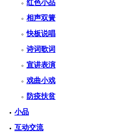
红色小品
相声双簧
快板说唱
诗词歌词
宣讲表演
戏曲小戏
防疫扶贫
小品
互动交流