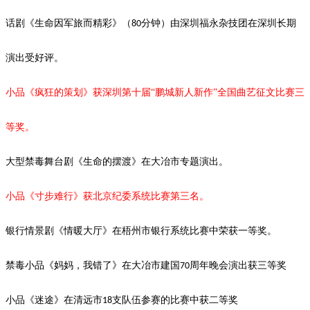
话剧《生命因军旅而精彩》（
分钟）由深圳福永杂技团在深圳长期
80
演出受好评。
小品《疯狂的策划》获深圳第十届
“鹏城新人新作”全国曲艺征文比赛三
等奖。
大型禁毒舞台剧《生命的摆渡》
在大冶市专题演出。
小品《寸步难行》获北京纪委系统比赛第三名。
银行情景剧《情暖大厅》在梧州市银行系统比赛中荣获一等奖。
禁毒小品《妈妈，我错了》在大冶市建国
周年晚会演出获三等奖
70
小品《迷途》在清远市
支队伍参赛的比赛中获二等奖
18