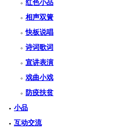
红色小品
相声双簧
快板说唱
诗词歌词
宣讲表演
戏曲小戏
防疫扶贫
小品
互动交流