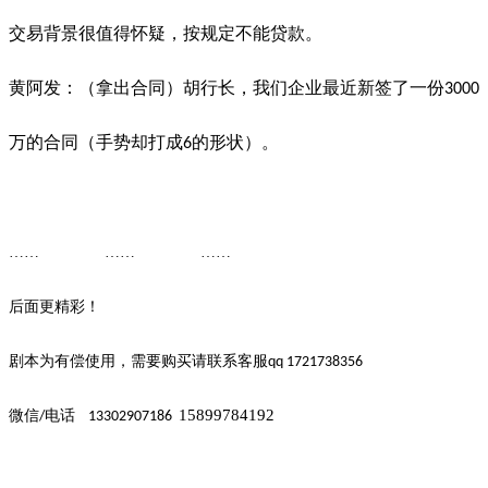
交易背景很值得怀疑，按规定不能贷款。
黄阿发：（拿出合同）胡行长，我们企业最近新签了一份
3000
万的合同（手势却打成
的形状）。
6
…… ……
……
后面更精彩！
剧本为有偿使用，需要购买请联系客
服
qq 1721738356
15899784192
微信
电话
/
13302907186