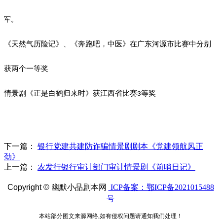
军。
《天然气历险记》、《奔跑吧，中医》在广东河源市比赛中分别
获两个一等奖
情景剧《正是白鹤归来时》获江西省比赛
等奖
3
下一篇：
银行党建共建防诈骗情景剧剧本《党建领航风正
劲》
上一篇：
农发行银行审计部门审计情景剧《前哨日记》
Copyright ©
幽默小品剧本网
ICP备案：鄂ICP备2021015488
号
本站部分图文来源网络,如有侵权问题请通知我们处理！