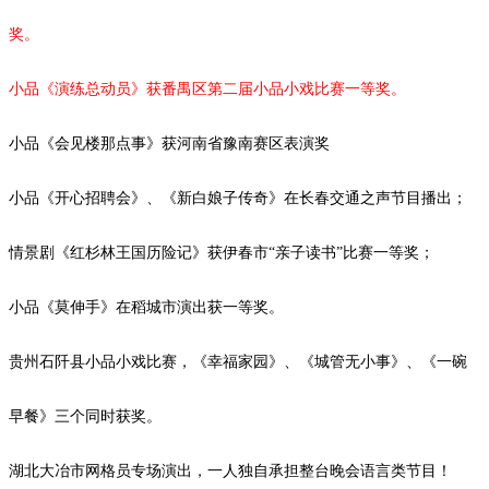
奖。
小品《演练总动员》获番禺区第二届小品小戏比赛一等奖。
小品《会见楼那点事》获河南省豫南赛区表演奖
小品《开心招聘会》、《新白娘子传奇》在长春交通之声节目播出；
情景剧《红杉林王国历险记》获伊春市
“亲子读书”比赛一等奖；
小品
《莫伸手》在稻城市演出获一等奖。
贵州石阡县小品小戏比赛，《幸福家园》、《城管无小事》、《一碗
早餐》三个同时获奖。
湖北大冶市网格员专场演出，一人独自承担整台晚会语言类节目！