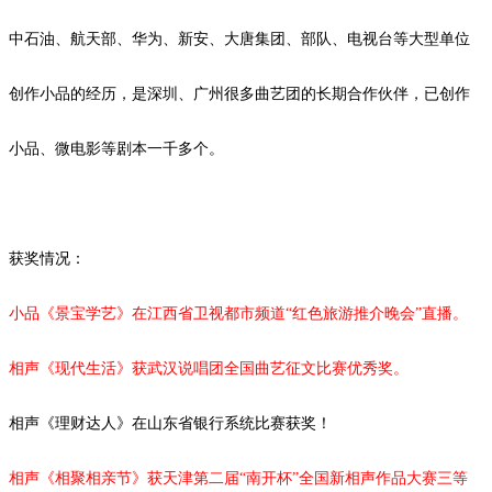
中石油、航天部、华为、新安、大唐集团、部队、电视台等大型单位
创作小品的经历，是深圳、广州很多曲艺团的长期合作伙伴，已创作
小品、微电影等剧本
一千
多个。
获奖情况：
小品《景宝学艺》在江西省卫视都市频道
“红色旅游推介晚会”直播。
相声《现代生活》获武汉说唱团全国曲艺征文比赛优秀奖。
相声《理财达人》在山东省银行系统比赛获奖！
相声《相聚相亲节》获天津第二届
“南开杯”全国新相声作品大赛三等