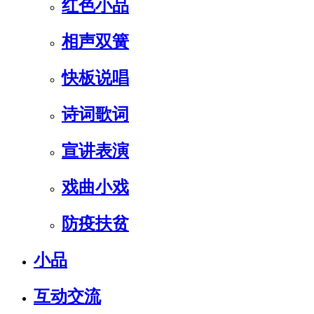
红色小品
相声双簧
快板说唱
诗词歌词
宣讲表演
戏曲小戏
防疫扶贫
小品
互动交流