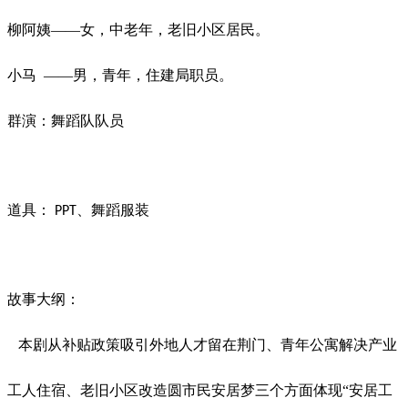
柳阿姨
——女，中老年，老旧小区居民。
小马
——男，青年，住建局职员。
群演：舞蹈队队员
道具：
、舞蹈服装
PPT
故事大纲：
本剧从补贴政策吸引外地人才留在荆门、青年公寓解决产业
工人住宿、老旧小区改造圆市民安居梦三个方面体现
“安居工