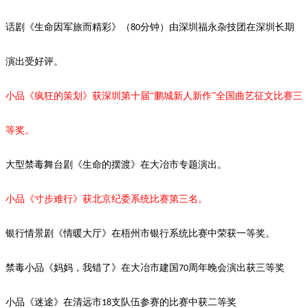
话剧《生命因军旅而精彩》（
分钟）由深圳福永杂技团在深圳长期
80
演出受好评。
小品《疯狂的策划》获深圳第十届
“鹏城新人新作”全国曲艺征文比赛三
等奖。
大型禁毒舞台剧《生命的摆渡》
在大冶市专题演出。
小品《寸步难行》获北京纪委系统比赛第三名。
银行情景剧《情暖大厅》在梧州市银行系统比赛中荣获一等奖。
禁毒小品《妈妈，我错了》在大冶市建国
周年晚会演出获三等奖
70
小品《迷途》在清远市
支队伍参赛的比赛中获二等奖
18