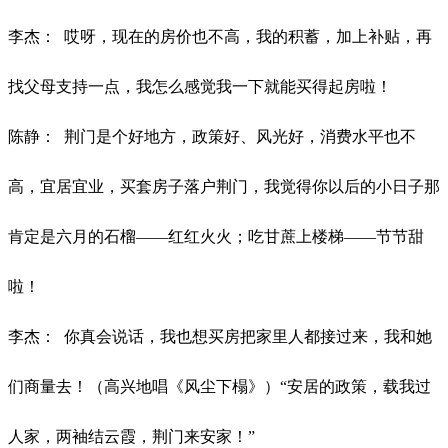
李杰：
哎呀，现在的房价也不高，我的积蓄，加上补贴，再
找父母支持一点，我怎么感觉我一下就能买得起房啦！
陈静：
荆门是个好地方，政策好、风光好，消费水平也不
高，宜居宜业，买套房子落户荆门，我觉得你以后的小日子那
肯定是六月的石榴
——红红火火；吃甘蔗上楼梯——节节甜
啦！
李杰：
你真会说话，我也想买房把家里人都接过来，我和她
们商量去！（高兴地唱《风尘下榻》）
“安居的政策，载我过
人家，两袖结云霞，荆门来安家！”