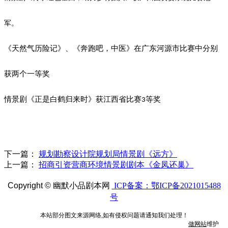
军。
《天然气历险记》、《奔跑吧，中医》在广东河源市比赛中分别
获两个一等奖
情景剧《正是白鹤归来时》获江西省比赛
等奖
3
下一篇：
规划勘察设计院规划局情景剧《远方》
上一篇：
招商引资营商环境情景剧剧本《金凤还巢》
Copyright ©
幽默小品剧本网
ICP备案：鄂ICP备2021015488
号
本站部分图文来源网络,如有侵权问题请通知我们处理！
做网站
维护