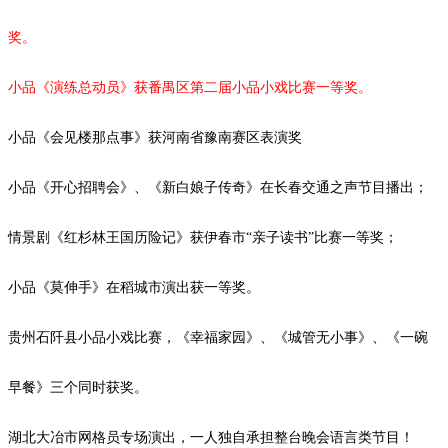
奖。
小品《演练总动员》获番禺区第二届小品小戏比赛一等奖。
小品《会见楼那点事》获河南省豫南赛区表演奖
小品《开心招聘会》、《新白娘子传奇》在长春交通之声节目播出；
情景剧《红杉林王国历险记》获伊春市
“亲子读书”比赛一等奖；
小品
《莫伸手》在稻城市演出获一等奖。
贵州石阡县小品小戏比赛，《幸福家园》、《城管无小事》、《一碗
早餐》三个同时获奖。
湖北大冶市网格员专场演出，一人独自承担整台晚会语言类节目！