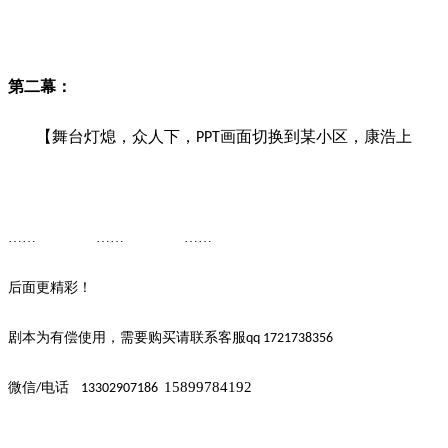
第二幕：
【舞台灯熄，众人下，
画面切换到某小区，康浩上
PPT
…… ……
……
后面更精彩！
剧本为有偿使用，需要购买请联系客
服
qq 1721738356
15899784192
微信
电话
/
13302907186