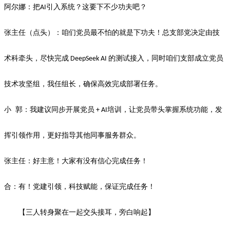
阿尔娜
：
把
引入系统？这要下不少功夫吧？
AI
张主任（点头）：
咱们党员最不怕的就是下功夫！总支部
党决定由技
术科牵头，
尽快
完成
的测试接入，同时
咱们支部
成立党员
DeepSeek AI
技术攻坚组，我任组长，确保
高效完成部署任务
。
小
郭
：我建议同步开展党员
培训，让
党员带头
掌握系统功能，
发
+ AI
挥引领作用，
更好指导
其他同事服务
群众。
张主任：好主意
！
大家有没有信心完成任务！
合：
有！
党建引领，科技赋能，
保证完成任务
！
【三人转身聚在一起交头接耳，旁白响起】