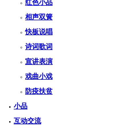
红色小品
相声双簧
快板说唱
诗词歌词
宣讲表演
戏曲小戏
防疫扶贫
小品
互动交流