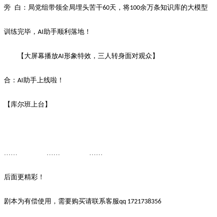
旁
白：局党组带领全局埋头苦干
天，将
余万条知识库的大模型
60
100
训练完毕，
助手顺利落地！
AI
【大屏幕播放
形象特效，三人转身面对观众】
AI
合：
助手上线啦！
AI
【库尔班上台】
…… …… ……
后面更精彩！
剧本为有偿使用，需要购买请联系客服
qq 1721738356