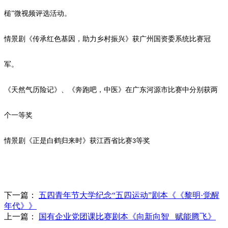
槌”微视频评选活动。
情景剧《传承红色基因，助力乡村振兴》获广州国资委系统比赛冠
军。
《天然气历险记》、《奔跑吧，中医》在广东河源市比赛中分别获两
个一等奖
情景剧《正是白鹤归来时》获江西省比赛
等奖
3
下一篇：
五四青年节大学纪念“五四运动”剧本《《黎明·觉醒
年代》》
上一篇：
国有企业党团课比赛剧本《向新向智 赋能腾飞》