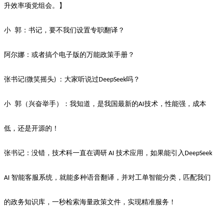
升效率项党组会。】
小
郭：书记，要不我们设置专职翻译？
​阿尔娜：或者搞个电子版的万能政策手册？
​张书记
微笑摇头
：大家听说过
吗？
(
)
DeepSeek
小
郭（兴奋举手）：我知道，是我国最新的
技术，性能强，成本
AI
低，还是开源的！
张书记：没错，
技术科一直在调研
技术应用，
如果能
引入
AI
DeepSeek
智能客服系统
，就能多种
语音翻译
，并对
工单智能分类
，匹配我们
AI
的
政务知识库，
一秒检索海量
政策文件
，实现精准服务！