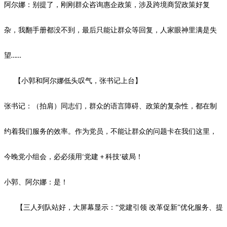
阿尔娜：
别提了，
刚刚群众
咨询惠企政策，涉及跨境
商贸政策好
复
杂
，我
翻手册都
没
不到，最后只能让群众等回复，人家
眼神
里满是失
望
……
【小郭和阿尔娜低头叹气，张书记上台】
张书记：（拍肩）同志们，群众的语言障碍、政策的复杂性，都在制
约着我们服务的效率。
作为党员，不能让群众的问题卡在我们这里
，
今晚党小组会，必必须用
党建
科技
破局！
‘
+
’
小郭、阿尔娜：是！
【三人列队站好，大屏幕显示：
“党建引领 改革促新”优化服务、提