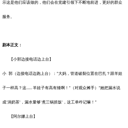
示这是他们应该做的，他们会在党建引领下不断地前进，更好的群众
服务。
剧本正文：
【小郭边接电话边上台】
小
郭
（边接电话边跑上台）：
大妈，管道破裂位置在巴扎？跟羊娃
“
子一样高？这
羊娃子有高有矮啊！
（对观众摊手）
她把漏水说
……
”
“
成
淌奶茶
，漏水量够
煮三锅抓饭
，这工单咋记嘛！
‘
’
‘
’
”
【阿尔娜上台】