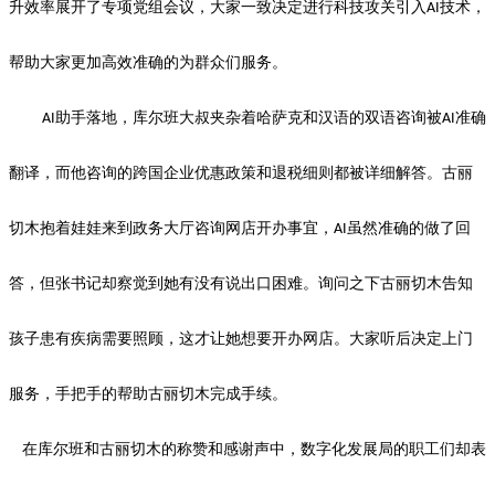
升效率展开了专项党组会议，大家一致决定进行科技攻关引入
技术，
AI
帮助大家更加高效准确的为群众们服务。
助手落地，库尔班大叔夹杂着哈萨克和汉语的双语咨询被
准确
AI
AI
翻译，而他咨询的跨国企业优惠政策和退税细则都被详细解答。古丽
切木抱着娃娃来到政务大厅咨询网店开办事宜，
虽然准确的做了回
AI
答，但张书记却察觉到她有没有说出口困难。询问之下古丽切木告知
孩子患有疾病需要照顾，这才让她想要开办网店。大家听后决定上门
服务，手把手的帮助古丽切木完成手续。
在库尔班和古丽切木的称赞和感谢声中，数字化发展局的职工们却表