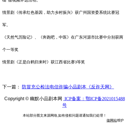
槌”微视频评选活动。
情景剧《传承红色基因，助力乡村振兴》获广州国资委系统比赛冠
军。
《天然气历险记》、《奔跑吧，中医》在广东河源市比赛中分别获两
个一等奖
情景剧《正是白鹤归来时》获江西省比赛
等奖
3
下一篇：
防冒充公检法电信诈骗小品剧本《反诈天网》
Copyright ©
幽默小品剧本网
ICP备案：鄂ICP备2021015488
号
本站部分图文来源网络,如有侵权问题请通知我们处理！
做网站
维护