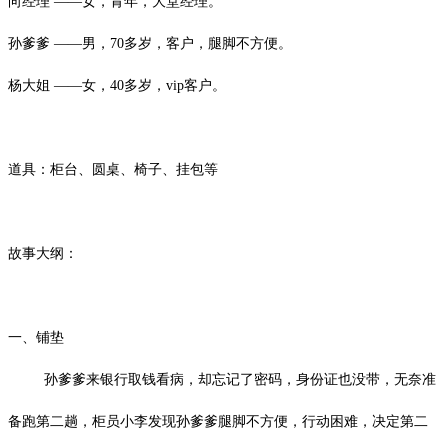
向经理 ——女，青年，大堂经理。
孙爹爹 ——男，70多岁，客户，腿脚不方便。
杨大姐 ——女，40多岁，vip客户。
道具：柜台、圆桌、椅子、挂包等
故事大纲：
一、铺垫
孙爹爹来银行取钱看病，却忘记了密码，身份证也没带，无奈准
备跑第二趟，柜员小李发现孙爹爹腿脚不方便，行动困难，决定第二