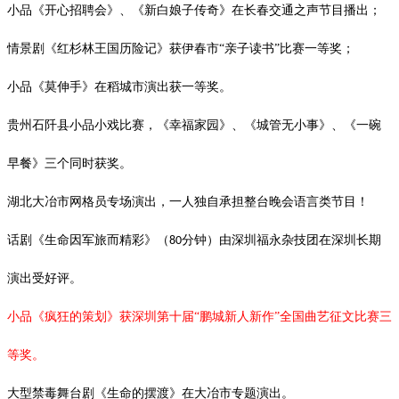
小品《开心招聘会》、《新白娘子传奇》在长春交通之声节目播出；
情景剧《红杉林王国历险记》获伊春市
“亲子读书”比赛一等奖；
小品《莫伸手》在稻城市演出获一等奖。
贵州石阡县小品小戏比赛，《幸福家园》、《城管无小事》、《一碗
早餐》三个同时获奖。
湖北大冶市网格员专场演出，一人独自承担整台晚会语言类节目！
话剧《生命因军旅而精彩》（
分钟）由深圳福永杂技团在深圳长期
80
演出受好评。
小品《疯狂的策划》获深圳第十届
“鹏城新人新作”全国曲艺征文比赛三
等奖。
大型禁毒舞台剧《生命的摆渡》在大冶市专题演出。