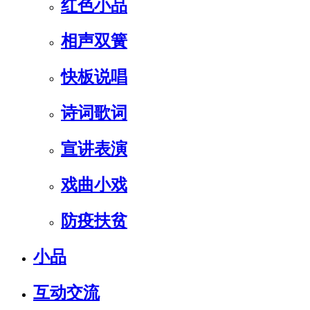
红色小品
相声双簧
快板说唱
诗词歌词
宣讲表演
戏曲小戏
防疫扶贫
小品
互动交流