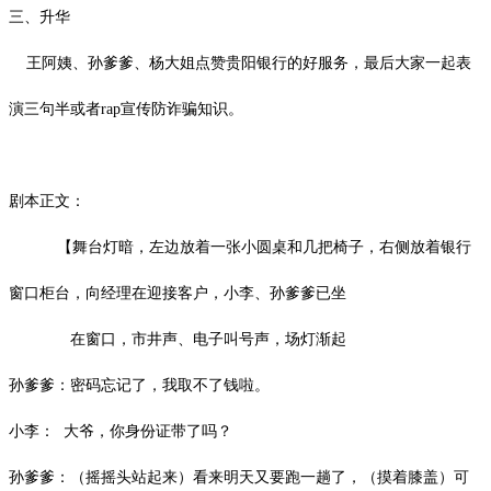
三、升华
王阿姨、孙爹爹、杨大姐点赞贵阳银行的好服务，最后大家一起表
演三句半或者rap宣传防诈骗知识。
剧本正文：
【舞台灯暗，左边放着一张小圆桌和几把椅子，右侧放着银行
窗口柜台，向经理在迎接客户，小李、孙爹爹已坐
在窗口，市井声、电子叫号声，场灯渐起
孙爹爹：密码忘记了，我取不了钱啦。
小李： 大爷，你身份证带了吗？
孙爹爹：（摇摇头站起来）看来明天又要跑一趟了，（摸着膝盖）可