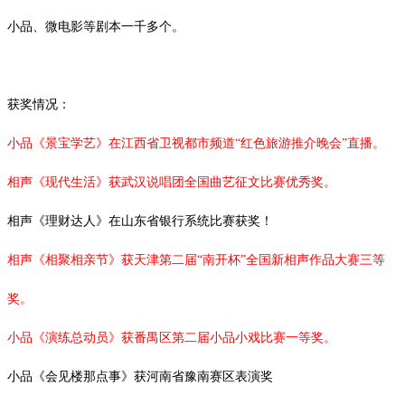
小品、微电影等剧本一千多个。
获奖情况：
小品《景宝学艺》在江西省卫视都市频道
“红色旅游推介晚会”直播。
相声《现代生活》获武汉说唱团全国曲艺征文比赛优秀奖。
相声《理财达人》在山东省银行系统比赛获奖！
相声《相聚相亲节》获天津第二届
“南开杯”全国新相声作品大赛三等
奖。
小品《演练总动员》获番禺区第二届小品小戏比赛一等奖。
小品《会见楼那点事》获河南省豫南赛区表演奖