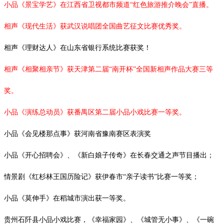
小品《景宝学艺》在江西省卫视都市频道
“红色旅游推介晚会”直播。
相声《现代生活》获武汉说唱团全国曲艺征文比赛优秀奖。
相声《理财达人》在山东省银行系统比赛获奖！
相声《相聚相亲节》获天津第二届
“南开杯”全国新相声作品大赛三等
奖。
小品《演练总动员》获番禺区第二届小品小戏比赛一等奖。
小品《会见楼那点事》获河南省豫南赛区表演奖
小品《开心招聘会》、《新白娘子传奇》在长春交通之声节目播出；
情景剧《红杉林王国历险记》获伊春市
“亲子读书”比赛一等奖；
小品《莫伸手》在稻城市演出获一等奖。
贵州石阡县小品小戏比赛，《幸福家园》、《城管无小事》、《一碗