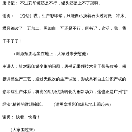
唐书记：
不过彩印罐还是不行，罐头还是上不了架啊。
谢勇：
（抱怨）哎，生产彩印罐，只能自己摸着石头过河做，冲床、
模具都改了，五加二、黑加白，可还是不行，唐书记，这活，我，我
干不了了！
（谢勇颓废地坐在地上，大家过来安慰他）
主讲人：针对彩印罐变形的问题，唐书记带领技术骨干带头攻关，积
极调整生产工艺，通过无数次的生产试验，形成具有自主知识产权的
彩印罐生产体系，将党的组织优势转化为创新动力，这也正是广州“拼
经济”精神的微观缩影。
（谢勇拿着彩印罐从地上蹦起来）
谢勇：
快看、快看！
（大家围过来）