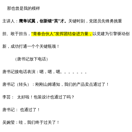
那也曾是我的模样
主讲人：
鹰隼试翼，创新锻
“英”才。
关键时刻，党
团
员先锋
勇挑重
担、敢于担当，
“青春合伙人”发挥团结奋进力量
，
以党建为引擎驱动创
新，成功打通
一个个
关键瓶颈！
（唐书记放下电话）
唐书记接电话表演：嗯，嗯，嗯。。。。。。。
唐书记（转头）：刚刚山姆通知，我们的产品卖点通过了！
李芸：
太好啦！包装设计也通过了吗？
唐书记：
也通过了！
吴婉莹：哇，我们终于过关了！