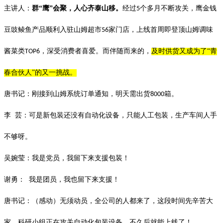
主讲人：
群
“鹰”会聚，人心齐泰山移。
经过
个多月不断攻关，鹰金钱
5
豆豉鲮鱼产品顺利入驻山姆超市
家门店，
上线首周即登顶山姆调味
56
酱菜类
，深受消费者喜爱。而伴随而来的，
及时供货又成为了“青
TOP6
春合伙人”的又一挑战。
唐书记：刚接到山姆系统订单通知，明天需出货
箱。
8000
李
芸：可是新包装还没有自动化设备，只能人工包装，生产车间人手
不够呀。
吴婉莹：我是党员，我留下来支援包装！
谢勇：
我是团员，我也留下来支援！
唐书记：（感动）无须动员，全公司的人都来了，这段时间先辛苦大
家，科研小组正在攻关自动化包装设备，不久后就能上线了！