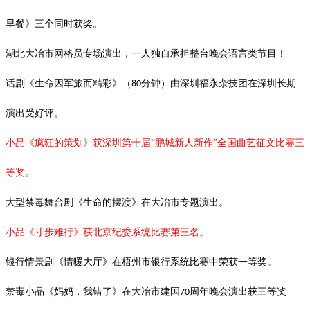
早餐》三个同时获奖。
湖北大冶市网格员专场演出，一人独自承担整台晚会语言类节目！
话剧《生命因军旅而精彩》（
分钟）由深圳福永杂技团在深圳长期
80
演出受好评。
小品《疯狂的策划》获深圳第十届
“鹏城新人新作”全国曲艺征文比赛三
等奖。
大型禁毒舞台剧《生命的摆渡》在大冶市专题演出。
小品《寸步难行》获北京纪委系统比赛第三名。
银行情景剧《情暖大厅》在梧州市银行系统比赛中荣获一等奖。
禁毒小品《妈妈，我错了》在大冶市建国
周年晚会演出获三等奖
70