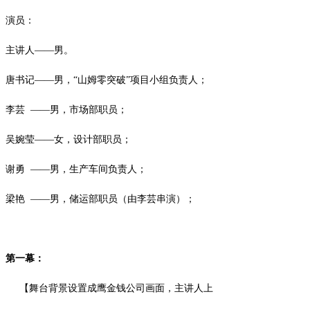
演员：
主讲人——男。
唐书记——男，“山姆零突破”项目小组负责人；
李芸
——男，市场部职员；
吴婉莹——女，设计部职员；
谢勇
——男，生产车间负责人；
梁艳
——男，储运部职员（由李芸串演）；
第一幕：
【舞台背景设置成鹰金钱公司画面，主讲人上