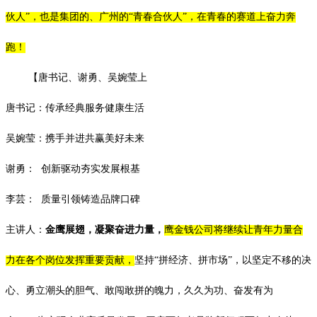
伙人”，也是集团的、广州的“青春合伙人”，在青春的赛道上奋力奔
跑！
【唐书记、谢勇、吴婉莹上
唐书记：传承经典服务健康生活
吴婉莹：携手并进共赢美好未来
谢勇：
创新驱动
夯实发展根基
李芸：
质量引领
铸造品牌口碑
主讲人：
金鹰展翅，凝聚奋进力量，
鹰金钱公司将继续让青年力量合
力在各个岗位发挥重要贡献，
坚持
“拼经济、拼市场”，以坚定不移的决
心、勇立潮头的胆气、敢闯敢拼的魄力，久久为功、奋发有为