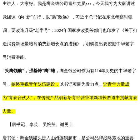
主讲人：大家好。我是鹰金钱公司青年党员
，今天我将为大家讲述
xxx
党团课《向“新”而行，以“质”致远》，习近平总书记在东北考察时强
调，要改造升级“老字号”；
年国家发改委等部门也印发了《关于打
2024
造消费新场景培育消费新增长点的措施》，明确提出要挖掘中华老字
号消费潜能。
“头鹰领航”，强基铸“鹰”雄，
鹰金钱公司作为有
年历史的中华老字
114
号，
始终重视青年队伍建设，
以书记项目为发力点，
让青年力量成
为“青春合伙人”，在传统产品创新培育经营业绩新增长赛道中贡献青春
力量。
【唐书记、李芸、吴婉莹、谢勇上
唐书记：鹰金钱罐头进入山姆连锁超市，是公司品牌战略落地的重要