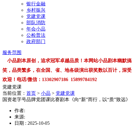
银行金融
乡村振兴
党建党课
部队消防
年会小品
公检普法
政府部门
服务范围
小品剧本原创，追求冠军卓越品质！本网站小品剧本幽默搞
笑，品类繁多，在全国、省、地各级演出获奖数以百计，深受
欢迎！电话/微信：13302907186 15899784192
党建党课
当前位置：
首页
>
小品
>
党建党课
国资老字号品牌党团课比赛剧本《向“新”而行，以“质”致远》
作者:
来源:
日期 : 2025-10-05