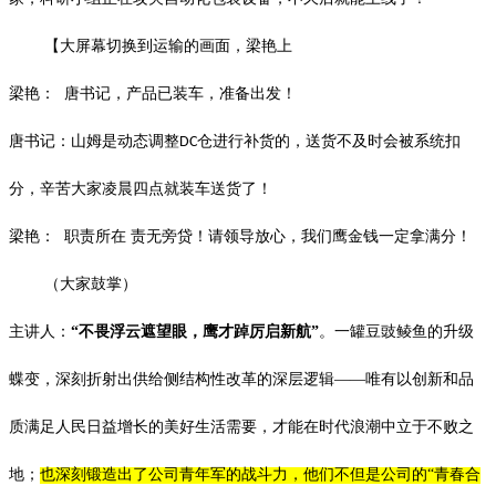
【大屏幕切换到运输的画面，梁艳上
梁艳：
唐书记，产品已装车，准备出发！
唐书记：山姆是动态调整
仓进行补货的，送货不及时会被系统扣
DC
分，辛苦大家凌晨四点就装车送货了！
梁艳：
职责所在
责无旁贷！请领导放心，我们鹰金钱一定拿满分！
（大家鼓掌）
主讲人：
“
不畏浮云遮望眼，鹰才踔厉启新航
”
。
一罐豆豉鲮鱼的升级
蝶变，深刻折射出供给侧结构性改革的深层逻辑——唯有以创新和品
质满足人民日益增长的美好生活需要，才能在时代浪潮中立于不败之
地；
也深刻锻造出了公司青年军的战斗力，他们不但是公司的“青春合