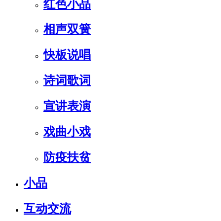
红色小品
相声双簧
快板说唱
诗词歌词
宣讲表演
戏曲小戏
防疫扶贫
小品
互动交流