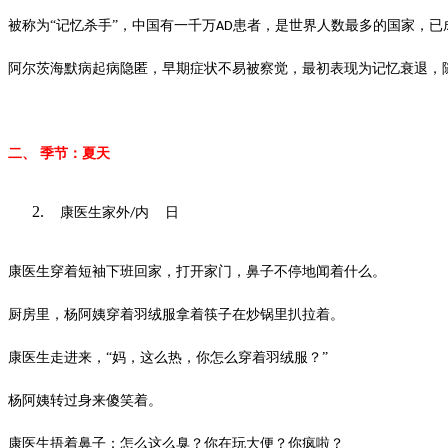
被称为“记忆杀手”，中国有一千万
患者，是世界人数最多的国家，已
AD
阿尔茨海默病
起病隐匿，早期症状不易被察觉，最初表现为记忆衰退，
二、
季节：夏天
康医生家外
内 日
/
康医生穿着短袖下班回家，打开家门，鼻子不停地闻着什么。
厨房里，杨阿姨穿着羽绒服拿着筷子在炒锅里扒拉着。
康医生走进来，
“妈，这么热，你怎么穿着羽绒服？”
杨阿姨转过身来傻笑着。
康医生捂着鼻子：怎么这么臭？你在玩大便？你疯啦？