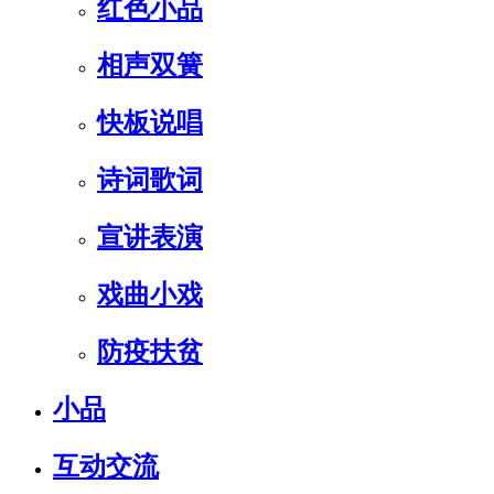
红色小品
相声双簧
快板说唱
诗词歌词
宣讲表演
戏曲小戏
防疫扶贫
小品
互动交流