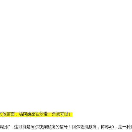
其他画面，杨阿姨坐在沙发一角就可以）
老糊涂”，这可能是阿尔茨海默病的信号！阿尔兹海默病，简称
，是一种
AD