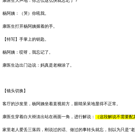
康医生大声地：你怎么这么快就忘记了？
杨阿姨：（哭）你吼我。
康医生打开杨阿姨握着的手。
【特写】手掌上的钥匙。
杨阿姨：哎呀，我忘记了。
康医生边出门边说：妈真是老糊涂了。
【镜头切换】
客厅的沙发里，杨阿姨坐着直视前方，眼睛呆呆地显得不正常。
康医生穿着白大褂淡出站在画面一角，进行解说：
（这段解说不需要配
家里老人爱丢三落四
，刚说过的话、做过的事转头就忘，别以为只是
“