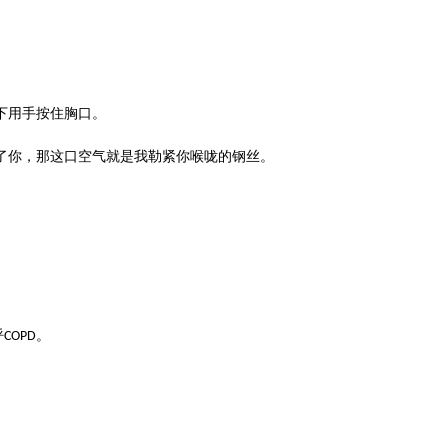
下用手按住胸口。
了你，那这口空气就是我勒紧你喉咙的钢丝。
呼
。
COPD