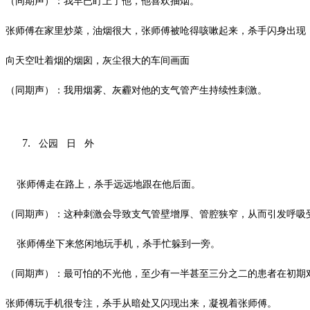
（同期声）：我早已盯上了他，他喜欢抽烟。
张师傅在家里炒菜，油烟很大，张师傅被呛得咳嗽起来，杀手闪身出现
向天空吐着烟的烟囱，灰尘很大的车间画面
（同期声）：我用烟雾、灰霾对他的支气管产生持续性刺激。
公园
日
外
张师傅走在路上，杀手远远地跟在他后面。
（同期声）：这种刺激会导致支气管壁增厚、管腔狭窄，从而引发呼吸
张师傅坐下来悠闲地玩手机，杀手忙躲到一旁。
（同期声）：最可怕的不光他，至少有一半甚至三分之二的患者在初期
张师傅玩手机很专注，杀手从暗处又闪现出来，凝视着张师傅。