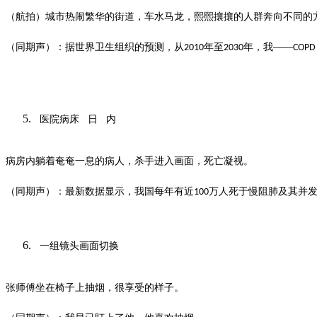
（航拍）城市热闹繁华的街道，车水马龙，熙熙攘攘的人群奔向不同的
（同期声）：据世界卫生组织的预测，从
年至
年，我——
2010
2030
COPD
医院病床
日
内
病房内躺着奄奄一息的病人，杀手进入画面，死亡凝视。
（同期声）：最新数据显示，我国每年有近
万人死于慢阻肺及其并
100
一组镜头画面切换
张师傅坐在椅子上抽烟，很享受的样子。