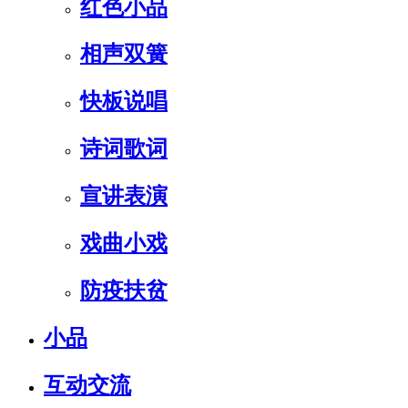
红色小品
相声双簧
快板说唱
诗词歌词
宣讲表演
戏曲小戏
防疫扶贫
小品
互动交流