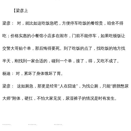
【梁彦上
梁彦：
对，就比如这吃饭急吧，方便停车吃饭的餐馆贵，咱舍不得
吃；价格实惠的小餐馆小店多在闹市，门前不能停车，如果吃顿饭让
交警大哥贴个单，那后悔得要死。到了吃饭的点了，找吃饭的地方找
半天，刚找到一家合适的，碰到一个单，接了，得，又吃不成了。
杨迪：
对，累坏了身体饿坏了胃。
梁彦：
这如厕急，那更是经常
“人在囧途”，为找公厕，只能“膀胱憋尿
大师”附体，硬扛，不怕大家见笑，尿湿裤子的情况是时有发生。
…… …… ……