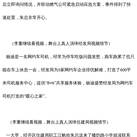
后立即询问情况，并联动燃气公司紧急启动应急方案，事件得到了快
速处置，朱总非常开心。
（李董
继续
看视频，舞台上真人演绎
经发
局视频情节）
杨迪是一名网约车司机，经常为停车吃饭问题发愁，跑车跑累了也只
能在车上休息一会，经发局为
家网约车企业排忧解难，打造了
平
5
600
米司机服务中心，提供“
”共享服务体验，杨迪盛赞经发局为网约车
8+N
司机打造的“暖心之家”。
（李董
继续
看视频，舞台上真人演绎
住建
局视频情节）
一大早，经开区住建局职工江帆给朱总送来了蟠韵路小学就读联系