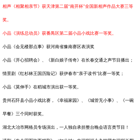
相声《相聚相亲节》获天津第二届
“南开杯”全国新相声作品大赛三等
奖。
小品《演练总动员》获番禺区第二届小品小戏比赛一等奖。
小品《会见楼那点事》获河南省豫南赛区表演奖
小品《开心招聘会》、《新白娘子传奇》在长春交通之声节目播出；
情景剧《红杉林王国历险记》获伊春市
“亲子读书”比赛一等奖；
小品《莫伸手》在稻城市演出获一等奖。
贵州石阡县小品小戏比赛，《幸福家园》、《城管无小事》、《一碗
早餐》三个同时获奖。
湖北大冶市网格员专场演出，一人独自承担整台晚会语言类节目！