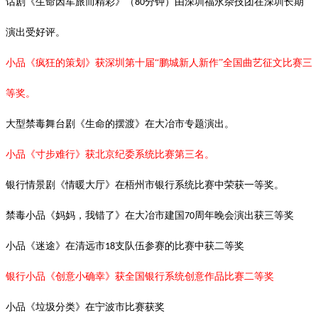
话剧《生命因军旅而精彩》（
分钟）由深圳福永杂技团在深圳长期
80
演出受好评。
小品《疯狂的策划》获深圳第十届
“鹏城新人新作”全国曲艺征文比赛三
等奖。
大型禁毒舞台剧《生命的摆渡》在大冶市专题演出。
小品《寸步难行》获北京纪委系统比赛第三名。
银行情景剧《情暖大厅》在梧州市银行系统比赛中荣获一等奖。
禁毒小品《妈妈，我错了》在大冶市建国
周年晚会演出获三等奖
70
小品《迷途》在清远市
支队伍参赛的比赛中获二等奖
18
银行小品《创意小确幸》获全国银行系统创意作品比赛二等奖
小品《垃圾分类》在宁波市比赛获奖