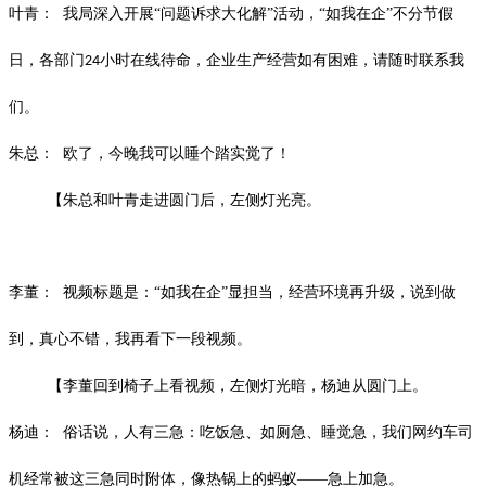
叶青：
我局深入开展
“问题诉求大化解”活动，“如我在企”不分节假
日，各部门
小时在线待命，企业生产经营如有困难，请随时联系我
24
们。
朱总：
欧了，今晚我可以睡个踏实觉了！
【朱总和叶青走进圆门后，左侧灯光亮。
李董：
视频标题是：
“如我在企”显担当，经营环境再升级，说到做
到，真心不错，我再看下一段视频。
【李董回到椅子上看视频，左侧灯光暗，杨迪从圆门上。
杨迪：
俗话说，人有三急：吃饭急、如厕急、睡觉急，我们网约车司
机经常被这三急同时附体，像热锅上的蚂蚁
——急上加急。