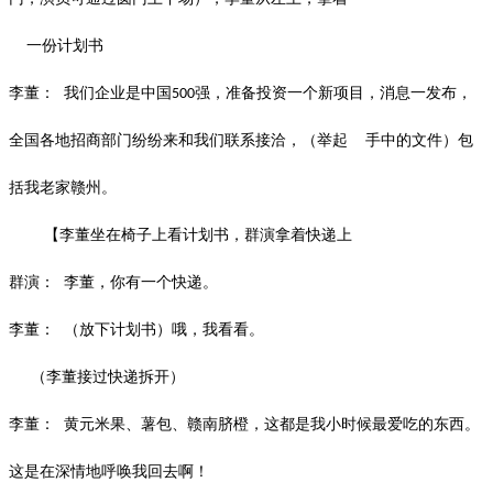
一份计划书
李董：
我们企业是中国
强，准备投资一个新项目，消息一发布，
500
全国各地招商部门纷纷来和我们联系接洽，（举起 手中的文件）包
括我老家赣州。
【李董坐在椅子上看计划书，群演拿着快递上
群演：
李董，你有一个快递。
李董：
（放下计划书）哦，我看看。
（李董接过快递拆开）
李董：
黄元米果、薯包、赣南脐橙，这都是我小时候最爱吃的东西。
这是在深情地呼唤我回去啊！