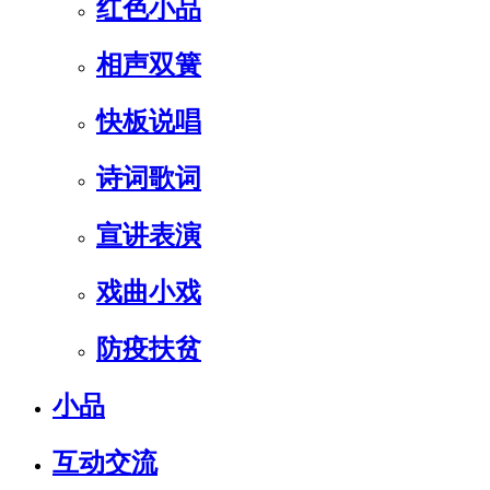
红色小品
相声双簧
快板说唱
诗词歌词
宣讲表演
戏曲小戏
防疫扶贫
小品
互动交流