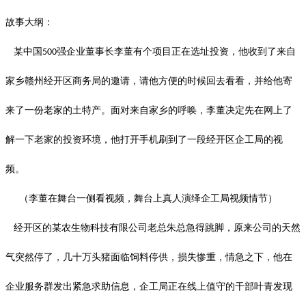
故事大纲：
某中国
强企业董事长李董有个项目正在选址投资，他收到了来自
500
家乡赣州经开区商务局的邀请，请他方便的时候回去看看，并给他寄
来了一份老家的土特产。面对来自家乡的呼唤，李董决定先在网上了
解一下老家的投资环境，他打开手机刷到了一段经开区企工局的视
频。
（李董在舞台一侧看视频，舞台上真人演绎企工局视频情节）
经开区的某农生物科技有限公司老总朱总急得跳脚，原来公司的天然
气突然停了，几十万头猪面临饲料停供，损失惨重，情急之下，他在
企业服务群发出紧急求助信息，企工局正在线上值守的干部叶青发现