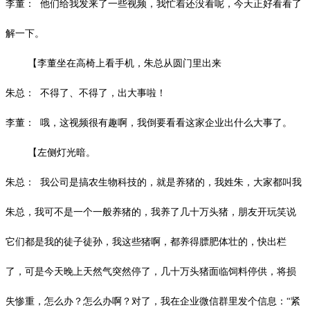
李董：
他们给我发来了一些视频，我忙着还没看呢，今天正好看看了
解一下。
【李董坐在高椅上看手机，朱总从圆门里出来
朱总：
不得了、不得了，出大事啦！
李董：
哦，这视频很有趣啊，我倒要看看这家企业出什么大事了。
【左侧灯光暗。
朱总：
我公司是搞农生物科技的，就是养猪的，我姓朱，大家都叫我
朱总，我可不是一个一般养猪的，我养了几十万头猪，朋友开玩笑说
它们都是我的徒子徒孙，我这些猪啊，都养得膘肥体壮的，快出栏
了，可是今天晚上天然气突然停了，几十万头猪面临饲料停供，将损
失惨重，怎么办？怎么办啊？对了，我在企业微信群里发个信息：
“紧