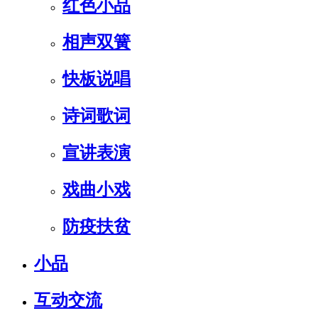
红色小品
相声双簧
快板说唱
诗词歌词
宣讲表演
戏曲小戏
防疫扶贫
小品
互动交流