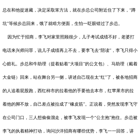
总在和他捉迷藏，决定采取笨方法，就在步总公司附近住了下来，
“蹲
坑”等候步总回来，饿了就啃方便面，生怕一眨眼错过了步总。
因为忙于招商，李飞对家里照顾很少，儿子考试成绩不好，老婆打
电话来兴师问罪，说儿子成绩再上不去，要李飞去
“陪读”，李飞只得小
心赔礼。步总和牛助理（提着贴着“大项目”的公文包）、马助理（
戴
着
大金链）回来，站在舞台另一侧，讲述自己现在太
“红”了，被各地招商
的人追着屁股跑，西红柿市的拉着他的手要他去本市，红苹果市的拉
着他的脚不放，自己差点被拉成了“橡皮筋”。正说着，突然发现李飞守
在公司门口，三人想偷偷溜走，被李飞发现一个“公主抱”抱住。步总被
李飞的执着精神打动，询问沙洋招商有哪些优势，李飞一一回答，讲