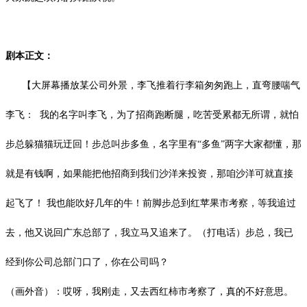
剧本正文：
【大屏幕播放某公司外景，李飞推着行李箱匆匆跑上，直弯腰喘气
李飞：
我的名字叫李飞，为了招商跑断腿，吃苦受累都无所谓，就怕
步总躲猫猫玩迂回！步总叫步多鱼，名字里有
“多鱼”两字大家都懂，那
就是有钱啊，如果能把他招商到我们沙洋来投资，那咱沙洋可就直接
起飞了！ 我也能吹好几年的牛！前脚步总到红苹果市考察，等我追过
去，他又说回广东总部了，我立马又追来了。（打电话）步总，我已
经到你公司总部门口了，你在公司吗？
（画外音）：哎呀，我刚走，又去西红柿市考察了，真的不好意思。