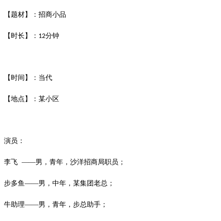
【题材】：招商小品
【时长】：
分钟
12
【时间】：当代
【地点】：某小区
演员：
李飞
——男，青年，沙洋招商局职员；
步多鱼
——男，中年，某集团老总；
牛助理
——男，青年，步总助手；