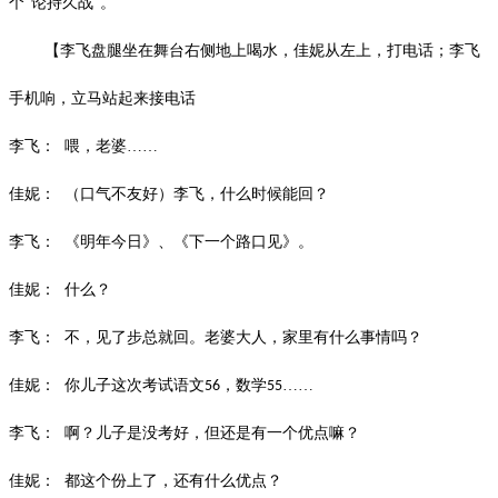
个“论持久战”。
【李飞盘腿坐在舞台右侧地上喝水，佳妮从左上，打电话；李飞
手机响，立马站起来接电话
李飞：
喂，老婆
……
佳妮：
（口气不友好）李飞，什么时候能回？
李飞：
《明年今日》、《下一个路口见》。
佳妮：
什么？
李飞：
不，见了步总就回。老婆大人，家里有什么事情吗？
佳妮：
你儿子这次考试语文
，数学
……
56
55
李飞：
啊？儿子是没考好，但还是有一个优点嘛？
佳妮：
都这个份上了，还有什么优点？