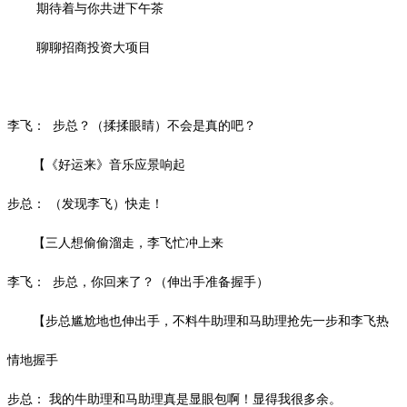
期待着与你共进下午茶
聊聊招商投资大项目
李飞：
步总？（揉揉眼睛）不会是真的吧？
【《好运来》音乐应景响起
步总：
（发现李飞）快走！
【三人想偷偷溜走，李飞忙冲上来
李飞：
步总，你回来了？（伸出手准备握手）
【步总尴尬地也伸出手，不料牛助理和马助理抢先一步和李飞热
情地握手
步总：
我的牛助理和马助理真是显眼包啊！显得我很多余。