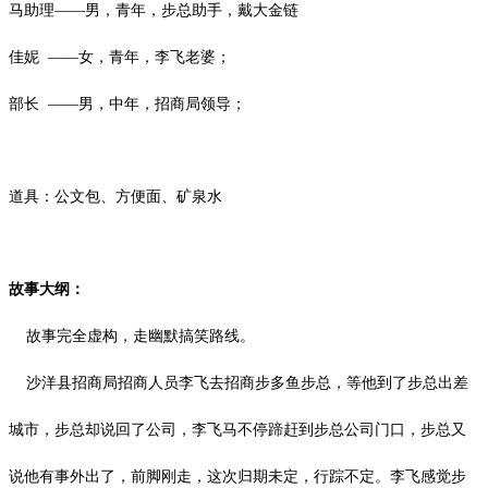
马助理
——男，青年，步总助手，戴大金链
佳妮
——女，青年，李飞老婆；
部长
——男，中年，招商局领导；
道具：公文包、方便面、矿泉水
故事大纲：
故事完全虚构，走幽默搞笑路线。
沙洋县招商局招商人员李飞去招商步多鱼步总，等他到了步总出差
城市，步总却说回了公司，李飞马不停蹄赶到步总公司门口，步总又
说他有事外出了，前脚刚走，这次归期未定，行踪不定。李飞感觉步