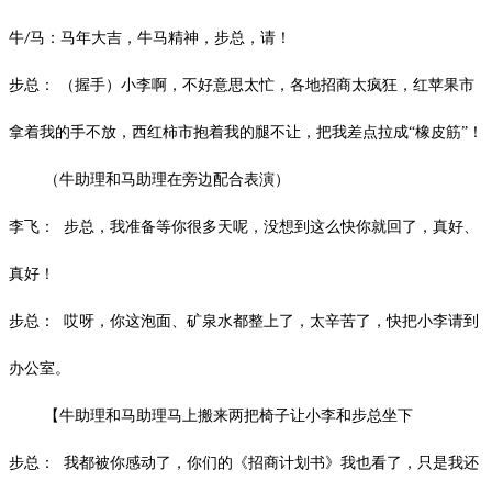
牛
马：马年大吉，牛马精神，步总，请！
/
步总：
（握手）小李啊，不好意思太忙，各地招商太疯狂，红苹果市
拿着我的手不放，西红柿市抱着我的腿不让，把我差点拉成
“橡皮筋”！
（牛助理和马助理在旁边配合表演）
李飞：
步总，我准备等你很多天呢，没想到这么快你就回了，真好、
真好！
步总：
哎呀，你这泡面、矿泉水都整上了，太辛苦了，快把小李请到
办公室。
【牛助理和马助理马上搬来两把椅子让小李和步总坐下
步总：
我都被你感动了，你们的《招商计划书》我也看了，只是我还