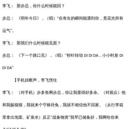
李飞：
那步总，你什么时候能回？
步总：
《明年今日》，（唱）
“在有生的瞬间能遇到你，竟花光所有
运气”。
李飞：
那我们什么时候能见面？
步总：
《下一个路口见》，（唱）
“秒针转动
，小小时差
DI DI DA
DI
”
DI DA
【手机挂断声，李飞愣住
李飞：
（对手机）步多鱼啊步总，你让我显得好多余。（对观众）他
和我躲猫猫，我就来个守株待兔，我就不相信他不回家。（从行李箱
里拿出泡面、矿泉水）反正
“战备物资”我早已储备好，我啊给你来