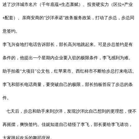
述了沙洋城市名片（千年底蕴
生态禀赋）、投资硬实力（区位
产业
+
+
配套）、亲商安商的“沙洋承诺”政务服务政策，打动了步总，步总同
+
意签约。
李飞兴奋地打电话告诉部长，部长高兴地跳起来。可是步总签约是有
条件的，他提出一个星期内企业要入驻的极限条件，李飞感到为难。
助手拍着
“大项目”公文包，红苹果市、西红柿市不断给步总打来电话。
李飞和部长电话商量，要突破自己的极限，部长拍板答应了步总的条
件。
七天后，步总和助手来到沙洋，发现沙洋比自己想到的更理想，便不
再摇摆，爽快签约。佳妮知道自己错怪了李飞，部长要给李飞请功，
大家跳起欢乐的舞蹈庆祝。