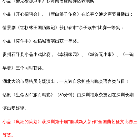
小品《会见楼那点事》获河南省豫南赛区表演奖
小品《开心招聘会》、《新白娘子传奇》在长春交通之声节目播出；
情景剧《红杉林王国历险记》获伊春市
“亲子读书”比赛一等奖；
小品《莫伸手》在稻城市演出获一等奖。
贵州石阡县小品小戏比赛，《幸福家园》、《城管无小事》、《一碗
早餐》三个同时获奖。
湖北大冶市网格员专场演出，一人独自承担整台晚会语言类节目！
话剧《生命因军旅而精彩》（
分钟）由深圳福永杂技团在深圳长期
80
演出受好评。
小品《疯狂的策划》获深圳第十届
“鹏城新人新作”全国曲艺征文比赛三
等奖。