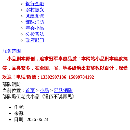
银行金融
乡村振兴
党建党课
部队消防
年会小品
公检普法
政府部门
服务范围
小品剧本原创，追求冠军卓越品质！本网站小品剧本幽默搞
笑，品类繁多，在全国、省、地各级演出获奖数以百计，深受
欢迎！电话/微信：13302907186 15899784192
部队消防
当前位置：
首页
>
小品
>
部队消防
部队退伍老兵小品《退伍不说再见》
作者:
来源:
日期 : 2026-06-23