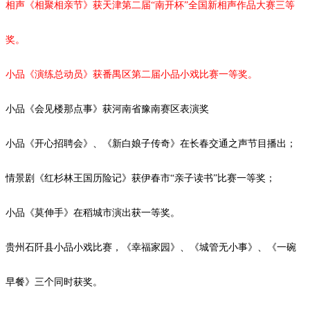
相声《相聚相亲节》获天津第二届
“南开杯”全国新相声作品大赛三等
奖。
小品《演练总动员》获番禺区第二届小品小戏比赛一等奖。
小品《会见楼那点事》获河南省豫南赛区表演奖
小品《开心招聘会》、《新白娘子传奇》在长春交通之声节目播出；
情景剧《红杉林王国历险记》获伊春市
“亲子读书”比赛一等奖；
小品《莫伸手》在稻城市演出获一等奖。
贵州石阡县小品小戏比赛，《幸福家园》、《城管无小事》、《一碗
早餐》三个同时获奖。