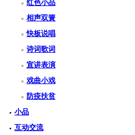
红色小品
相声双簧
快板说唱
诗词歌词
宣讲表演
戏曲小戏
防疫扶贫
小品
互动交流