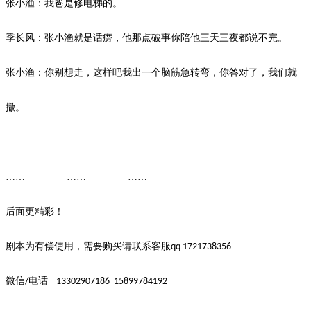
张小渔：我爸是修电梯的。
季长风：张小渔就是话痨，他那点破事你陪他三天三夜都说不完。
张小渔：你别想走，这样吧我出一个脑筋急转弯，你答对了，我们就
撤。
…… …… ……
后面更精彩！
剧本为有偿使用，需要购买请联系客服
qq 1721738356
微信
电话
/
13302907186
15899784192