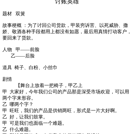
讨账英雄
题材
双簧
故事梗概
：为了讨回公司货款，甲装穷诉苦、以死威胁、撒
娇、敬酒各种手段都用上都没有如愿，最后用真情打动客户，
要回来了货款。
人物
甲
——前脸
乙
——后脸
道具
椅子、白粉、小丝巾
剧情
【舞台上放着一把椅子，甲乙上
甲
大家好，今年我们公司的产品那是深受市场欢迎，可以用
两个字来形容。
乙
哪两个字？
甲
旺旺，我们的产品是供销两旺，形式是一片大好啊。
乙
好，让我们鼓掌。
甲
可是我们也面临一个难题。
乙
什么难题。