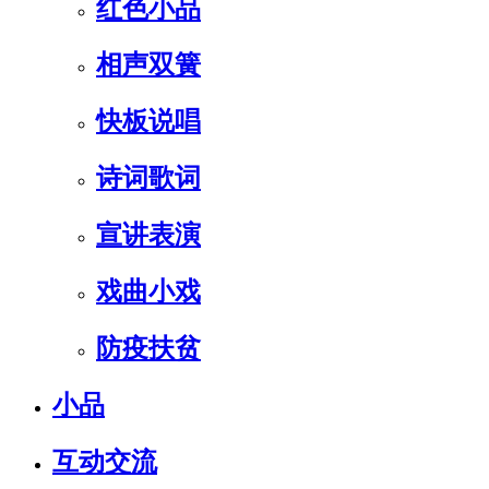
红色小品
相声双簧
快板说唱
诗词歌词
宣讲表演
戏曲小戏
防疫扶贫
小品
互动交流