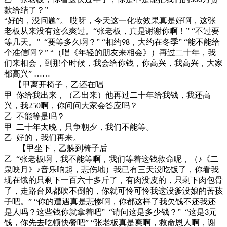
款给结了？”
“好的，没问题”。 哎呀，今天这一化妆效果真是好啊，这张
老板从来没有这么爽过。“张老板，真是谢谢你啊！” “不过要
等几天。” “要等多久啊？” “相约
，大约在冬季” “能不能给
98
个准信啊？” “（唱《年轻的朋友来相会》）再过二十年，我
们来相会，到那个时候，我会给你钱，你高兴，我高兴，大家
都高兴” ……
【甲离开椅子，乙还在唱
甲
你给我出来，（乙出来）他再过二十年给我钱，我还高
兴，我
250
啊，你问问大家会答应吗？
乙
不能等是吗？
甲
二十年太晚，只争朝夕，我们不能等。
乙
好的，我们再来。
【甲坐下，乙躲到椅子后
乙
“张老板啊，我不能等啊，我们等着这钱救命呢，（♪《二
泉映月》♪音乐响起，悲伤地）我已有三天没吃饭了，你看我
现在饿的只剩下一百六十多斤了，有肉没皮的，只剩下肉包骨
了，走路台风都吹不倒的，你就可怜可怜我这没爹没娘的苦孩
子吧。” “你的遭遇真是悲惨啊，你都这样了我欠钱不还我还
是人吗？这些钱你就拿着吧” “请问这是多少钱？” “这是
元
3
钱，你先去吃顿快餐吧” “张老板真是爽啊，救命恩人啊，谢