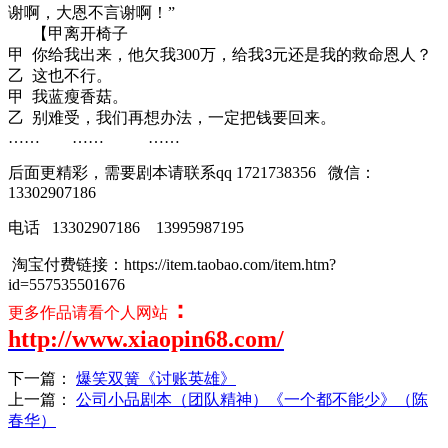
谢啊，大恩不言谢啊！”
【甲离开椅子
甲
你给我出来，他欠我
300
万，给我
元还是我的救命恩人？
3
乙
这也不行。
甲
我蓝瘦香菇。
乙
别难受，我们再想办法，一定把钱要回来。
…… …… ……
后面更精彩，需要剧本请联系qq 1721738356
微信：
13302907186
电话
13302907186
13995987195
淘宝付费链接：https://item.taobao.com/item.htm?
id=557535501676
：
更多作品请看个人网站
http://www.xiaopin68.com/
下一篇：
爆笑双簧《讨账英雄》
上一篇：
公司小品剧本（团队精神）《一个都不能少》（陈
春华）