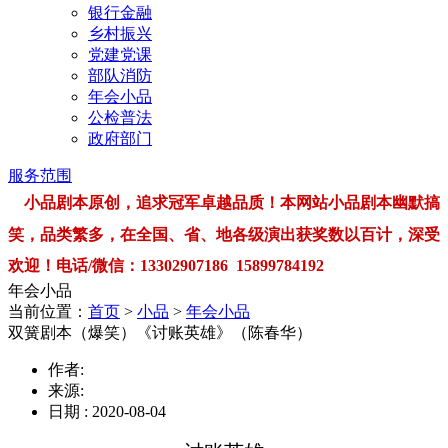
银行金融
乡村振兴
党建党课
部队消防
年会小品
公检普法
政府部门
服务范围
小品剧本原创，追求冠军卓越品质！本网站小品剧本幽默搞
笑，品类繁多，在全国、省、地各级演出获奖数以百计，深受
欢迎！电话/微信：13302907186 15899784192
年会小品
当前位置：
首页
>
小品
>
年会小品
双簧剧本（爆笑）《讨账英雄》（陈春华）
作者:
来源:
日期 : 2020-08-04