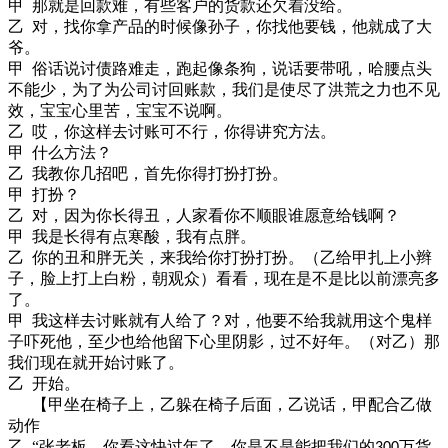
甲
那就是回款难，有些客户的货款还欠着没给。
乙
对，找你拿产品的时候像孙子，你找他要钱，他就成了大
爷。
甲
俗话说
讨债路难走
，
跑起像条狗
，
说话要带吼
，哈腰点头
不能少，为了为公司讨回账款，我们是使尽了洪荒之力也不见
效，宝宝心里苦
，宝宝不说啊。
乙
哎，你这样去讨账可不行，你得讲究方法。
甲
什么方法？
乙
我教你几招吧，首先你得打扮打扮。
甲
打扮？
乙
对，因为你长得丑，人家看你不顺眼谁愿意给钱啊？
甲
我是长得有点寒酸，我有点胖。
乙
你的丑和胖无关，来我给你打扮打扮。（乙给甲扎上小辫
子，脸上打上白粉，朝观众）看看，现在是不是比以前漂亮多
了。
甲
我这样去讨账就有人给了？对，他要不给我就用这个鬼样
子吓死他，至少也给他留下心里阴影，过不好年。（对乙）那
我们现在就开始讨账了。
乙
开始。
【甲坐在椅子上，乙躲在椅子后面，乙说话，甲配合乙做
动作
乙
“张老板，你看这快过年了，你是不是能把我们的
万货
300