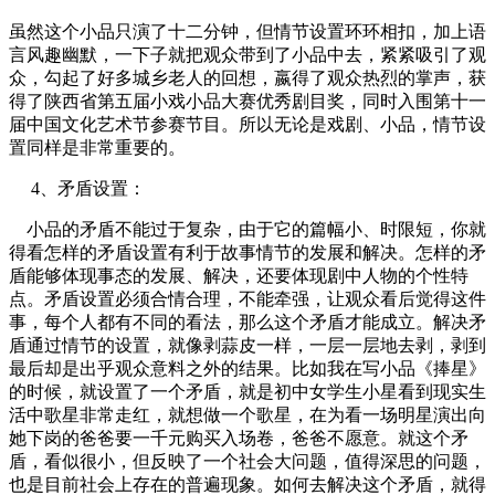
虽然这个小品只演了十二分钟，但情节设置环环相扣，加上语
言风趣幽默，一下子就把观众带到了小品中去，紧紧吸引了观
众，勾起了好多城乡老人的回想，嬴得了观众热烈的掌声，获
得了陕西省第五届小戏小品大赛优秀剧目奖，同时入围第十一
届中国文化艺术节参赛节目。所以无论是戏剧、小品，情节设
置同样是非常重要的。
4、矛盾设置：
小品的矛盾不能过于复杂，由于它的篇幅小、时限短，你就
得看怎样的矛盾设置有利于故事情节的发展和解决。怎样的矛
盾能够体现事态的发展、解决，还要体现剧中人物的个性特
点。矛盾设置必须合情合理，不能牵强，让观众看后觉得这件
事，每个人都有不同的看法，那么这个矛盾才能成立。解决矛
盾通过情节的设置，就像剥蒜皮一样，一层一层地去剥，剥到
最后却是出乎观众意料之外的结果。比如我在写小品《捧星》
的时候，就设置了一个矛盾，就是初中女学生小星看到现实生
活中歌星非常走红，就想做一个歌星，在为看一场明星演出向
她下岗的爸爸要一千元购买入场卷，爸爸不愿意。就这个矛
盾，看似很小，但反映了一个社会大问题，值得深思的问题，
也是目前社会上存在的普遍现象。如何去解决这个矛盾，就得