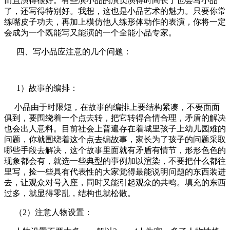
而且演得很好。有些演小品的演员演得时间长了也会写小品
了，还写得特别好。我想，这也是小品艺术的魅力。只要你常
练嘴皮子功夫，再加上模仿他人练形体动作的表演，你将一定
会成为一个既能写又能演的一个全能小品专家。
四、写小品应注意的几个问题：
1）故事的编排：
小品由于时限短，在故事的编排上要结构紧凑，不要面面
俱到，要围绕着一个点去转，把它转得合情合理，矛盾的解决
也会出人意料。目前社会上普遍存在着城里孩子上幼儿园难的
问题，你就围绕着这个点去编故事，家长为了孩子的问题采取
哪些手段去解决，这个故事里面就有矛盾有情节，形形色色的
现象都会有，就选一些典型的事例加以渲染，不要把什么都往
里写，捡一些具有代表性的大家觉得最能说明问题的东西装进
去，让观众对号入座，同时又能引起观众的共鸣。填充的东西
过多，就显得零乱，结构也就松散。
（2）注意人物设置：