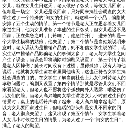
女儿，就在女儿生日这天，老人做好了饭菜，等候女儿回家，
但却是一场空，女儿还是没回家，只好同来搞社会调查的女大
学生过了一个特殊的“闺女的生日”。就这样一个小品，编剧就
安排了五个生动的情节。第一个情节是老人正在思念着女儿回
家过生日，他为女儿准备了丰盛的生日饭菜，但女儿迟迟不见
回家，正在焦急之时，门铃响了，他急忙开门，进来的却是一
个大学生模样的姑娘，他失望了；第二个情节是当姑娘说明来
意时，老人误认为是推销产品的，则不相信女学生说的话，现
实生活中推销产品欺骗老人的事例太多了，老人与大学生之间
产生了误会，当误会即将消除时编剧又设置了；第三个情节就
是老人因摔伤了腿长时间没有下过楼，显得孤独，没有人与他
说话，他就将女学生留在家里同他聊天，这也正符合女学生搞
社会调查的目的。在女学生了解当前社会上儿女们对待老人的
孝敬问题时，编剧又设置了第四个情节那就是尽管儿女们不回
家看望老人，但老人也不愿将这个孤独向外人透露，唯恐伤了
儿女们的脸。当老人高兴地向女学生讲述女儿小时候过生日的
情景时，桌上的电话铃声响了起来，老人高兴地拿起电话，原
以为女儿要回家过生日，但电话的那头却是女儿不回家的回
音，老人彻底失望了，这又出现了第五个情节，女学生学着老
人女儿小时候过生日的情景，为老人过了一个“闺女的生日”，
满足了老人的期望。