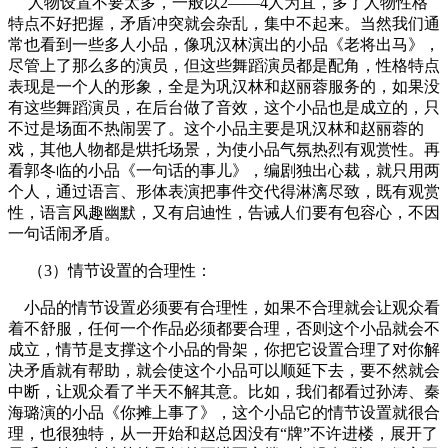
人物设置不要太多，一般以2——4人为宜，多了人物性格
特点不好把握，矛盾冲突就会杂乱，集中不起来。当然我们通
常也看到一些多人小品，像巩汉林演出的小品《老将出马》，
尽管上了那么多的演员，但这些舞蹈演员都是配角，性格特点
表现是一个人的形象，全是为巩汉林和赵丽蓉服务的，如果没
有这些舞蹈演员，在后台做了音效，这个小品也是成立的，只
不过是场面不热闹罢了。这个小品主要是巩汉林和赵丽蓉的
戏，其他人物都是烘托场景，为使小品气氛热烈有观赏性。再
看郭冬临的小品《一句话的事儿》，编剧独出心裁，就只用两
个人，通过语言、形体表演把事件交代得淋漓尽致，既有观赏
性，语言风趣幽默，又有启迪性，告诫人们要有包容心，不因
一句话闹矛盾。
（3）情节设置的合理性：
小品的情节设置必须要有合理性，如果不合理就会让观众看
着不舒服，任何一个作品必须都要合理，否则这个小品就会不
成立，情节是支撑这个小品的骨架，你把它设置合理了对你解
决矛盾就有帮助，就会使这个小品可以顺延下去，要不然就会
中断，让观众看了半天不解其意。比如，我们都看过孙涛、秦
海璐演的小品《你摊上事了》，这个小品它的情节设置就很合
理，也很独特，从一开始和赵总因没有“牌”不许进楼，展开了