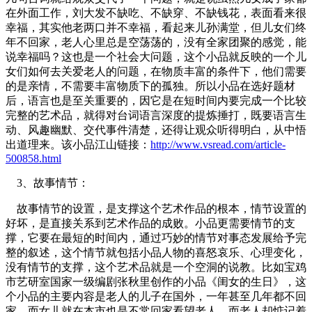
在外面工作，刘大发不缺吃、不缺穿、不缺钱花，表面看来很
幸福，其实他老两口并不幸福，看起来儿孙满堂，但儿女们终
年不回家，老人心里总是空荡荡的，没有全家团聚的感觉，能
说幸福吗？这也是一个社会大问题，这个小品就反映的一个儿
女们如何去关爱老人的问题，在物质丰富的条件下，他们需要
的是亲情，不需要丰富物质下的孤独。所以小品在选好题材
后，语言也是至关重要的，因它是在短时间内要完成一个比较
完整的艺术品，就得对台词语言深度的提炼捶打，既要语言生
动、风趣幽默、交代事件清楚，还得让观众听得明白，从中悟
出道理来。该小品江山链接：
http://www.vsread.com/article-
500858.html
3、故事情节：
故事情节的设置，是支撑这个艺术作品的根本，情节设置的
好坏，是直接关系到艺术作品的成败。小品更需要情节的支
撑，它要在最短的时间内，通过巧妙的情节对事态发展给予完
整的叙述，这个情节就包括小品人物的喜怒哀乐、心理变化，
没有情节的支撑，这个艺术品就是一个空洞的说教。比如宝鸡
市艺研室国家一级编剧张秋里创作的小品《闺女的生日》，这
个小品的主要内容是老人的儿子在国外，一年甚至几年都不回
家，而女儿就在本市也是不常回家看望老人，而老人却惦记着