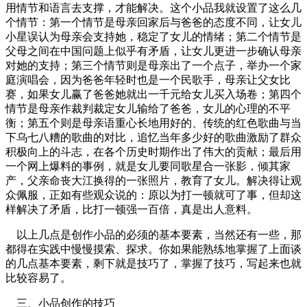
用情节和语言去支撑，才能解决。这个小品我就设置了这么几
个情节：第一个情节是母亲回家后与爸爸的态度不同，让女儿
小星误认为母亲会支持她，稳定了女儿的情绪；第二个情节是
父母之间在中国问题上似乎有矛盾，让女儿更进一步确认母亲
对她的支持；第三个情节则是母亲出了一个点子，举办一个家
庭演唱会，因为爸爸年轻时也是一个民歌手，母亲让父女比
赛，如果女儿赢了爸爸她就出一千元给女儿买入场卷；第四个
情节是母亲作裁判裁定女儿输给了爸爸，女儿的心理的不平
衡；第五个则是母亲语重心长地用好的、传统的红色歌曲与当
下乌七八糟的歌曲的对比，追忆当年多少好的歌曲激励了群众
积极向上的斗志，在各个历史时期作出了伟大的贡献；最后用
一个网上爆料的事例，就是女儿要同歌星合一张影，倾其家
产，父亲命丧大江换得的一张照片，教育了女儿。解决得让观
众佩服，正如有些观众说的：原以为打一顿就可了事，但却这
样解决了矛盾，比打一顿强一百倍，真是出人意料。
以上几点是创作小品的必须的基本要素，当然还有一些，那
都得在实践中慢慢摸索、探求。你如果能熟练地掌握了上面谈
的几点基本要素，剩下就是技巧了，掌握了技巧，写起来也就
比较容易了。
三、小品创作的技巧