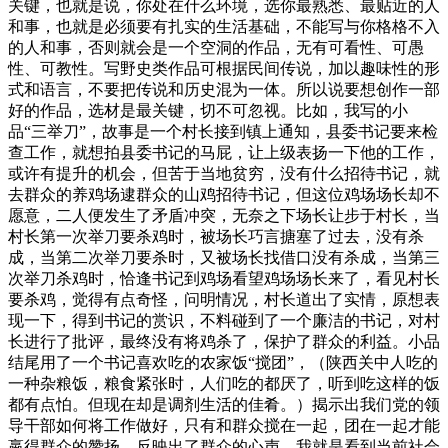
关键，也就是说，你处在什么环境，选你最熟悉、最贴近的人
和事，也就是必须要有扎实的生活基础，不能写与你格格不入
的人和事，否则就会是一个空洞的作品，无有可看性、可愚
性、可教性。写野史类作品可根据民间传说，加以趣味性的形
式和语言，不要把传说和历史混为一体。所以说要想创作一部
好的作品，选材是最关键，切不可忽视。比如，我写的小
品“三举刀”，故事是一个村长接到镇上通知，县委书记要来检
查工作，就想拍县委书记的马屁，让上级表扬一下他的工作，
或许有提升的机会，但苦于当地贫穷，没有什么招待书记，就
去群众的养鸡场逮群众的山鸡招待书记，但这位鸡场场长却不
愿意，二人便发生了矛盾冲突，无奈之下场长让步于村长，当
村长第一次举刀要杀鸡时，被场长巧言搪塞了过去，没有杀
成，当第二次举刀要杀时，又被场长找借口没有杀成，当第三
次举刀杀鸡时，恰逢书记到鸡场看望鸡场场长来了，看见村长
要杀鸡，觉得有点奇怪，问明情况，村长道出了实情，原想表
现一下，得到书记的赏识，不料碰到了一个廉洁的书记，对村
长进行了批评，最终没有将鸡杀了，保护了群众的利益。小品
结尾用了一个书记喜欢吃的农家饭“搅团”，（陕西关中人吃的
一种杂粮饭，粮食紧张时，人们吃的都厌了，听到吃这样的饭
都有点怕。但现在却是调剂生活的佳肴。）揭示出我们党的领
导干部如何将工作做好，只有和群众搅在一起，团在一起才能
嬴得群众的赞扬，反映出了群众的心声。我就是看到当前社会