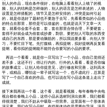
别人的作品，现在条件很好，在电脑上看看别人上镜了的视
频，别人的结构是怎样做的，别人的语言是怎样表述的，人物
设置是怎样搭配的，情节又是怎样安排的，冲突是如何引起
的，就是你选好了题材也不要急于去写，先看看类似的小品他
的特点在那里，那些是可以借鉴的，也就是说天下文章一大
套，就看你会套不会套，套，套在那里合情合理，不要硬套，
套得不好就会成为俗套或抄袭，剽窃。要把别人可取的东西变
成自己的东西，那是要动脑筋的，所以我说要多看，向别人学
习，不要忙目下笔。先打腹稿，再拟提纲，拟好提纲再反复看
提纲，看你拟的提纲能不能符合你要写的小品的要求。
再说一个看看，就是你一旦写出了一个小品，你自己觉得还
差不多，这还不行，得让行内的、行外的人看看，看是否你编
的故事成立，让别人给你提意见，进行修改和完善，达到高水
平，或精品，哪怕这一辈子就写这一个，也不虚此行，总算是
写了一个自己喜欢的作品。也可以说在写小品这条道上走出了
成就。
接下来我再说一个看，这个看，就是看视频，每年春晚中央电
视台都在春晚上小品，这些小品从选材到演出效果，我们都看
得很清楚，我们不妨从中吸取一些营养。这里面有一个形体表
演元素，我们在写小品时，有些形体动作是需要向导演、演员