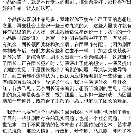
小品的路子，就是不作专业的编剧，搞业余爱好，那也得写出
好的作品，让人们认可。
小品多以喜剧小品见多，我建议你不妨在自己正直的思想理
念里，再去社会上交识一些三教九流的人，这些人里或许就有
你作品里的原型人物。这里我给诸位举例说一下，我写的一个
小品叫《该给谁》，是写一个剧团在调演中获了奖，有奖杯，
有奖金，团长领回奖杯和奖金后，在团里咋分配，（因为剧团
体制改革后，分配方案有些和过去不一样。）加之这次获奖不
是等次奖，是综合奖，剧本又出自一位业余编剧手，这就难住
了团长，正在团长犯难时，导演谈出了他的想法，主演又提出
了她的意见，于是团长提出了编剧的问题，导演认为他导得
好、而主演却不这样认为，她认为应该给编剧多一些奖金，没
有编剧写出的剧本，导演导什么，我这主演演什么，凭什么
红，各执己见，无奈团长请来编剧，想听听编剧的意见，但编
剧的意见却是奖金不要，投到团里，让多排一些好戏，为团里
增加一些道具，既符合了主演的心愿，也解决了团长的难题。
我为什么要写这个小品呢？因为我在下基层时也听到了看到
了目前一些县剧团存在的现实问题，也是一个社会问题。自上
世纪末，由于不同国情的艺术冲击了我国传统的艺术，艺术界
鱼龙混杂，那些人情剧、行政剧、炒作剧、马屁剧，冲向了本