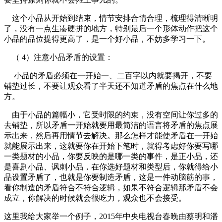
这个小品从开始到结束，情节安排合情合理，梳理得清晰明
了，没有一点生凑硬拼的地方，特别最后一个形体动作把这个
小品的品位提得更高了，是一个好小品，不妨多学习一下。
（ 4）注意小品矛盾的设置：
小品的矛盾必须在一开始一、二百字以内就要掲开，不要
铺垫过长，不要让观众看了半天还不知道矛盾的焦点在什么地
方。
由于小品的篇幅小，它受时限的约束，没有空间让你过多的
去铺垫，所以矛盾一开始就要用最简洁的语言将矛盾的焦点展
示出来，然后再用情节去解决。那么怎样才能使矛盾在一开始
就能展示出来，这就要你在开始下笔时，就得考虑好你要写哪
一类题材的小品，你要反映的是哪一类的事件，是正小品，还
是喜剧小品、讽刺小品，在你选好题材和类型后，你就得给小
品设置矛盾了，也就是你要制造矛盾，这是一件动脑筋的事，
看你制造的矛盾符合不符合逻辑，如果不符合逻辑那矛盾不会
成立，你解决的时候就会很吃力，观众也不会接受。
这里我给大家举一个例子，2015年中央电视台春晚由蔡明和潘