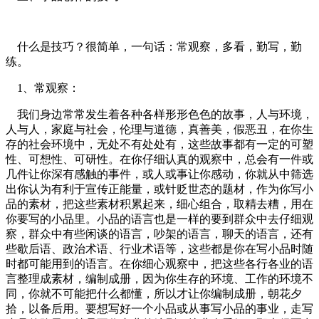
什么是技巧？很简单，一句话：常观察，多看，勤写，勤
练。
1、常观察：
我们身边常常发生着各种各样形形色色的故事，人与环境，
人与人，家庭与社会，伦理与道德，真善美，假恶丑，在你生
存的社会环境中，无处不有处处有，这些故事都有一定的可塑
性、可想性、可研性。在你仔细认真的观察中，总会有一件或
几件让你深有感触的事件，或人或事让你感动，你就从中筛选
出你认为有利于宣传正能量，或针贬世态的题材，作为你写小
品的素材，把这些素材积累起来，细心组合，取精去糟，用在
你要写的小品里。小品的语言也是一样的要到群众中去仔细观
察，群众中有些闲谈的语言，吵架的语言，聊天的语言，还有
些歇后语、政治术语、行业术语等，这些都是你在写小品时随
时都可能用到的语言。在你细心观察中，把这些各行各业的语
言整理成素材，编制成册，因为你生存的环境、工作的环境不
同，你就不可能把什么都懂，所以才让你编制成册，朝花夕
拾，以备后用。要想写好一个小品或从事写小品的事业，走写