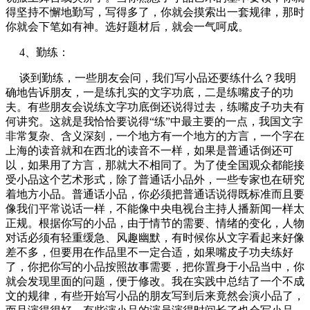
得坚持不懈地勤写，写得多了，你就会摸索出一套规律，那时
你就会下笔如有神。选好题材后，就会一气呵成。
4、勤练：
谈到勤练，一些朋友会问，我们写小品还要练什么？我明
确地告诉朋友，一是练扎实的文字功底，二是练嘴皮子的功
夫。有些朋友会说练文字功底倒还说得过去，练嘴皮子功夫有
何讲究。这就是我恰恰要说得“练”中最主要的一点，我国文字
非常复杂、含义深刻，一个地方有一个地方的方言，一个字在
上海的读音就和在西北的读音不一样，如果是普通话倒还可
以，如果用了方言，那就大不相同了。为了使全国观众都能接
受小品这个艺术形式，除了普通话小品外，一些专家也在研究
着地方小品。普通话小品，你必须把普通话说得既标准而且要
像我们平常说话一样，不能像中央电视台主持人播新闻一样太
正规。根据你写的小品，由于情节的需要、情绪的变化，人物
对话必须有轻重缓急、风趣幽默，有时候你从文字看起来好像
差不多，但要用在作品里不一定合适，如果嘴皮子功夫练好
了，你把你写的小品按照故事需要，把你置身于小品当中，你
就会发现里面的问题，便于修改。我在实践中总结了一个不成
文的规律，有些开始写小品的朋友写到后来竟然会演小品了，