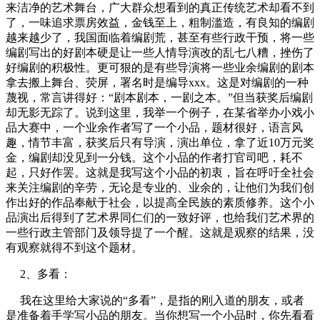
来洁净的艺术舞台，广大群众想看到的真正传统艺术却看不到
了，一味追求票房效益，金钱至上，粗制滥造，有良知的编剧
越来越少了，我国面临着编剧荒，甚至有些行政干预，将一些
编剧写出的好剧本硬是让一些人情导演改的乱七八糟，挫伤了
好编剧的积极性。更可狠的是有些导演将一些业余编剧的剧本
拿去搬上舞台、荧屏，署名时是编导xxx。这是对编剧的一种
蔑视，常言讲得好：“剧本剧本，一剧之本。”但当获奖后编剧
却无影无踪了。说到这里，我举一个例子，在某省举办小戏小
品大赛中，一个业余作者写了一个小品，题材很好，语言风
趣，情节丰富，获奖后只有导演，演出单位，拿了近10万元奖
金，编剧却没见到一分钱。这个小品的作者打官司吧，耗不
起，只好作罢。这就是我写这个小品的初衷，旨在呼吁全社会
来关注编剧的辛劳，无论是专业的、业余的，让他们为我们创
作出好的作品奉献于社会，以提高全民族的素质修养。这个小
品演出后得到了艺术界同仁们的一致好评，也给我们艺术界的
一些行政主管部门及领导提了一个醒。这就是观察的结果，没
有观察就得不到这个题材。
2、多看：
我在这里给大家说的“多看”，是指的刚入道的朋友，或者
是准备着手学写小品的朋友。当你想写一个小品时，你先看看