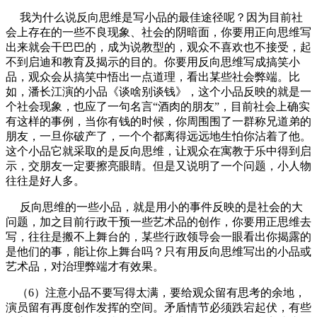
我为什么说反向思维是写小品的最佳途径呢？因为目前社
会上存在的一些不良现象、社会的阴暗面，你要用正向思维写
出来就会干巴巴的，成为说教型的，观众不喜欢也不接受，起
不到启迪和教育及揭示的目的。你要用反向思维写成搞笑小
品，观众会从搞笑中悟出一点道理，看出某些社会弊端。比
如，潘长江演的小品《谈啥别谈钱》，这个小品反映的就是一
个社会现象，也应了一句名言“酒肉的朋友”，目前社会上确实
有这样的事例，当你有钱的时候，你周围围了一群称兄道弟的
朋友，一旦你破产了，一个个都离得远远地生怕你沾着了他。
这个小品它就采取的是反向思维，让观众在寓教于乐中得到启
示，交朋友一定要擦亮眼睛。但是又说明了一个问题，小人物
往往是好人多。
反向思维的一些小品，就是用小的事件反映的是社会的大
问题，加之目前行政干预一些艺术品的创作，你要用正思维去
写，往往是搬不上舞台的，某些行政领导会一眼看出你揭露的
是他们的事，能让你上舞台吗？只有用反向思维写出的小品或
艺术品，对治理弊端才有效果。
（6）注意小品不要写得太满，要给观众留有思考的余地，
演员留有再度创作发挥的空间。矛盾情节必须跌宕起伏，有些