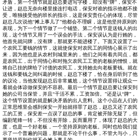
矛盾，第一个情节就是赵总要进写字楼，却没有“牌”，保安不
让进，赵总无奈向楼里接连打电话，保安对谁的指示他都不接
受，唯独接受他的班长的指示，这是保安责任心的体现，尽管
赵总几次说他“摊上事儿了”他都会不理睬，这是他坚持原则的
表现，为下一个情节做了一个铺垫。第二个情节是送钱人的出
现，这个情节又用了一个误会的手法，保安误认为是行贿的，
他首先就问牌，没有牌，那就更不能进楼了。下面又设置了一
个农民工要钱的情节，这就使保安对农民工的同情心展示了出
来，因为他也是从农村到城里来的，他们之间有着共同点，都
是农民工，出于同情心和对拖欠农民工工资的老板的憎恨，就
将自己挂的牌给了讨债的农民工，支持她去向老板要钱。就在
送钱和要钱之间纠葛的时候，赵总下楼了，恰在身后听到了他
的议论，当他发现赵总后非常尴尬，这个情节设置得让观众一
看就会体谅做保安的不容易。最后一个情节是赵总要让保安到
她的公司当保管，并且“干活不累，工资加倍。”还是认“牌”，
这个情节设置的就是解决矛盾的出人意料。这个小品在人们的
正常思维里会感到保安一开始就得罪了赵总，赵总又还了农民
工的工资，保安差一点误了赵总的事，肯定被开除无疑了，但
编剧笔锋一转，不但没有开除，反而重用了，体现了赵总的大
度，也是一个好老板，一个坚持原则的老板。同时也给我们提
示了一个普遍的问题，那就是不论干什么事，不管大与小，只
要坚持原则你就不会摊上事儿的。