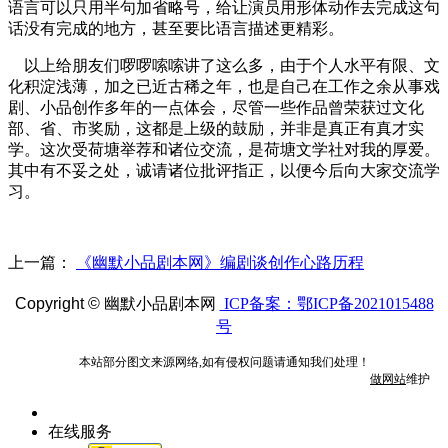
语言可以只用半句加省略号，给让演员用形体动作去完成这句
话没有完成的地方，甚至要比语言描述更精彩。
以上给朋友们啰啰嗦嗦讲了这么多，由于个人水平有限、文
化积淀浅薄，加之已近古稀之年，也是自己在工作之余从事戏
剧、小品创作多年的一点体会，尽管一些作品曾荣获过文化
部、省、市奖励，这都是上级的鼓励，并非是真正有真才实
学。这次受荷塘举荐和诸位交流，是荷塘文学社对我的厚爱。
其中有不妥之处，诚请诸位批评指正，以便今后向大家交流学
习。
上一篇：
《幽默小品剧本网》编剧谈创作心路历程
Copyright ©
幽默小品剧本网
ICP备案：鄂ICP备2021015488
号
本站部分图文来源网络,如有侵权问题请通知我们处理！
做网站
维护
在线服务