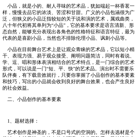
小品，就是小的、耐人寻味的艺术品，犹如端起一杯香茗一
样，慢慢去品它的浓淡、苦涩和甘甜。广义的小品包涵很为广
泛，但狭义的小品泛指较短的关于说和演的艺术，属戏曲类，
八十年代初将其单列为“小品”，它的基本要求是语言清新、形
态自然，能够充分表现出各角色的性格特征和语言特征，最为
代表的是喜剧小品，当然也不排除伦理小品、讽刺小品等。
小品在目前舞台艺术上是让观众青睐的艺术品，它以短小精
干、表现力强、易于观众接受、阐明问题简洁，同时有着说、
学、逗、唱和形体表演相结合的艺术特点，是一门综合的艺术
形式，可以说是一门“短、平、快”的艺术品。演出时不需要乐
队伴奏，有下载音效就行，只要你掌握了小品创作的基本要素
和技巧，写出的小品就会收到良好的舞台效果，也会产生良好
的社会效益。
二、小品创作的基本要素
1、题材选择：
艺术创作是神圣的，不是口号式的空洞的。怎样去选材是个