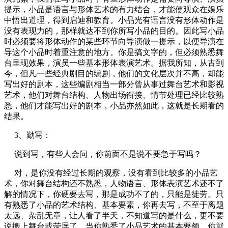
提示，小品是语言与形体艺术的有力结合，才能使观众在娱乐
中悟出道理，得到启迪和教育。小品光有语言没有形体动作是
没有表现力的，那样就达不到你所写小品的目的。因此写小品
时必须要将形体动作的某些环节向导演做一提示，以便导演在
导这个小品时着重注意的地方。你是搞文字的，但必须熟悉舞
台呈现效果，演员一些基本形体表演艺术。据我所知，从古到
今，但凡一些经典剧目的编剧，他们的文化层次并不高，却能
写出好的剧本，这些编剧相当一部分曾从事过舞台艺术和影视
艺术，他们对舞台结构、人物出场衔接、情节处理已经比较熟
悉，他们才能写出好的剧本，小品亦然如此，这就是长期看的
结果。
3、勤写：
说到写，有些人会问，你前面不是说不要急于写吗？
对，是你没有经过长期的观察，没有看到比较多的小品艺
术，你对舞台结构还不熟悉，人物语言、形体表演艺术还不了
解的情况下，你硬要去写，那是成功不了的，只能是徒劳。只
有熟悉了小品的艺术结构、基本要素，你再去写，不至于离题
太远、杂乱无章，让人看了半天，不知道写的是什么，更不要
说搬上舞台或荧屏了。当你熟悉了小品艺术的基本要领，你就