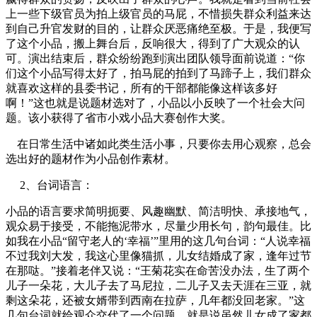
上一些下级官员为拍上级官员的马屁，不惜损失群众利益来达
到自己升官发财的目的，让群众厌恶痛绝至极。于是，我便写
了这个小品，搬上舞台后，反响很大，得到了广大观众的认
可。演出结束后，群众纷纷跑到演出团队领导面前说道：“你
们这个小品写得太好了，拍马屁的拍到了马蹄子上，我们群众
就喜欢这样的县委书记，所有的干部都能像这样该多好
啊！”这也就是说题材选对了，小品以小反映了一个社会大问
题。该小获得了省市小戏小品大赛创作大奖。
在日常生活中诸如此类生活小事，只要你去用心观察，总会
选出好的题材作为小品创作素材。
2、台词语言：
小品的语言要求简明扼要、风趣幽默、简洁明快、承接地气，
观众易于接受，不能拖泥带水，尽量少用长句，韵句最佳。比
如我在小品“留守老人的‘幸福’”里用的这几句台词：“人说幸福
不过我刘大发，我这心里像猫抓，儿女结婚成了家，逢年过节
在那哒。”接着老伴又说：“王菊花实在命苦没办法，生了两个
儿子一朵花，大儿子去了马尼拉，二儿子又去天涯在三亚，就
剩这朵花，还被女婿带到西南在拉萨，几年都没回老家。”这
几句台词就给观众交代了一个问题，就是说虽然儿女成了家都