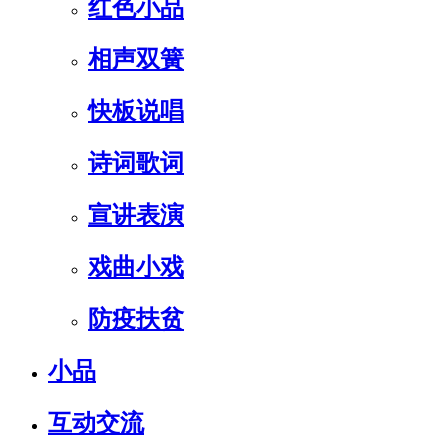
红色小品
相声双簧
快板说唱
诗词歌词
宣讲表演
戏曲小戏
防疫扶贫
小品
互动交流