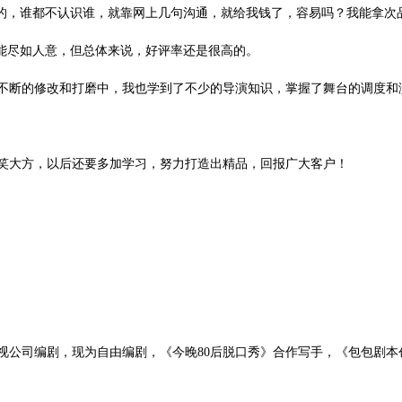
的，谁都不认识谁，就靠网上几句沟通，就给我钱了，容易吗？我能拿次
能尽如人意，但总体来说，好评率还是很高的。
断的修改和打磨中，我也学到了不少的导演知识，掌握了舞台的调度和
笑大方，以后还要多加
学习，努力打造出精品，回报广大客户！
视公司编剧，现为自由编剧，《今晚
80后脱口秀》
合作写手，《包包剧本
）