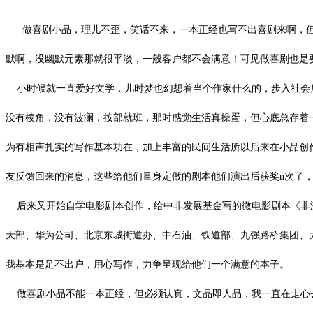
做喜剧小品，理儿不歪，笑话不来，一本正经也写不出喜剧来啊，
默啊，没幽默元素那就很平淡，一般客户都不会满意！可见做喜剧也是
小时候就一直爱好文学，儿时梦也幻想着当个作家什么的，步入社会后
没有棱角，没有波澜，按部就班，那时感觉生活真操蛋，但心底总存着
为有相声扎实的写作基本功在，加上丰富的民间生活所以后来在小品创
友反馈回来的消息，这些给他们量身定做的剧本他们演出后获奖
n次了
后来又开始自学电影剧本创作，给中非发展基金写的微电影剧本《非
天部、华为公司、北京东城街道办、中石油、铁道部、九强路桥集团、
我基本是足不出户，用心写作，力争呈现给他们一个满意的本子。
做喜剧小品不能一本正经，但必须认真，文品即人品，我一直在走心去