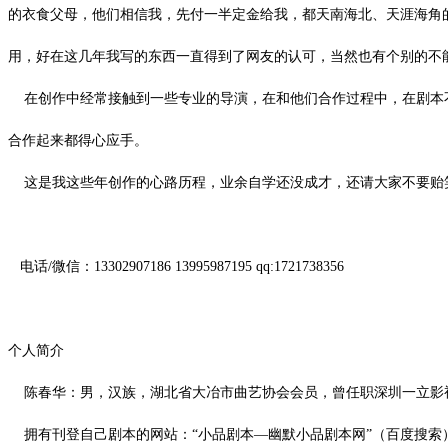
的衣食父母，他们相信我，先付一半定金给我，都天南海北、天涯海角
用，好在这几年我写的东西一直得到了网友的认可，当然也有个别的不
在创作中经常接触到一些专业的导演，在和他们合作过程中，在剧本不
合作起来都得心应手。
这是我这些年创作的心路历程，业余自学还没成才，还请大家不要贻
电话
/微信：13302907186 13995987195 qq:1721738356
个人简介
陈春华：男，汉族，湖北省大冶市曲艺协会会员，曾任职深圳一立影
拥有刊登自己剧本的网站：
“小品剧本—幽默小品剧本网”（百度搜索