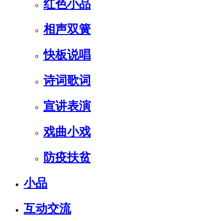
红色小品
相声双簧
快板说唱
诗词歌词
宣讲表演
戏曲小戏
防疫扶贫
小品
互动交流