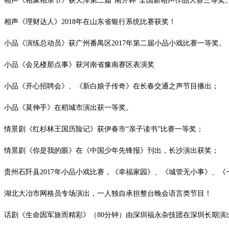
相声《相聚相亲节》获天津第二届
“南开杯”全国新相声作品大赛三等奖
相声《理财达人》
2018年在山东省银行系统比赛获奖！
小品《演练总动员》获广州番禺区
2017年第二届小品小戏比赛一等奖。
小品《会见楼那点事》获河南省豫南赛区表演奖
小品《开心招聘会》、《新白娘子传奇》在长春交通之声节目播出；
小品《莫伸手》在稻城市演出获一等奖。
情景剧《红杉林王国历险记》获伊春市
“亲子读书”比赛一等奖；
情景剧《你是我的眼》在《中国少年先锋报》刊出，长沙演出获奖；
贵州石阡县
2017年
小品小戏比赛，《幸福家园》、《城管无小事》、《
湖北大冶市网格员专场演出，一人独自承担整台晚会语言类节目！
话剧《生命因军旅而精彩》（
80分钟）由深圳福永杂技团在深圳长期演