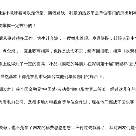
但这不意味着可以走低俗、庸俗路线，我接的活多半是单位部门的演出剧
要掌握一定技巧的！
从事过很多工作，为生计奔波，一度举步维艰。岁月蹉跎，转眼人到中
一点念想，一直兼职写相声，也许是念念不忘，终有回报吧，相声《欢聚
作上也得到了一定的提高，小品《疯狂的导演》在深圳第十届
“鹏城杯”
，当然基本上都是在县市级舞台或他们单位部门的舞台上。
洲友约》获全国金融界
“中国梦·劳动美”微电影大赛二等奖，
经过这几年的
大唐电力公司、及很多地方电视台等单位合作过，现在他们都成了回头客
做，也不是拿了网友的稿费忽悠忽悠，应付过去就算了。我对网友们是