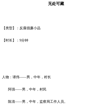
无处可藏
【类型】：反腐倡廉小品
【时长】：
9
分钟
人物：谭伟
——男，中年，村长
阿强
——男，中年，村民
陈清
——男，中年，监察局工作人员。