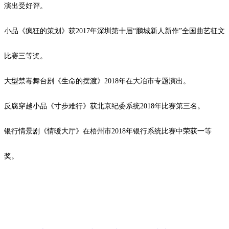
演出受好评。
小品《疯狂的策划》获
2017
年深圳第十届“鹏城新人新作”全国曲艺征文
比赛三等奖。
大型禁毒舞台剧《生命的摆渡》
2018
年在大冶市专题演出。
反腐穿越小品《寸步难行》获北京纪委系统
2018
年比赛第三名。
银行情景剧《情暖大厅》在梧州市
2018
年银行系统比赛中荣获一等
奖。