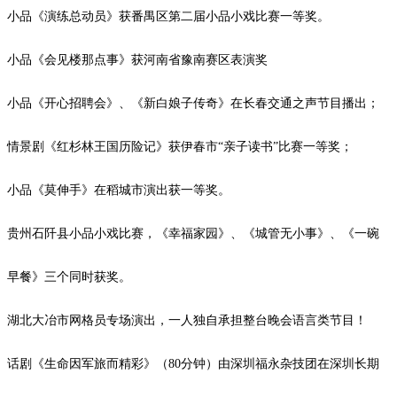
小品《演练总动员》获番禺区第二届小品小戏比赛一等奖。
小品《会见楼那点事》获河南省豫南赛区表演奖
小品《开心招聘会》、《新白娘子传奇》在长春交通之声节目播出；
情景剧《红杉林王国历险记》获伊春市
“亲子读书”比赛一等奖；
小品《莫伸手》在稻城市演出获一等奖。
贵州石阡县小品小戏比赛，《幸福家园》、《城管无小事》、《一碗
早餐》三个同时获奖。
湖北大冶市网格员专场演出，一人独自承担整台晚会语言类节目！
话剧《生命因军旅而精彩》（
80
分钟）由深圳福永杂技团在深圳长期