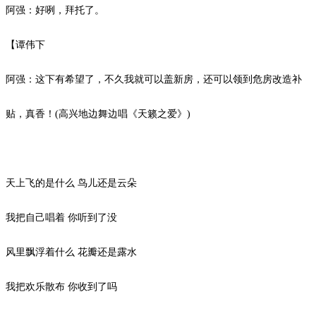
阿强：好咧，拜托了。
【谭伟下
阿强：这下有希望了，不久我就可以盖新房，还可以领到危房改造补
贴，真香！
(
高兴地边舞边唱《天籁之爱》
)
天上飞的是什么
鸟儿还是云朵
我把自己唱着
你听到了没
风里飘浮着什么
花瓣
还是露水
我把欢乐散布
你收到了吗