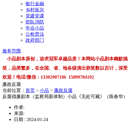
银行金融
乡村振兴
党建党课
部队消防
年会小品
公检普法
政府部门
服务范围
小品剧本原创，追求冠军卓越品质！本网站小品剧本幽默搞
笑，品类繁多，在全国、省、地各级演出获奖数以百计，深受
欢迎！电话/微信：13302907186 15899784192
廉政反腐
当前位置：
首页
>
小品
>
廉政反腐
反腐倡廉剧本（监察局新体制）小品《无处可藏》（陈春华）
作者:
来源:
日期 : 2024-01-24