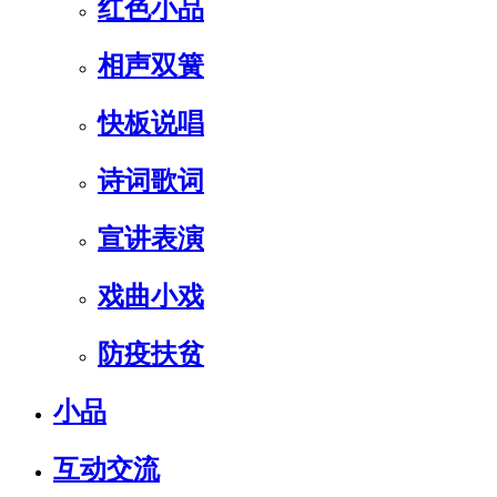
红色小品
相声双簧
快板说唱
诗词歌词
宣讲表演
戏曲小戏
防疫扶贫
小品
互动交流