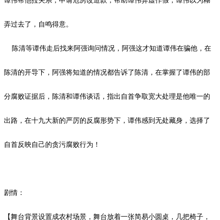
谭伟帮他拉关系，申请危房改造款，帮助谭伟弄虚作假，谭伟以为糊
弄过去了，自鸣得意。
陈清等谭伟走后找来阿强询问情况，阿强这才知道谭伟在骗他，在
陈清的开导下，阿强将知道的情况都告诉了陈清，在掌握了谭伟的部
分腐败证据后，陈清和谭伟谈话，指出自首争取宽大处理是他唯一的
出路，在十九大新的严厉的反腐形势下，谭伟感到无处藏身，选择了
自首反映自己的贪污腐败行为！
剧情：
【舞台背景设置成农村场景，舞台放着一张简易小圆桌，几把椅子，