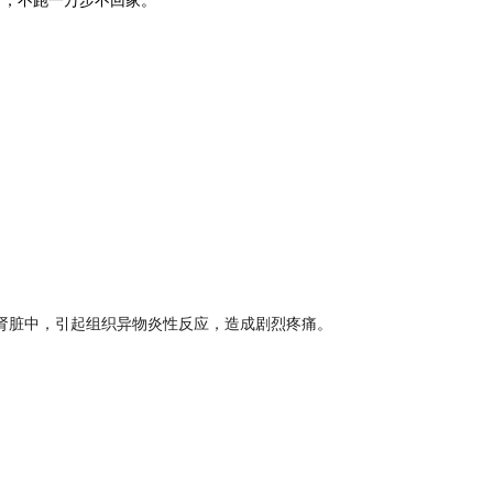
了，不跑一万步不回家。
肾脏中，引起组织异物炎性反应，造成剧烈疼痛。