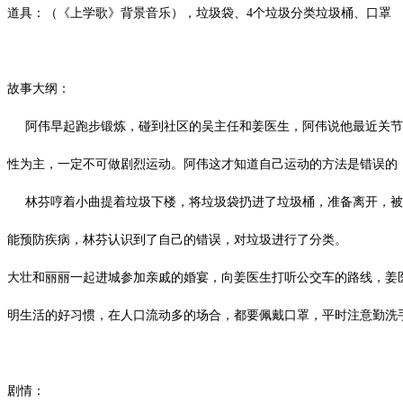
道具：（《上学歌》背景音乐），垃圾袋、
4
个垃圾分类垃圾桶、口罩
故事大纲：
阿伟早起跑步锻炼，碰到社区的吴主任和姜医生，阿伟说他最近关节
性为主，一定不可做剧烈运动。阿伟这才知道自己运动的方法是错误的
林芬哼着小曲提着垃圾下楼，将垃圾袋扔进了垃圾桶，准备离开，被
能预防疾病，林芬认识到了自己的错误，对垃圾进行了分类。
大壮和丽丽一起进城参加亲戚的婚宴，向姜医生打听公交车的路线，姜
明生活的好习惯，在人口流动多的场合，都要佩戴口罩，平时注意勤洗
剧情：