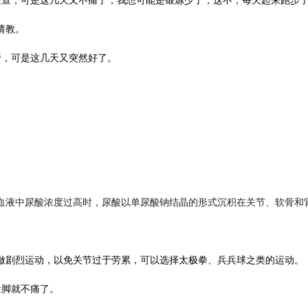
检查，可是这几天又不痛了，我想可能是锻炼少了，这不，每天起来跑步
请教。
行，可是这几天又突然好了。
血液中尿酸浓度过高时，尿酸以单尿酸钠结晶的形式沉积在关节、软骨和
做剧烈运动，以免关节过于劳累，可以选择太极拳、兵兵球之类的运动。
量脚就不痛了。