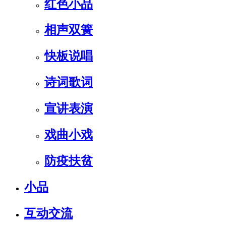
红色小品
相声双簧
快板说唱
诗词歌词
宣讲表演
戏曲小戏
防疫扶贫
小品
互动交流