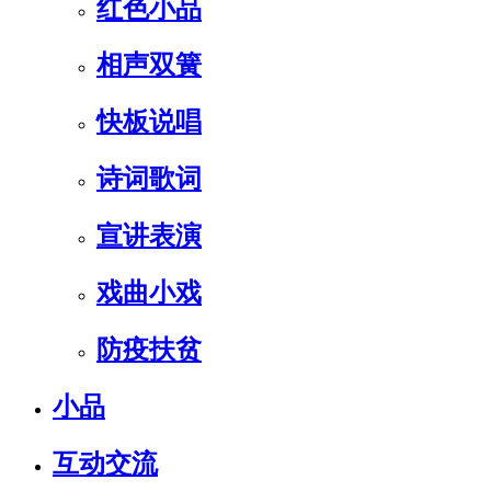
红色小品
相声双簧
快板说唱
诗词歌词
宣讲表演
戏曲小戏
防疫扶贫
小品
互动交流