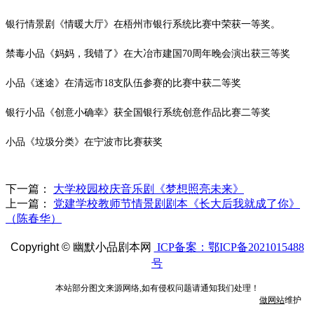
银行情景剧《情暖大厅》在梧州市银行系统比赛中荣获一等奖。
禁毒小品《妈妈，我错了》在大冶市建国
70
周年晚会演出获三等奖
小品《迷途》在清远市
18
支队伍参赛的比赛中获二等奖
银行小品《创意小确幸》获全国银行系统创意作品比赛二等奖
小品《垃圾分类》在宁波市比赛获奖
下一篇：
大学校园校庆音乐剧《梦想照亮未来》
上一篇：
党建学校教师节情景剧剧本《长大后我就成了你》
（陈春华）
Copyright ©
幽默小品剧本网
ICP备案：鄂ICP备2021015488
号
本站部分图文来源网络,如有侵权问题请通知我们处理！
做网站
维护