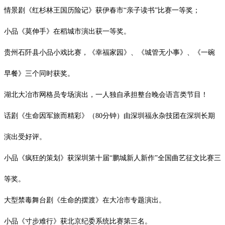
情景剧《红杉林王国历险记》获伊春市
“亲子读书”比赛一等奖；
小品《莫伸手》在稻城市演出获一等奖。
贵州石阡县小品小戏比赛，《幸福家园》、《城管无小事》、《一碗
早餐》三个同时获奖。
湖北大冶市网格员专场演出，一人独自承担整台晚会语言类节目！
话剧《生命因军旅而精彩》（
80
分钟）由深圳福永杂技团在深圳长期
演出受好评。
小品《疯狂的策划》获深圳第十届
“鹏城新人新作”全国曲艺征文比赛三
等奖。
大型禁毒舞台剧《生命的摆渡》在大冶市专题演出。
小品《寸步难行》获北京纪委系统比赛第三名。