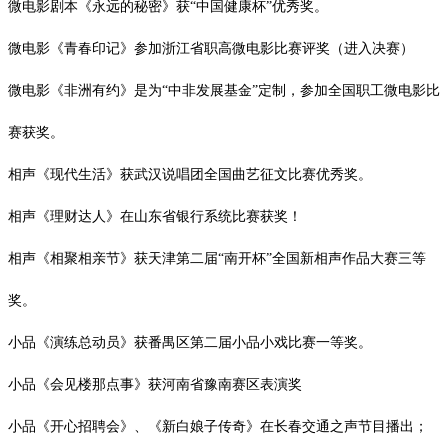
微电影剧本《永远的秘密》获
“中国健康杯”优秀奖。
微电影《青春印记》参加浙江省职高微电影比赛评奖（进入决赛）
微电影《非洲有约》是为
“中非发展基金”定制，参加全国职工微电影比
赛获奖。
相声《现代生活》获武汉说唱团全国曲艺征文比赛优秀奖。
相声《理财达人》在山东省银行系统比赛获奖！
相声《相聚相亲节》获天津第二届
“南开杯”全国新相声作品大赛三等
奖。
小品《演练总动员》获番禺区第二届小品小戏比赛一等奖。
小品《会见楼那点事》获河南省豫南赛区表演奖
小品《开心招聘会》、《新白娘子传奇》在长春交通之声节目播出；