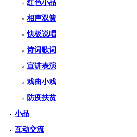
红色小品
相声双簧
快板说唱
诗词歌词
宣讲表演
戏曲小戏
防疫扶贫
小品
互动交流