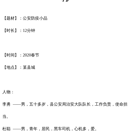
【题材】：公安防疫小品
【时长】：
12
分钟
【时间】：
2020
春节
【地点】：某县城
人物：
李勇
——男，五十多岁，县公安局治安大队队长，工作负责，使命担
当。
杜聪
——男，青年，居民，黑车司机，心机多，爱。