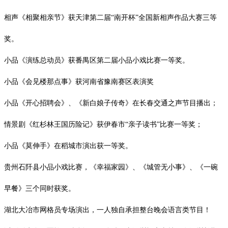
相声《相聚相亲节》获天津第二届
“南开杯”全国新相声作品大赛三等
奖。
小品《演练总动员》获番禺区第二届小品小戏比赛一等奖。
小品《会见楼那点事》获河南省豫南赛区表演奖
小品《开心招聘会》、《新白娘子传奇》在长春交通之声节目播出；
情景剧《红杉林王国历险记》获伊春市
“亲子读书”比赛一等奖；
小品《莫伸手》在稻城市演出获一等奖。
贵州石阡县小品小戏比赛，《幸福家园》、《城管无小事》、《一碗
早餐》三个同时获奖。
湖北大冶市网格员专场演出，一人独自承担整台晚会语言类节目！