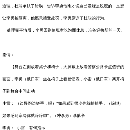
道理，杜聪承认了错误，告诉李勇他刚才说自己发烧是说谎的，是想
让李勇被隔离，他愿意接受处罚，李勇原谅了杜聪的行为。
处理完事情后，李勇回到值班室吃泡面休息，准备迎接新的一天。
剧情：
【舞台左侧放着桌子和椅子，大屏幕上放着警察公路卡点值班的
画面，李勇（戴口罩）坐在椅子上看登记表，小雷（戴口罩）离开椅
子到舞台中间走动
小雷：
（边慢跑边搓手，唱）
“如果感到很冷你就拍拍手，（跺脚），
如果感到寒冷你就跺跺脚”，（冲李勇）李队长……
李勇：
小雷，有何指示
……