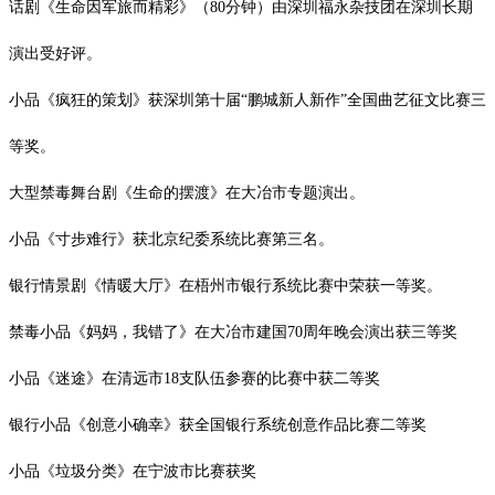
话剧《生命因军旅而精彩》（
80
分钟）由深圳福永杂技团在深圳长期
演出受好评。
小品《疯狂的策划》获深圳第十届
“鹏城新人新作”全国曲艺征文比赛三
等奖。
大型禁毒舞台剧《生命的摆渡》在大冶市专题演出。
小品《寸步难行》获北京纪委系统比赛第三名。
银行情景剧《情暖大厅》在梧州市银行系统比赛中荣获一等奖。
禁毒小品《妈妈，我错了》在大冶市建国
70
周年晚会演出获三等奖
小品《迷途》在清远市
18
支队伍参赛的比赛中获二等奖
银行小品《创意小确幸》获全国银行系统创意作品比赛二等奖
小品《垃圾分类》在宁波市比赛获奖