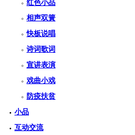
红色小品
相声双簧
快板说唱
诗词歌词
宣讲表演
戏曲小戏
防疫扶贫
小品
互动交流