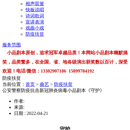
相声双簧
快板说唱
诗词歌词
宣讲表演
戏曲小戏
防疫扶贫
服务范围
小品剧本原创，追求冠军卓越品质！本网站小品剧本幽默搞
笑，品类繁多，在全国、省、地各级演出获奖数以百计，深受
欢迎！电话/微信：13302907186 15899784192
防疫扶贫
当前位置：
首页
>
曲艺
>
防疫扶贫
公安警察防疫抗击新冠肺炎病毒小品剧本《守护》
作者:
来源:
日期 : 2022-04-21
守护