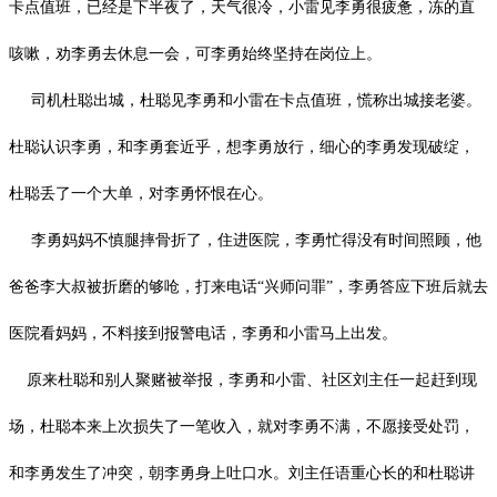
卡点值班，已经是下半夜了，天气很冷，小雷见李勇很疲惫，冻的直
咳嗽，劝李勇去休息一会，可李勇始终坚持在岗位上。
司机杜聪出城，杜聪见李勇和小雷在卡点值班，慌称出城接老婆。
杜聪认识李勇，和李勇套近乎，想李勇放行，细心的李勇发现破绽，
杜聪丢了一个大单，对李勇怀恨在心。
李勇妈妈不慎腿摔骨折了，住进医院，李勇忙得没有时间照顾，他
爸爸李大叔被折磨的够呛，打来电话
“兴师问罪”，李勇答应下班后就去
医院看妈妈，不料接到报警电话，李勇和小雷马上出发。
原来杜聪和别人聚赌被举报，李勇和小雷、社区刘主任一起赶到现
场，杜聪本来上次损失了一笔收入，就对李勇不满，不愿接受处罚，
和李勇发生了冲突，朝李勇身上吐口水。刘主任语重心长的和杜聪讲