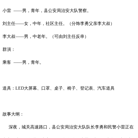
小雷
——男，青年，县公安局治安大队警察。
刘主任
——女，中年，社区主任。（分饰李勇父亲李大叔）
李大叔
——男，中老年。（可由刘主任反串）
群演：
乘客
——男，青年。
道具：
LED
大屏幕、口罩、桌子、椅子、登记表、汽车道具
故事大纲：
深夜，城关高速路口，县公安局治安大队队长李勇和民警小雷正在