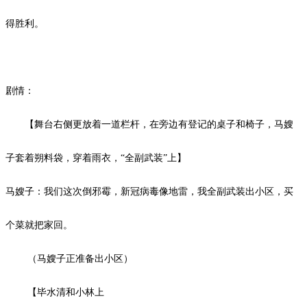
得胜利。
剧情：
【舞台右侧更放着一道栏杆，在旁边有登记的桌子和椅子，马嫂
子套着朔料袋，穿着雨衣，“全副武装”上
】
马嫂子：我们这次倒邪霉，新冠病毒像地雷，我全副武装出小区，买
个菜就把家回。
（马嫂子正准备出小区）
【
毕水清和小林上