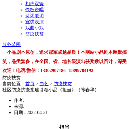
相声双簧
快板说唱
诗词歌词
宣讲表演
戏曲小戏
防疫扶贫
服务范围
小品剧本原创，追求冠军卓越品质！本网站小品剧本幽默搞
笑，品类繁多，在全国、省、地各级演出获奖数以百计，深受
欢迎！电话/微信：13302907186 15899784192
防疫扶贫
当前位置：
首页
>
曲艺
>
防疫扶贫
社区防疫抗疫党建引领小品《担当》（陈春华）
作者:
来源:
日期 : 2022-04-21
担当