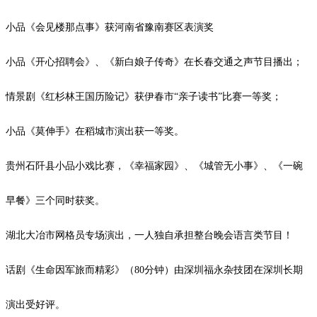
小品《会见楼那点事》获河南省豫南赛区表演奖
小品《开心招聘会》、《新白娘子传奇》在长春交通之声节目播出；
情景剧《红杉林王国历险记》获伊春市
“亲子读书”比赛一等奖；
小品《莫伸手》在稻城市演出获一等奖。
贵州石阡县小品小戏比赛，《幸福家园》、《城管无小事》、《一碗
早餐》三个同时获奖。
湖北大冶市网格员专场演出，一人独自承担整台晚会语言类节目！
话剧《生命因军旅而精彩》（
80
分钟）由深圳福永杂技团在深圳长期
演出受好评。