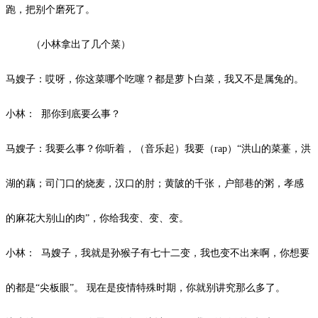
跑，把别个磨死了。
（小
林拿出了几个菜）
马嫂子：哎呀，你这菜哪个吃噻？都是萝卜白菜，我又不是属兔的。
小林：
那你到底要么事？
马嫂子：我要么事？你听着，（音乐起）我要（
rap）“洪山的菜薹，洪
湖的藕；司门口的烧麦，汉口的肘；黄陂的千张，户部巷的粥，孝感
的麻花大别山的肉”，你给我变、变、变。
小林：
马嫂子，我就是孙猴子有七十二变，我也变不出来啊，你想要
的都是
“尖板眼”
。
现在是疫情特殊时期，你就别讲究那么多了。