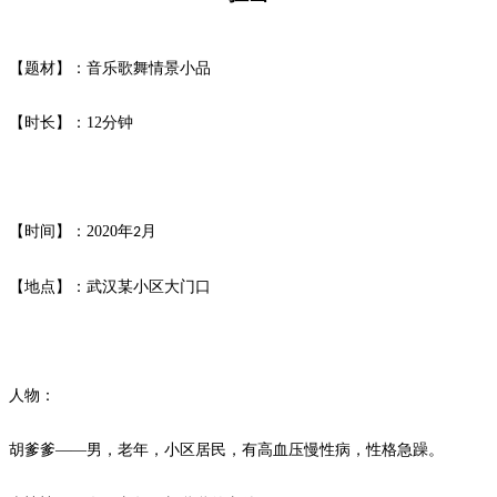
【题材】：音乐歌舞情景小品
【时长】：
12
分钟
【时间】：
2020
年
月
2
【地点】：武汉某小区大门口
人物：
胡爹爹
——男，老年，小区居民，有高血压慢性病，性格急躁。