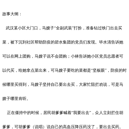
故事大纲：
武汉某小区大门口，马嫂子
“全副武装”打扮，准备钻过铁门出去买
菜，被下沉到社区帮助防疫的碧水集团的党员们发现。毕水清告诉她
可以在网上团购，马嫂子说不会团购；小林告诉她小区党员志愿者可
以代买，给她拿点菜出来，可马嫂子要吃的菜都是“坚板眼”，防疫的时
候哪里买得到，马嫂子坚持自己要出去买，大家忙阻拦劝说，可是马
嫂子哪里肯听。
正在僵持中的时候，居民胡爹爹喊着
“我要出去”，众人立刻拦住胡
爹爹，可胡爹爹（说唱）说自己的高血压降压药没了，要出去买药。