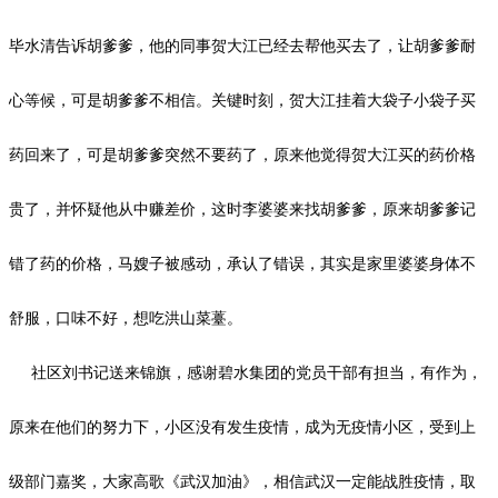
毕水清告诉胡爹爹，他的同事贺大江已经去帮他买去了，让胡爹爹耐
心等候，可是胡爹爹不相信。关键时刻，贺大江挂着大袋子小袋子买
药回来了，可是胡爹爹突然不要药了，原来他觉得贺大江买的药价格
贵了，并怀疑他从中赚差价，这时李婆婆来找胡爹爹，原来胡爹爹记
错了药的价格，马嫂子被感动，承认了错误，其实是家里婆婆身体不
舒服，口味不好，想吃洪山菜薹。
社区刘书记送来锦旗，感谢碧水集团的党员干部有担当，有作为，
原来在他们的努力下，小区没有发生疫情，成为无疫情小区，受到上
级部门嘉奖，大家高歌《武汉加油》，相信武汉一定能战胜疫情，取