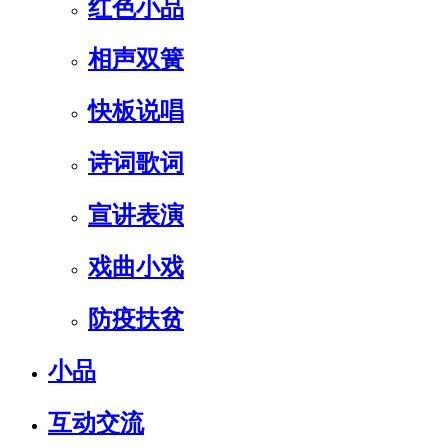
红色小品
相声双簧
快板说唱
诗词歌词
宣讲表演
戏曲小戏
防疫扶贫
小品
互动交流