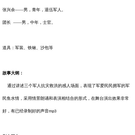
张兴余
——男，青年，退伍军人。
团长
——男，中年，士官。
道具：军装、铁锹、沙包等
故事大纲：
通过讲述三个军人抗灾救洪的感人场面，表现了军爱民民拥军的军
民鱼水情，采用情景朗诵和表演相结合的形式，在舞台演出效果非常
好，有已经录制好的声音
mp3