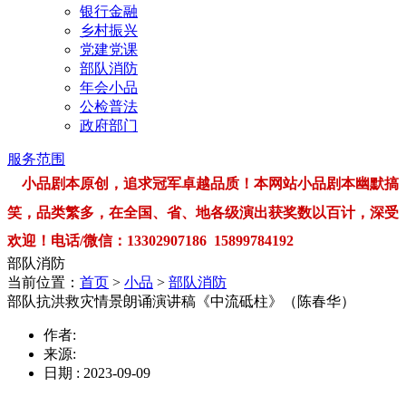
银行金融
乡村振兴
党建党课
部队消防
年会小品
公检普法
政府部门
服务范围
小品剧本原创，追求冠军卓越品质！本网站小品剧本幽默搞
笑，品类繁多，在全国、省、地各级演出获奖数以百计，深受
欢迎！电话/微信：13302907186 15899784192
部队消防
当前位置：
首页
>
小品
>
部队消防
部队抗洪救灾情景朗诵演讲稿《中流砥柱》（陈春华）
作者:
来源:
日期 : 2023-09-09