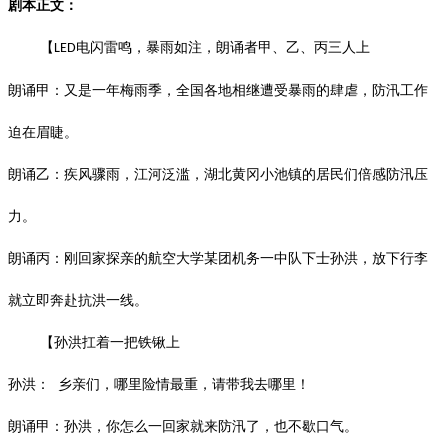
剧本正文：
【
电闪雷鸣，暴雨如注，朗诵者甲、乙、丙三人上
LED
朗诵甲：又是一年梅雨季，全国各地相继遭受暴雨的肆虐，防汛工作
迫在眉睫。
朗诵乙：疾风骤雨，江河泛滥，湖北黄冈小池镇的居民们倍感防汛压
力。
朗诵丙：刚回家探亲的航空大学某团机务一中队下士孙洪，放下行李
就立即奔赴抗洪一线。
【孙洪扛着一把铁锹上
孙洪：
乡亲们，哪里险情最重，请带我去哪里！
朗诵甲：孙洪，你怎么一回家就来防汛了，也不歇口气。