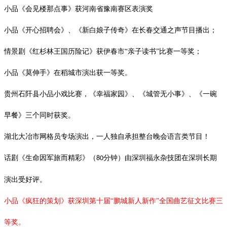
小品《会见楼那点事》获河南省豫南赛区表演奖
小品《开心招聘会》、《新白娘子传奇》在长春交通之声节目播出；
情景剧《红杉林王国历险记》获伊春市
“亲子读书”比赛一等奖；
小品《莫伸手》在稻城市演出获一等奖。
贵州石阡县小品小戏比赛，《幸福家园》、《城管无小事》、《一碗
早餐》三个同时获奖。
湖北大冶市网格员专场演出，一人独自承担整台晚会语言类节目！
话剧《生命因军旅而精彩》（
分钟）由深圳福永杂技团在深圳长期
80
演出受好评。
小品《疯狂的策划》获深圳第十届
“鹏城新人新作”全国曲艺征文比赛三
等奖。