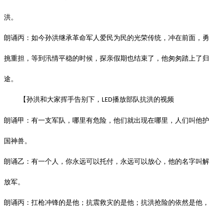
洪。
朗诵丙：如今孙洪继承革命军人爱民为民的光荣传统，冲在前面，勇
挑重担，等到汛情平稳的时候，探亲假期也结束了，他匆匆踏上了归
途。
【孙洪和大家挥手告别下，
播放部队抗洪的视频
LED
朗诵甲：有一支军队，哪里有危险，他们就出现在哪里，人们叫他护
国神兽。
朗诵乙：有一个人，你永远可以托付，永远可以放心，他的名字叫解
放军。
朗诵丙：扛枪冲锋的是他；抗震救灾的是他；抗洪抢险的依然是他，