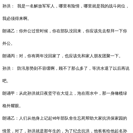
孙洪：
我是一名解放军军人，哪里有险情，哪里就是我的战斗岗位，
我必须得来啊。
朗诵乙：你外公过世时候，你在部队没回来，你应该先去祭拜一下你
外公。
朗诵丙：对，你有两年没回家了，也应该先和家人朋友团聚一下。
孙洪：
防汛形势刻不容缓啊，顾不了那么多了，等洪水退了以后再说
吧。
朗诵甲：从此孙洪就日夜坚守在大堤上，泡在雨水中，那一身橄榄绿
格外耀眼。
朗诵乙：人们从他身上记起
年部队舍生忘死帮助大家抗洪保家园的
98
情景，对了，孙洪就是那年生的，为了纪念抗洪，他爸爸给他起名孙