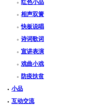
红色小品
相声双簧
快板说唱
诗词歌词
宣讲表演
戏曲小戏
防疫扶贫
小品
互动交流