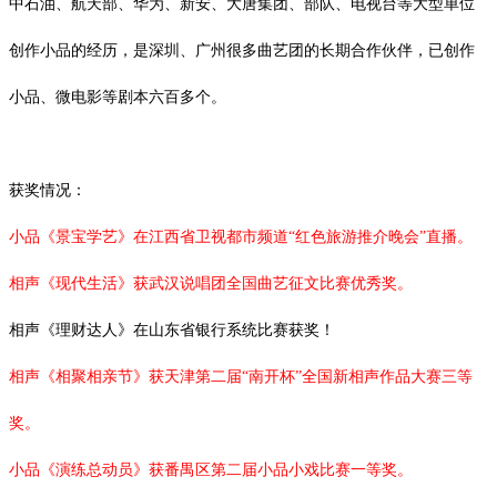
中石油、航天部、华为、新安、大唐集团、部队、电视台等大型单位
创作小品的经历，是深圳、广州很多曲艺团的长期合作伙伴，已创作
小品、微电影等剧本六百多个。
获奖情况：
小品《景宝学艺》在江西省卫视都市频道
“红色旅游推介晚会”直播。
相声《现代生活》获武汉说唱团全国曲艺征文比赛优秀奖。
相声《理财达人》在山东省银行系统比赛获奖！
相声《相聚相亲节》获天津第二届
“南开杯”全国新相声作品大赛三等
奖。
小品《演练总动员》获番禺区第二届小品小戏比赛一等奖。