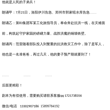
他就是人民的子弟兵！
朗诵甲：
月
日，洛阳伊川告急、郑州市郭家咀水库告急……
7
21
朗诵乙：第
集团军某工化旅指导员，奉命奔赴抗洪一线，
在灾难面
83
前
，
构筑起守护家园的磅礴力量
、
战胜洪魔的铜墙铁壁
。
朗诵丙：范雷随着部队投入到繁重的抗洪救灾工作中，除了是军人，
他也是一名准爸爸，再过几天，他的妻子预产期就要到了！
…… …… ……
后面更精彩！
剧本为有偿使用，需要购买请联系客服
qq 1721738356
微信
电话
15899784192
/
13302907186