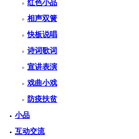
红色小品
相声双簧
快板说唱
诗词歌词
宣讲表演
戏曲小戏
防疫扶贫
小品
互动交流