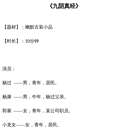
《
九阴真经
》
【题材】：幽默古装小品
【时长】：
分钟
10
演员：
杨过
——男，青年，居民。
杨康
——男，中年，杨过父亲。
郭襄
——女，青年，某公司职员。
小龙女
——女，青年，居民。