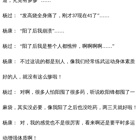
道，究竟有多惨” ……
杨过：
“发高烧全身痛了，刚才
现在
了”……
37
41
杨康：
“阳了后我崩溃”……
杨过：
“阳了后我是整个人都憔悴，啊啊啊啊……”
杨康：
不过这说的都是别人，像我们经常练武运动身体素质
好的人，就没有这
么惨啦！
杨过：
对啊，很多人怕阳囤了很多药，听说欧阳锋都囤了一
麻袋，其实没必要，
像我阳了之后也没吃药，两三天就好啦！
杨康：
对，我的感觉也不是很厉害，看来啊还是要平时多运
动增强体质啊！