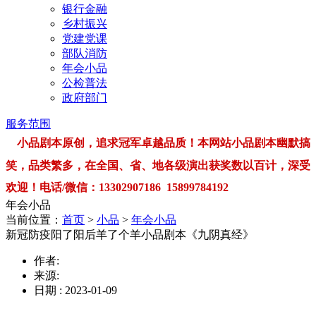
银行金融
乡村振兴
党建党课
部队消防
年会小品
公检普法
政府部门
服务范围
小品剧本原创，追求冠军卓越品质！本网站小品剧本幽默搞
笑，品类繁多，在全国、省、地各级演出获奖数以百计，深受
欢迎！电话/微信：13302907186 15899784192
年会小品
当前位置：
首页
>
小品
>
年会小品
新冠防疫阳了阳后羊了个羊小品剧本《九阴真经》
作者:
来源:
日期 : 2023-01-09