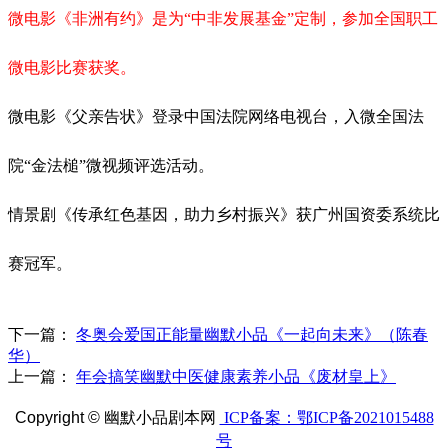
微电影《非洲有约》是为
“中非发展基金”定制，参加全国职工
微电影比赛获奖。
微电影《父亲告状》登录中国法院网络电视台，入微全国法
院
“金法槌”微视频评选活动。
情景剧《传承红色基因，助力乡村振兴》获广州国资委系统比
赛冠军。
下一篇：
冬奥会爱国正能量幽默小品《一起向未来》（陈春
华）
上一篇：
年会搞笑幽默中医健康素养小品《废材皇上》
Copyright ©
幽默小品剧本网
ICP备案：鄂ICP备2021015488
号