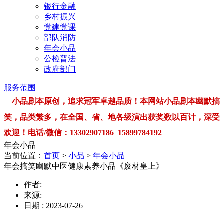
银行金融
乡村振兴
党建党课
部队消防
年会小品
公检普法
政府部门
服务范围
小品剧本原创，追求冠军卓越品质！本网站小品剧本幽默搞
笑，品类繁多，在全国、省、地各级演出获奖数以百计，深受
欢迎！电话/微信：13302907186 15899784192
年会小品
当前位置：
首页
>
小品
>
年会小品
年会搞笑幽默中医健康素养小品《废材皇上》
作者:
来源:
日期 : 2023-07-26