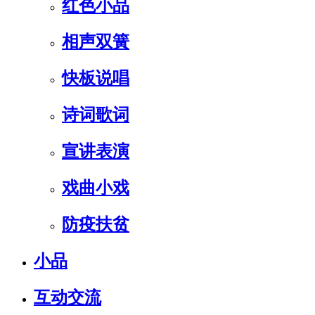
红色小品
相声双簧
快板说唱
诗词歌词
宣讲表演
戏曲小戏
防疫扶贫
小品
互动交流