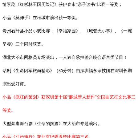
情景剧《红杉林王国历险记》获伊春市
“亲子读书”比赛一等奖；
小品《莫伸手》在稻城市演出获一等奖。
贵州石阡县小品小戏比赛，《幸福家园》、《城管无小事》、《一碗
早餐》三个同时获奖。
湖北大冶市网格员专场演出，一人独自承担整台晚会语言类节目！
话剧《生命因军旅而精彩》（
分钟）由深圳福永杂技团在深圳长期
80
演出受好评。
小品《疯狂的策划》获深圳第十届
“鹏城新人新作”全国曲艺征文比赛三
等奖。
大型禁毒舞台剧《生命的摆渡》在大冶市专题演出。
小品《寸步难行》获北京纪委系统比赛第三名。