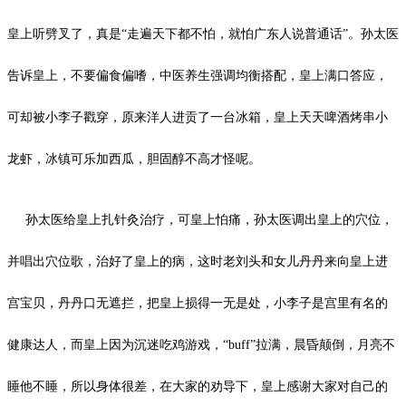
皇上听劈叉了，真是“走遍天下都不怕，就怕广东人说普通话”。孙太医
告诉皇上，不要偏食偏嗜，中医养生强调均衡搭配，皇上满口答应，
可却被小李子戳穿，原来洋人进贡了一台冰箱，皇上天天啤酒烤串小
龙虾，冰镇可乐加西瓜，胆固醇不高才怪呢。
孙太医给皇上扎针灸治疗，可皇上怕痛，孙太医调出皇上的穴位，
并唱出穴位歌，治好了皇上的病，这时老刘头和女儿丹丹来向皇上进
宫宝贝，丹丹口无遮拦，把皇上损得一无是处，小李子是宫里有名的
健康达人，而皇上因为沉迷吃鸡游戏，
“buff”拉满，晨昏颠倒，月亮不
睡他不睡，所以身体很差，在大家的劝导下，皇上感谢大家对自己的