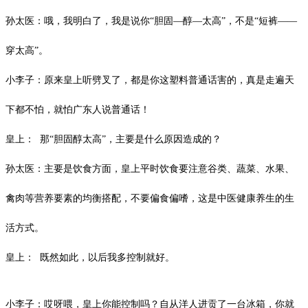
孙太医：哦，我明白了，我是说你
“胆固—醇—太高”，不是“短裤——
穿太高”。
小李子：原来皇上听劈叉了，都是你这塑料普通话害的，真是走遍天
下都不怕，就怕广东人说普通话！
皇上：
那
“胆固醇太高”，主要是什么原因造成的？
孙太医：主要是饮食方面，皇上平时
饮食要注意谷类、蔬菜、水果、
禽肉等营养要素的均衡搭配，不要偏食偏嗜
，这是中医健康养生的生
活方式。
皇上：
既然如此，以后我多控制就好。
小李子：哎呀喂，皇上你能控制吗？自从洋人进贡了一台冰箱，你就