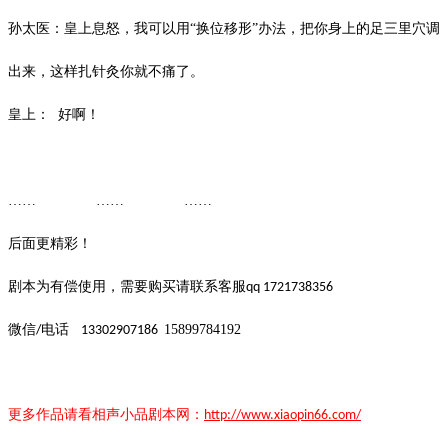
孙太医：皇上息怒，我可以用
“换位移形”办法，把你身上的足三里穴调
出来，这样扎针灸你就不痛了。
皇上：
好啊！
…… …… ……
后面更精彩！
剧本为有偿使用，需要购买请联系客服
qq 1721738356
微信
电话
15899784192
/
13302907186
更多作品请看
相声小品
剧本
网：
http://www.xiaopin66.com/