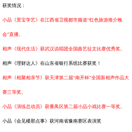
获奖情况：
小品《景宝学艺》在江西省卫视都市频道
“红色旅游推介晚
会”直播。
相声《现代生活》获武汉说唱团全国曲艺征文比赛优秀奖。
相声《理财达人》在山东省银行系统比赛获奖！
相声《相聚相亲节》获天津第二届
“南开杯”全国新相声作品大
赛三等奖。
小品《演练总动员》获番禺区第二届小品小戏比赛一等奖。
小品《会见楼那点事》获河南省豫南赛区表演奖