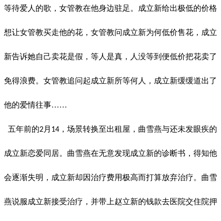
等待爱人的歌，女管教在他身边驻足。成立新给出极低的价格
想让女管教买走他的花，女管教问成立新为何低价售花，成立
新告诉她自己卖花是假，等人是真，人没等到便低价把花卖了
免得浪费。女管教追问起成立新所等何人，成立新缓缓道出了
他的爱情往事……
五年前的
月
，场景转换至出租屋，曲雪燕与还未发眼疾的
2
14
成立新恋爱同居。曲雪燕在无意发现成立新的诊断书，得知他
会逐渐失明，成立新却因治疗费用极高而打算放弃治疗。曲雪
燕说服成立新接受治疗，并带上赵立新的钱款去医院交住院押