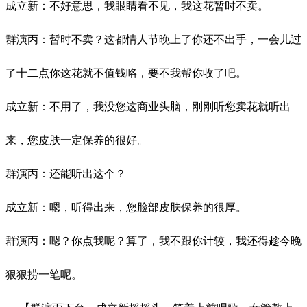
成立新：不好意思，我眼睛看不见，我这花暂时不卖。
群演丙：暂时不卖？这都情人节晚上了你还不出手，一会儿过
了十二点你这花就不值钱咯，要不我帮你收了吧。
成立新：不用了，我没您这商业头脑，刚刚听您卖花就听出
来，您皮肤一定保养的很好。
群演丙：还能听出这个？
成立新：嗯，听得出来，您脸部皮肤保养的很厚。
群演丙：嗯？你点我呢？算了，我不跟你计较，我还得趁今晚
狠狠捞一笔呢。