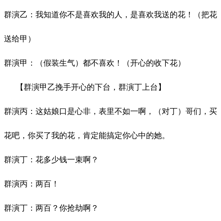
群演乙：我知道你不是喜欢我的人，是喜欢我送的花！（把花
送给甲）
群演甲：（假装生气）都不喜欢！（开心的收下花）
【群演甲乙挽手开心的下台，群演丁上台】
群演丙：这姑娘口是心非，表里不如一啊，（对丁）哥们，买
花吧，你买了我的
花，肯定能搞定你心中的她。
群演丁：花多少钱一束啊？
群演丙：两百！
群演丁：两百？你抢劫啊？