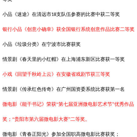
小品《迷途》在清远市
支队伍参赛的比赛中获二等奖
18
银行小品《创意小确幸》获全国银行系统创意作品比赛二等奖
小品《垃圾分类》在宁波市比赛获奖
情景剧《春天里的小红帽》在上海浦东新区比赛获一等奖
小戏《回望千秋岭上云》在安徽省戏剧节获三等奖
情景剧《传承红色传奇》在广州国资委系统比赛获第一名
微电影《能干书记》荣获“第七届亚洲微电影艺术节”优秀作品
奖；“贵阳市第六届微电影大赛”二等奖。
微电影《青春正阳光》参加全国职高微电影比赛获奖；