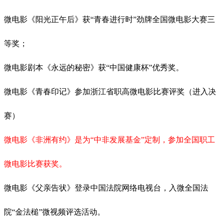
微电影《阳光正午后》获
“青春进行时”劲牌全国微电影大赛三
等奖；
微电影剧本《永远的秘密》获
“中国健康杯”优秀奖。
微电影《青春印记》参加浙江省职高微电影比赛评奖（进入决
赛）
微电影《非洲有约》是为
“中非发展基金”定制，参加全国职工
微电影比赛获奖。
微电影《父亲告状》登录中国法院网络电视台，入微全国法
院
“金法槌”微视频评选活动。