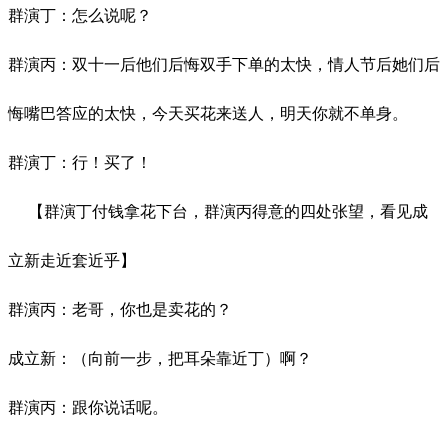
群演丁：怎么说呢？
群演丙：
双十一后他们后悔双手下单的太快
，
情人节后她们后
悔嘴巴答应的太快
，今天买花来送人，明天你就不单身。
群演丁：行！买了！
【群演丁付钱拿花下台，群演丙得意的四处张望，看见成
立新走近套近乎】
群演丙：老哥，你也是卖花的？
成立新：（向前一步，把耳朵靠近丁）啊？
群演丙：跟你说话呢。