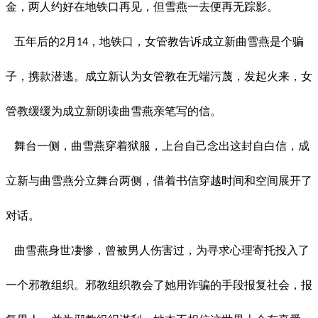
金，两人约好在地铁口再见，但雪燕一去便再无踪影。
五年后的
月
，地铁口，女管教告诉成立新曲雪燕是个骗
2
14
子，携款潜逃。成立新认为女管教在无端污蔑，发起火来，女
管教缓缓为成立新朗读曲雪燕亲笔写的信。
舞台一侧，曲雪燕穿着狱服，上台自己念出这封自白信，成
立新与曲雪燕分立舞台两侧，借着书信穿越时间和空间展开了
对话。
曲雪燕身世凄惨，曾被男人伤害过，为寻求心理寄托投入了
一个邪教组织。邪教组织教会了她用诈骗的手段报复社会，报