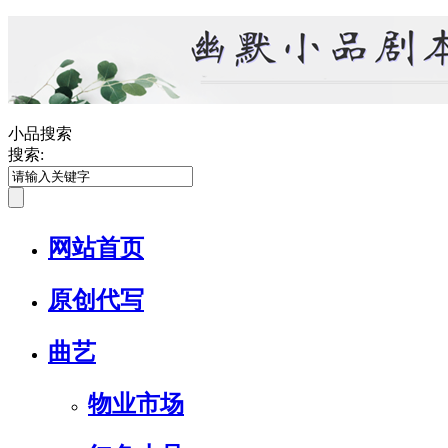
小品搜索
搜索:
网站首页
原创代写
曲艺
物业市场