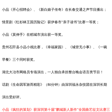
小品《开心招聘会》、《新白娘子传奇》在长春交通之声节目播出；
情景剧《红杉林王国历险记》获伊春市
“亲子读书”比赛一等奖；
小品
《莫伸手》在稻城市演出获一等奖。
贵州石阡县小品小戏比赛，《幸福家园》、《城管无小事》、《一碗
早餐》三个同时获奖。
湖北大冶市网格员专场演出，一人独自承担整台晚会语言类节目！
话剧《生命因军旅而精彩》（
分钟）由深圳福永杂技团在深圳长期
80
演出受好评。
小品《疯狂的策划》获深圳第十届
“鹏城新人新作”全国曲艺征文比赛三