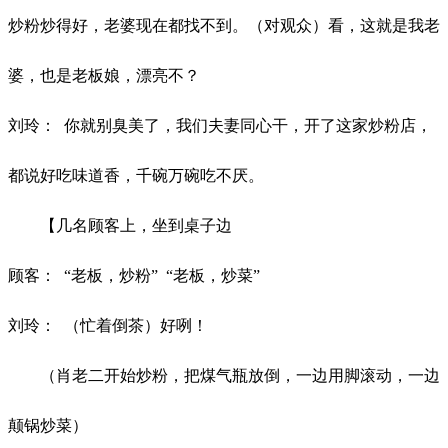
炒粉炒得好，老婆现在都找不到。（对观众）看，这就是我老
婆，也是老板娘，漂亮不？
刘玲：
你就别臭美了，我们夫妻同心干，开了这家炒粉店，
都说好吃味道香，
千碗万碗吃不厌。
【几名顾客上，坐到桌子边
顾客：
“老板，炒粉” “老板，炒菜”
刘玲：
（忙着倒茶）好咧！
（肖老二开始炒粉，把煤气瓶放倒，一边用脚滚动，一边
颠锅炒菜）