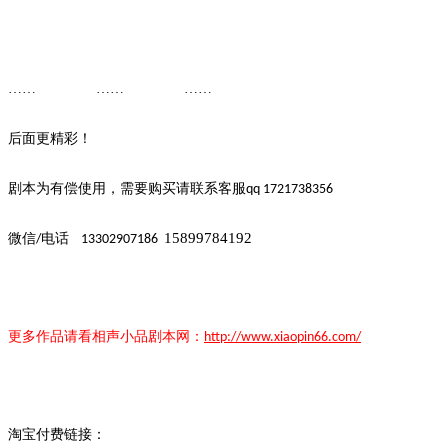
…… ……
……
后面更精彩！
剧本为有偿使用，需要购买请联系客
服
qq 1721738356
15899784192
微信
电话
/
13302907186
更多作品请看
相声小品
剧本
网：
http://www.xiaopin66.com/
淘宝付费链接：