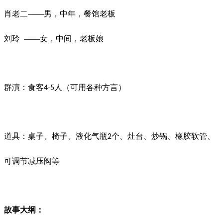
肖老二
——男，中年，餐馆老板
刘玲
——女，中间，老板娘
群演：食客
人（可用各种方言）
4-5
道具：桌子、椅子、液化气瓶
个、灶台、炒锅、橡胶软管、
2
可调节减压阀等
故事大纲：