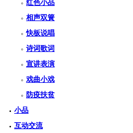
红色小品
相声双簧
快板说唱
诗词歌词
宣讲表演
戏曲小戏
防疫扶贫
小品
互动交流