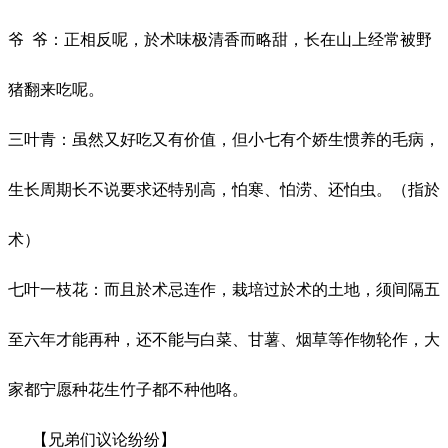
爷
爷：正相反呢，於术
味极清香而略甜，长在山上经常被野
猪翻来吃呢。
三叶青：虽然又好吃又有价值，但小七有个娇生惯养的毛病，
生长周期长不说要求还特别高，怕寒、怕涝、还怕虫。（指於
术）
七叶一枝花：而
且於术忌连作，栽培过於术的土地，须间隔五
至六年才能再种，还不能与白菜、甘薯、烟草等作物轮作，大
家都宁愿种花生竹子都不种他咯。
【兄弟们议论纷纷】