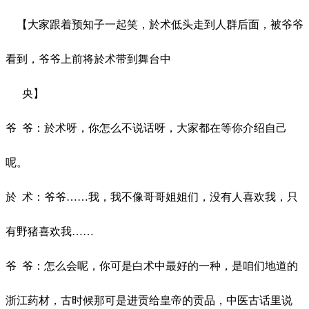
【大家跟着预知子一起笑，於术低头走到人群后面，被爷爷
看到，爷爷上前将於术带到舞台中
央】
爷
爷：於术呀，你怎么不说话呀，大家都在等你介绍自己
呢。
於
术：爷爷
……我，我不像哥哥姐姐们，没有人喜欢我，只
有野猪喜欢我……
爷
爷：怎么会呢，你可是白术中最好的一种，是咱们地道的
浙江药材，古时候那可是进贡给皇帝的贡品，中医古话里说