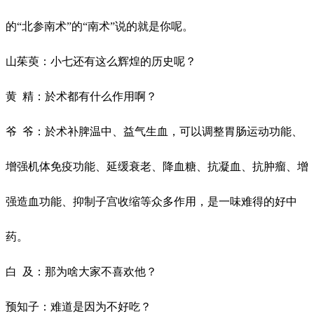
的
“北参南术”的“南术”说的就是你呢。
山茱萸：小七还有这么辉煌的历史呢？
黄
精：於术都有什么作用啊？
爷
爷：於术补脾温中、益气生血，可以调整胃肠运动功能、
增强机体免疫功能、延缓衰老、降血糖、抗凝血、抗肿瘤、增
强造血功能、抑制子宫收缩等众多作用，是一味难得的好中
药。
白
及：那为啥大家不喜欢他？
预知子：难道是因为不好吃？