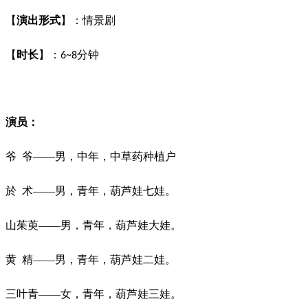
【
演出形式
】：情景剧
【
时长
】：
分钟
6~8
演员：
爷
爷
——男，中年，中草药种植户
於
术
——男，青年，葫芦娃七娃。
山茱萸
——男，青年，葫芦娃大娃。
黄
精
——男，青年，葫芦娃二娃。
三叶青
——女，青年，葫芦娃三娃。