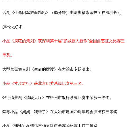
话剧《生命因军旅而精彩》（
分钟）由深圳福永杂技团在深圳长期
80
演出受好评。
小品《疯狂的策划》获深圳第十届
“鹏城新人新作”全国曲艺征文比赛三
等奖。
大型禁毒舞台剧《生命的摆渡》
在大冶市专题演出。
小品《寸步难行》获北京纪委系统比赛第三名。
银行情景剧《情暖大厅》在梧州市银行系统比赛中荣获一等奖。
禁毒小品《妈妈，我错了》在大冶市建国
周年晚会演出获三等奖
70
小品《迷途》在清远市
支队伍参赛的比赛中获二等奖
18