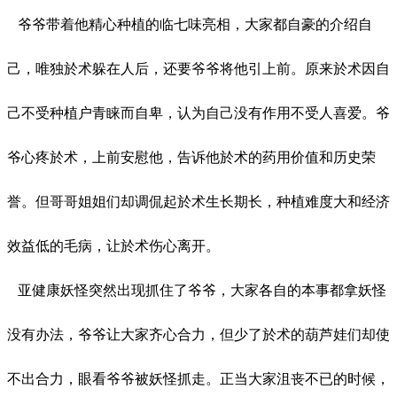
爷爷带着他精心种植的临七味亮相，大家都自豪的介绍自
己，唯独於术躲在人后，还要爷爷将他引上前。原来於术因自
己不受种植户青睐而自卑，认为自己没有作用不受人喜爱。爷
爷心疼於术，上前安慰他，告诉他於术的药用价值和历史荣
誉。但哥哥姐姐们却调侃起於术生长期长，种植难度大和经济
效益低的毛病，让於术伤心离开。
亚健康妖怪突然出现抓住了爷爷，大家各自的本事都拿妖怪
没有办法，爷爷让大家齐心合力，但少了於术的葫芦娃们却使
不出合力，眼看爷爷被妖怪抓走。正当大家沮丧不已的时候，