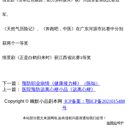
情景剧《传承红色基因，助力乡村振兴》获广州国资委系统比赛冠
军。
《天然气历险记》、《奔跑吧，中医》在广东河源市比赛中分别
获两个一等奖
情景剧《正是白鹤归来时》获江西省比赛
等奖
3
下一篇：
预防职业病情《健康接力棒》（陈灿）
上一篇：
医院预防远离心梗小品《远离心梗》
Copyright ©
幽默小品剧本网
ICP备案：鄂ICP备2021015488
号
本站部分图文来源网络,如有侵权问题请通知我们处理！
做网站
维护