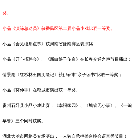
奖。
小品《演练总动员》获番禺区第二届小品小戏比赛一等奖。
小品《会见楼那点事》获河南省豫南赛区表演奖
小品《开心招聘会》、《新白娘子传奇》在长春交通之声节目播出；
情景剧《红杉林王国历险记》获伊春市
“亲子读书”比赛一等奖；
小品
《莫伸手》在稻城市演出获一等奖。
贵州石阡县小品小戏比赛，《幸福家园》、《城管无小事》、《一碗
早餐》三个同时获奖。
湖北大冶市网格员专场演出，一人独自承担整台晚会语言类节目！