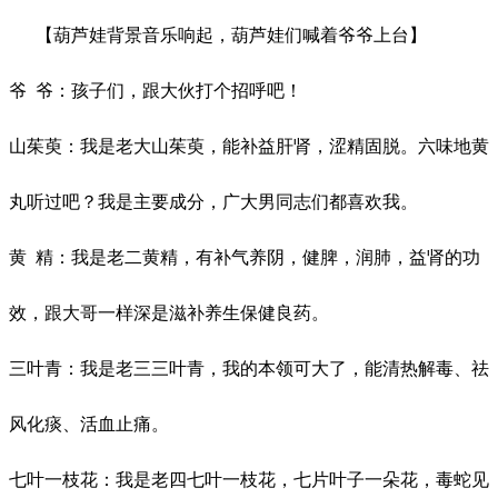
【葫芦娃背景音乐响起，葫芦娃们喊着爷爷上台】
爷
爷：孩子们，跟大伙打个招呼吧！
山茱萸：我是老大山茱萸，能补益肝肾，涩精固脱。六味地黄
丸听过吧？我是主要成分，广大男同志们都喜欢我。
黄
精：我是老二黄精，有补气养阴，健脾，润肺，益肾的功
效，跟大哥一样深是滋补养生保健良药。
三叶青：我是老三三叶青，我的本领可大了，能清热解毒、祛
风化痰、活血止痛。
七叶一枝花：我是老四七叶一枝花，七片叶子一朵花，毒蛇见