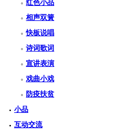
红色小品
相声双簧
快板说唱
诗词歌词
宣讲表演
戏曲小戏
防疫扶贫
小品
互动交流