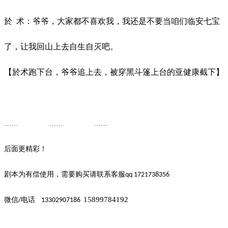
於
术：爷爷，大家都不喜欢我，我还是不要当咱们临安七宝
了，让我回山上去自生自灭吧。
【於术跑下台，爷爷追上去，被穿黑斗篷上台的亚健康截下】
…… ……
……
后面更精彩！
剧本为有偿使用，需要购买请联系客
服
qq 1721738356
15899784192
微信
电话
/
13302907186