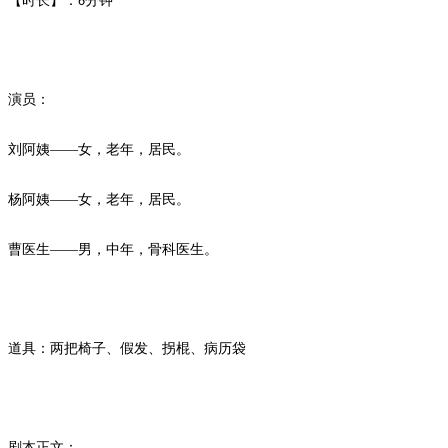
【时长】：
分钟
6
演员：
刘阿姨
——女，老年，居民。
杨阿姨
——女，老年，居民。
曹医生
——男，中年，骨科医生。
道具：两把椅子、假发、拐棍、病历袋
剧本正文：