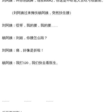
刘阿姨：叫你别跳舞，现在
，你这是不听老人言吃亏在眼前。
BabiQ
（刘阿姨过来搀扶杨阿姨，突然扶住腰）
刘阿姨：哎呀，我的腰，我的腰
……
杨阿姨：刘姐，你腰怎么啦？
刘阿姨：痛，好像是折啦！
杨阿姨：我打
，我们快去看医生。
120
…… …… ……