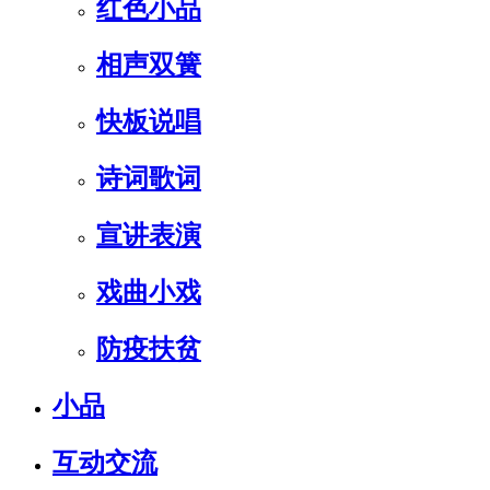
红色小品
相声双簧
快板说唱
诗词歌词
宣讲表演
戏曲小戏
防疫扶贫
小品
互动交流