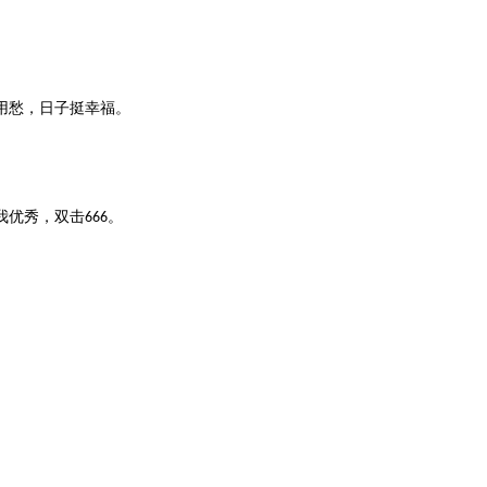
用愁，日子挺幸福。
我优秀，双击
。
666