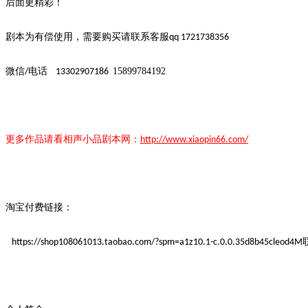
后面更精彩！
剧本为有偿使用，需要购买请联系客服
qq 1721738356
微信
电话
15899784192
/
13302907186
更多作品请看
相声小品
剧本
网：
http://www.xiaopin66.com/
淘宝付费链接：
https://shop108061013.taobao.com/?spm=a1z10.1-c.0.0.35d8b45cleod4M