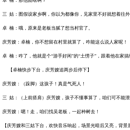
卓 楠：那他图啥啊？
三 姑：图假设家乡啊，你以为都像你，见家里不好就想着往外
卓 楠：哦，原来是老板当腻了想当村官了。
庆芳嫂：卓楠，你不想留在村里就算了，咋能这么说人家呢！
卓 楠：咋了，他就是个“游手好闲”的“土愣子”，跟着他在家
【卓楠快步下台，庆芳嫂追两步后停下】
庆芳嫂：（跺脚）这孩子！真是气死人！
三 姑：（上前搭肩）庆芳嫂，孩子不懂事算了，咱们可不能
庆芳嫂：嗯！走，咱们找吴老板，一起种树去！
【庆芳嫂和三姑下台，欢快音乐响起，场景光暗后又亮，背景屏幕