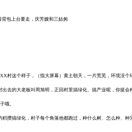
背着背包上台要走，庆芳嫂和三姑匆
们XX村这个样子，（指大屏幕）黄土朝天，一片荒芜，环境没个
X村出去的大老板叫周旭明，正回村里搞绿化、搞产业呢，你挺会
骗子哦。
的积攒搞绿化，村子每个角落他都跑过，种什么树、怎么种、种