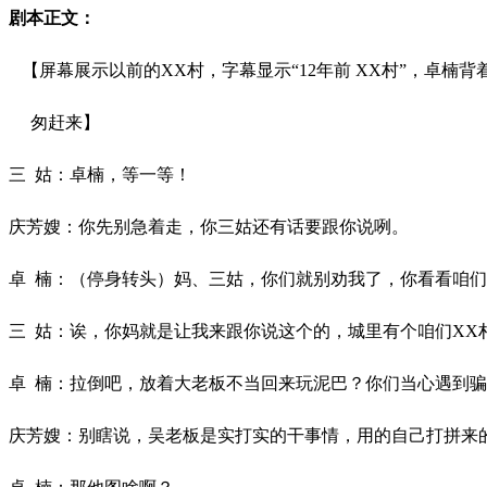
剧本正文：
【屏幕展示以前的XX村，字幕显示“12年前 XX村”，卓楠
匆赶来】
三 姑：卓楠，等一等！
庆芳嫂：你先别急着走，你三姑还有话要跟你说咧。
卓 楠：（停身转头）妈、三姑，你们就别劝我了，你看看咱
三 姑：诶，你妈就是让我来跟你说这个的，城里有个咱们X
卓 楠：拉倒吧，放着大老板不当回来玩泥巴？你们当心遇到
庆芳嫂：别瞎说，吴老板是实打实的干事情，用的自己打拼来