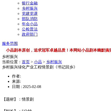
银行金融
乡村振兴
党建党课
部队消防
年会小品
公检普法
政府部门
服务范围
小品剧本原创，追求冠军卓越品质！本网站小品剧本幽默搞笑，品类
乡村振兴
当前位置：
首页
>
小品
>
乡村振兴
乡村振兴绿化产业工程情景剧《书记回乡》
作者:
来源:
日期 : 2025-02-08
【题材】：情景剧