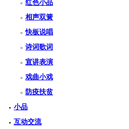
红色小品
相声双簧
快板说唱
诗词歌词
宣讲表演
戏曲小戏
防疫扶贫
小品
互动交流