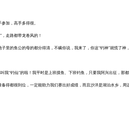
手参加，高手多得很。
神”，走路都带龙卷风的！
池子里的鱼公的母的都分得清，不瞒你说，我来了，你这“钓神”就慌了神
都叫我
“钓仙”的啦！我平时是上班摸鱼、下班钓鱼，只要我阿兴出征，那
面准备得都很到位，一定能助力我们赛出好成绩，而且沙洋是湖泊水乡，周