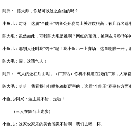
阿兴：
陈大师，你是可以这么自信的吗？
小鱼儿：对呀，这届
“全能王”钓鱼公开赛网上关注度很高，有几百名选
陈大毛：虽然如此，可我陈大毛是谁啊？网红的顶流，被网友号称
“钓
小鱼儿：那别人还叫我
“钓王”呢！我小鱼儿一上赛场，这血轮眼一开，
陈大毛：嚯，这话气人！
阿兴：
气人的还在后面呢，（广东话）你机不机道在我们广东，人家
陈大毛：哈哈，我看我们打嘴炮都挺厉害的，这届
“全能王”赛事各方
小鱼儿
阿兴：这主意不错，走啦！
/
（三人在舞台上走步）
小鱼儿：这家农家乐的美食感觉不错啊，我们去喝一杯。