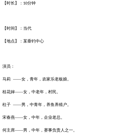
【时长】：
分钟
10
【时间】：当代
【地点】：某垂钓中心
演员：
马莉
——女，青年，农家乐老板娘。
桂花婶
——女，中老年，村民。
柱子
——男，中青年，养鱼养殖户。
宋春燕
——女，中年，企业老总。
何主席
——男，中年，赛事负责人之一。