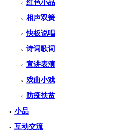
红色小品
相声双簧
快板说唱
诗词歌词
宣讲表演
戏曲小戏
防疫扶贫
小品
互动交流