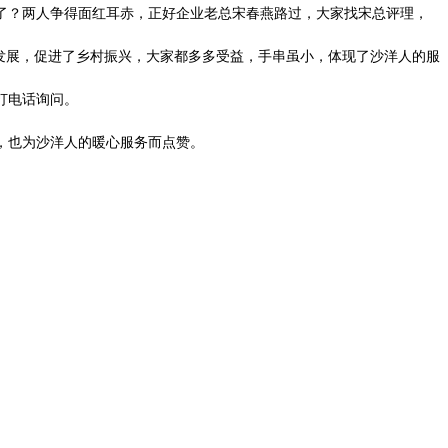
了？两人争得面红耳赤，正好企业老总宋春燕路过，大家找宋总评理，
发展，促进了乡村振兴，大家都多多受益，手串虽小，体现了沙洋人的服
打电话询问。
好，也为沙洋人的暖心服务而点赞。