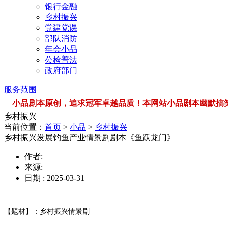
银行金融
乡村振兴
党建党课
部队消防
年会小品
公检普法
政府部门
服务范围
小品剧本原创，追求冠军卓越品质！本网站小品剧本幽默搞笑，品类
乡村振兴
当前位置：
首页
>
小品
>
乡村振兴
乡村振兴发展钓鱼产业情景剧剧本《鱼跃龙门》
作者:
来源:
日期 : 2025-03-31
【题材】：乡村振兴情景剧