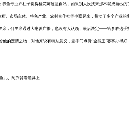
；养鱼专业户柱子觉得桂花婶这是自私，如果别人没找来那不就成自己的
将政府、市场主体、特色产业、农村合作社等串联起来，带动了多个产业的
主席，何主席通过大喇叭广播，也没有人认领，最后决定一一给参赛选手
给他的定情之物，对他来说有特别意义，选手们点赞
“全能王”赛事办得
小鱼儿、阿兴背着渔具上