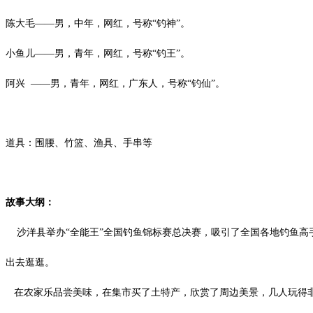
陈大毛
——男，中年，网红，号称“钓神”。
小鱼儿
——男，青年，网红，号称“钓王”。
阿兴
——男，青年，网红，广东人，号称“钓仙”。
道具：围腰、竹篮、渔具、手串等
故事大纲：
沙洋县举办
“全能王”全国钓鱼锦标赛总决赛，吸引了全国各地钓鱼高
出去逛逛。
在农家乐品尝美味，在集市买了土特产，欣赏了周边美景，几人玩得非