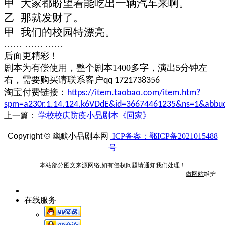
甲 大家都盼望着能吃出一辆汽车来啊。
乙 那就发财了。
甲 我们的校园特漂亮。
…… …… ……
后面更精彩！
剧本为有偿使用，整个剧本1400多
字，演出5
分钟左
右，需要购买请联系客户
qq
1721738356
淘宝付费
链接：
https://item.taobao.com/item.htm?
spm=a230r.1.14.124.k6VDdE&id=36674461235&ns=1&abbuc
上一篇：
学校校庆防疫小品剧本《回家》
Copyright ©
幽默小品剧本网
ICP备案：鄂ICP备2021015488
号
本站部分图文来源网络,如有侵权问题请通知我们处理！
做网站
维护
在线服务