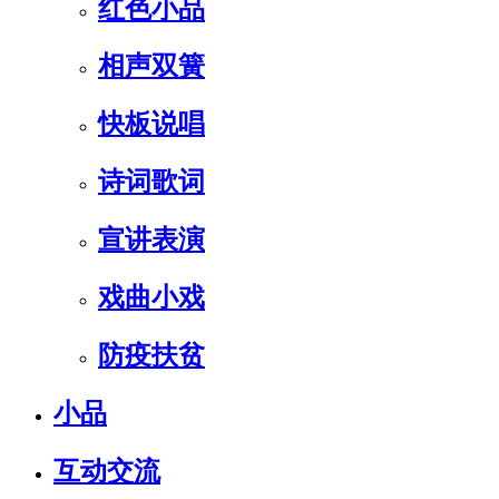
红色小品
相声双簧
快板说唱
诗词歌词
宣讲表演
戏曲小戏
防疫扶贫
小品
互动交流