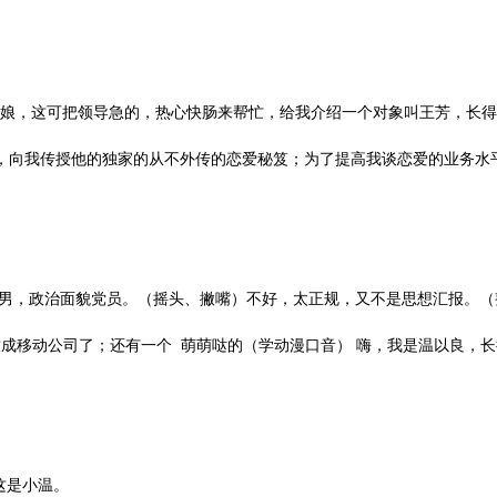
娘，这可把领导急的，热心快肠来帮忙，给我介绍一个对象叫王芳，长得
，向我传授他的独家的从不外传的恋爱秘笈；为了提高我谈恋爱的业务水
别男，政治面貌党员。（摇头、撇嘴）不好，太正规，又不是思想汇报。（
这成移动公司了；还有一个 萌萌哒的（学动漫口音） 嗨，我是温以良，
这是小温。