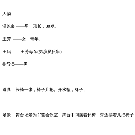
人物
温以良 ——男，班长，30岁。
王芳 ——女，青年。
王妈—— 王芳母亲(男演员反串）
指导员——男
道具 长椅一张，椅子几把。开水瓶，杯子。
场景 舞台场景为军营会议室，舞台中间摆着长椅，旁边摆着几把椅子