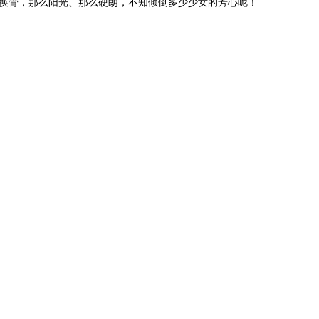
胎换骨，那么阳光、那么硬朗，不知倾倒多少少女的芳心呢！