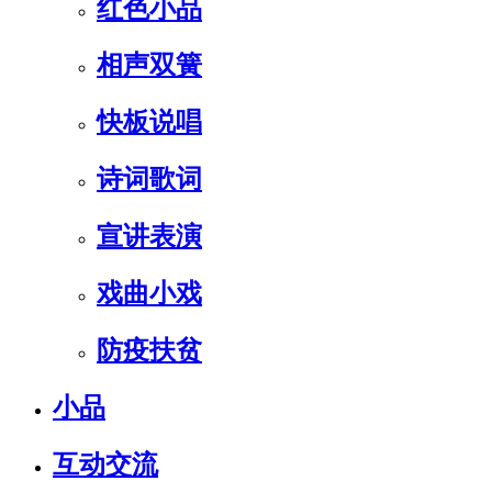
红色小品
相声双簧
快板说唱
诗词歌词
宣讲表演
戏曲小戏
防疫扶贫
小品
互动交流