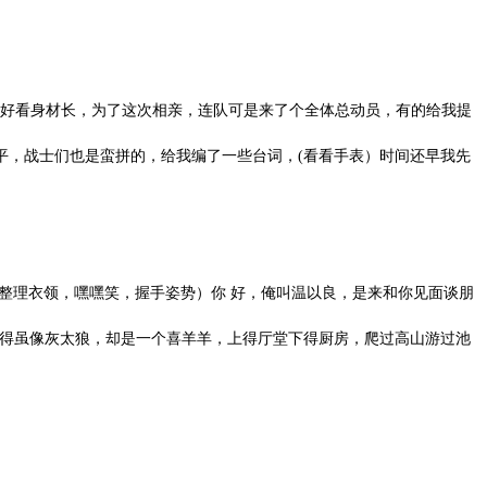
好看身材长，为了这次相亲，连队可是来了个全体总动员，有的给我提
平，战士们也是蛮拼的，给我编了一些台词，(看看手表）时间还早我先
整理衣领，嘿嘿笑，握手姿势）你 好，俺叫温以良，是来和你见面谈朋
长得虽像灰太狼，却是一个喜羊羊，上得厅堂下得厨房，爬过高山游过池