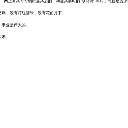
，网上有兵哥哥晒出当兵后的，和当兵前时的“杀马特”照片，简直是脱
枯燥，没有灯红酒绿，没有花前月下。
，事业是伟大的。
尽孝。