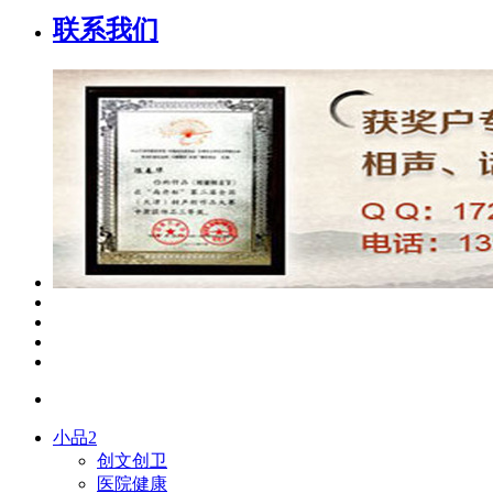
联系我们
小品2
创文创卫
医院健康