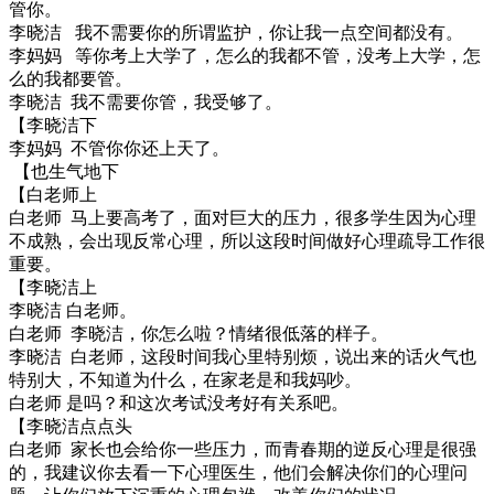
管你。
李晓洁
我不需要你的所谓监护，你让我一点空间都没有。
李妈妈
等你考上大学了，怎么的我都不管，没考上大学，怎
么的我都要管。
李晓洁
我不需要你管，我受够了。
【李晓洁下
李妈妈
不管你你还上天了。
【也生气地下
【白老师上
白老师
马上要高考了，面对巨大的压力，很多学生因为心理
不成熟，会出现反常心理，所以这段时间做好心理疏导工作很
重要。
【李晓洁上
李晓洁
白老师。
白老师
李晓洁，你怎么啦？情绪很低落的样子。
李晓洁
白老师，这段时间我心里特别烦，说出来的话火气也
特别大，不知道为什么，在家老是和我妈吵。
白老师
是吗？和这次考试没考好有关系吧。
【李晓洁点点头
白老师
家长也会给你一些压力，而青春期的逆反心理是很强
的，我建议你去看一下心理医生，他们会解决你们的心理问