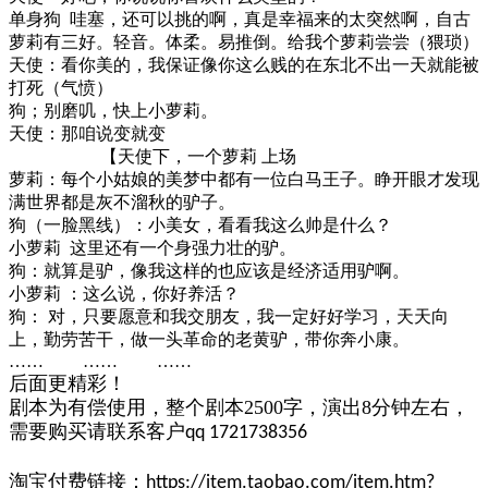
单身狗
哇塞，还可以挑的啊，真是幸福来的太突然啊，
自古
萝莉有三好。轻音。体柔。易推倒。给我个萝莉尝尝（猥琐）
天使：
看你美的，
我保证像你这么贱的在东北不出一天就能被
打死（气愤）
狗
；
别磨叽
，快上小萝莉。
天使：那咱说变就变
【天使下，
一个萝莉
上场
萝莉：每个小姑娘的美梦中都有一位白马王子。睁开眼才发现
满世界都是灰不溜秋的驴子。
狗（一脸黑线）：
小美女，看看我这么帅是什么？
小萝莉
这里还有一个
身强力壮的
驴。
狗：就算是驴，像我这样的也应该是
经济适用
驴啊。
小萝莉
：这么说，你好养活？
狗：
对，只要愿意和我交朋友，我一定好好学习，天天向
上，勤劳苦干，做一头革命的老黄驴，带你奔小康。
…… …… ……
后面更精彩！
剧本为有偿使用，整个剧本2500
字，演出8
分钟左右，
需要购买请联系客户
qq
1721738356
淘宝付费
链接：
https://item.taobao.com/item.htm?