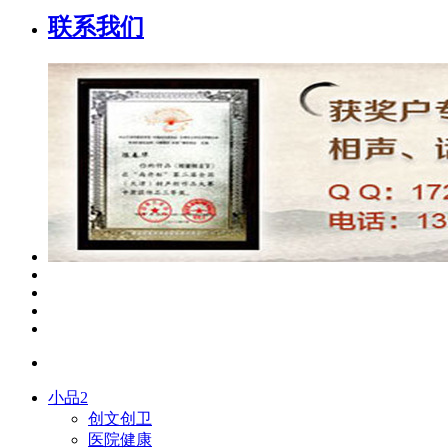
联系我们
小品2
创文创卫
医院健康