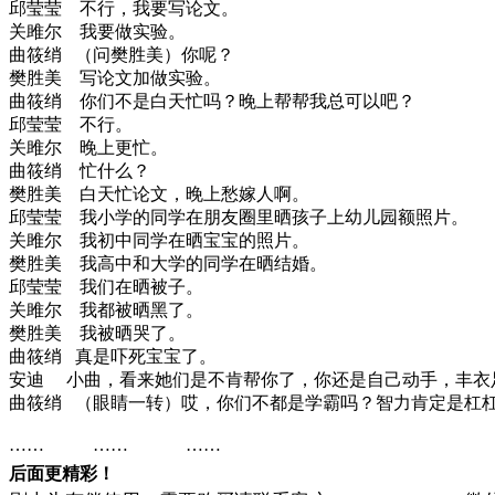
邱莹莹
不行，我要写论文。
关雎尔
我要做实验。
曲筱绡
（问樊胜美）你呢？
樊胜美
写论文加做实验。
曲筱绡
你们不是白天忙吗？晚上帮帮我总可以吧？
邱莹莹
不行。
关雎尔
晚上更忙。
曲筱绡
忙什么？
樊胜美
白天忙论文，晚上愁嫁人啊。
邱莹莹
我小学的同学在朋友圈里晒孩子上幼儿园额照片。
关雎尔
我初中同学在晒宝宝的照片。
樊胜美
我高中和大学的同学在晒结婚。
邱莹莹
我们在晒被子。
关雎尔
我都被晒黑了。
樊胜美
我被晒哭了。
曲筱绡
真是吓死宝宝了。
安迪
小曲，看来她们是不肯帮你了，你还是自己动手，丰衣
曲筱绡
（眼睛一转）哎，你们不都是学霸吗？智力肯定是杠
…… …… ……
后面更精彩！