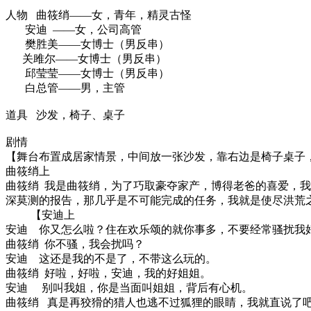
人物
曲筱绡
——女，青年，精灵古怪
安迪
——女，公司高管
樊胜美
——女博士（男反串）
关雎尔
——女博士（男反串）
邱莹莹
——女博士（男反串）
白总管
——男，主管
道具
沙发，椅子、桌子
剧情
【舞台布置成居家情景，中间放一张沙发，靠右边是椅子桌子
曲筱绡上
曲筱绡
我是曲筱绡，为了巧取豪夺家产，博得老爸的喜爱，我
深莫测的报告，那几乎是不可能完成的任务，我就是使尽洪荒
【安迪上
安迪
你又怎么啦？住在欢乐颂的就你事多，不要经常骚扰我
曲筱绡
你不骚，我会扰吗？
安迪
这还是我的不是了，不带这么玩的。
曲筱绡
好啦，好啦，安迪，我的好姐姐。
安迪
别叫我姐，你是当面叫姐姐，背后有心机。
曲筱绡
真是再狡猾的猎人也逃不过狐狸的眼睛，我就直说了