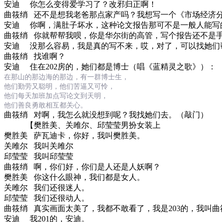
安迪
你怎么变得爱学习了？改邪归正啊！
曲筱绡
还不是想我老爸那点家产吗？我想写一个《市场经济
安迪
你啊，满肚子坏水，这种论文报告那可不是一般人能写
曲筱绡
你就帮帮我呗，你是华尔街的高管，写个报告还不是
安迪
没那么容易，我是真的写不来，哎，对了，可以找她们
曲筱绡
找谁啊？
安迪
住在
202
房的，她们都是博士（唱《蓝精灵之歌》）：
在那
山
的那边
海的
那边，有一群
博士生
，
他们
勤劳
又聪明，他们
苦逼又可怜
，
他们
每天加班加点写论文到天明
，
他们善良勇敢相互都关心。
曲筱绡
对啊，我怎么就没想到呢？我找她们去。（敲门）
【
樊胜美、
关雎尔
、
邱莹莹男扮女装上
樊胜美
萨瓦迪卡，你好，我叫樊胜美。
关雎尔
我叫
关雎尔
邱莹莹
我叫
邱莹莹
曲筱绡
啊，你们好，你们是人还是人妖啊？
樊胜美
你这什么眼神，我们都是女人。
关雎尔
我们还很迷人。
邱莹莹
我们还很动人。
曲筱绡
真实画面太美了，我都不敢看了，我是
203
的，我叫曲
安迪
我
201
的，安迪。