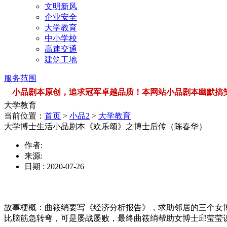
文明新风
企业安全
大学教育
中小学校
高速交通
建筑工地
服务范围
小品剧本原创，追求冠军卓越品质！本网站小品剧本幽默搞笑，品类
大学教育
当前位置：
首页
>
小品2
>
大学教育
大学博士生活小品剧本《欢乐颂》之博士后传（陈春华）
作者:
来源:
日期 : 2020-07-26
故事梗概：曲筱绡要写《经济分析报告》，求助邻居的三个女
比脑筋急转弯，可是屡战屡败，最终
曲筱绡帮助女博士邱莹莹