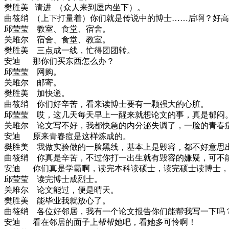
樊胜美
请进
（众人来到屋内坐下）。
曲筱绡
（上下打量着）你们就是传说中的博士
……后啊？好高
邱莹莹
教室、食堂、宿舍。
关雎尔
宿舍、食堂、教室。
樊胜美
三点成一线，忙得团团转。
安迪
那你们买东西怎么办？
邱莹莹
网购。
关雎尔
邮寄。
樊胜美
加快递。
曲筱绡
你们好辛苦，看来读博士要有一颗强大的心脏。
邱莹莹
哎，这几天
每天早上一醒来就想论文的事，
真是
郁闷
关雎尔
论文写不好，我都快急的
内分泌失调
了
，一脸的
青春
安迪
原来青春痘是这样炼成的。
樊胜美
我做实验做的一脸黑线，
基本上是毁容，
都
不好意思
曲筱绡
你真是辛苦，不过你打一出生就有毁容的嫌疑，可不
安迪
你们真是学霸啊，读完本科读硕士，读完硕士读博士，
邱莹莹
读完博士成烈士。
关雎尔
论文能过，便是晴天。
樊胜美
能毕业我就放心了。
曲筱绡
各位好邻居，我有一个论文报告你们能帮我写一下吗
安迪
看在邻居的面子上帮帮她吧，看她多可怜啊！