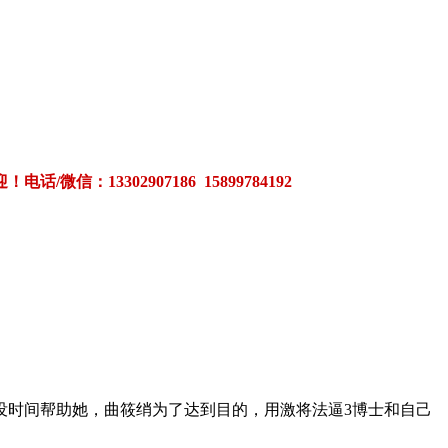
3302907186 15899784192
没时间帮助她，曲筱绡为了达到目的，用激将法逼
3
博士和自己