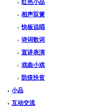
红色小品
相声双簧
快板说唱
诗词歌词
宣讲表演
戏曲小戏
防疫扶贫
小品
互动交流