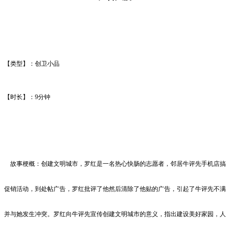
【类型】：创卫小品
【时长】：9
分钟
故事梗概：创建文明城市，罗红是一名热心快肠的志愿者，邻居牛评先手机店搞
促销活动，到处帖广告，罗红批评了他然后清除了他贴的广告，引起了牛评先不满
并与她发生冲突。罗红向牛评先宣传创建文明城市的意义，指出建设美好家园，人