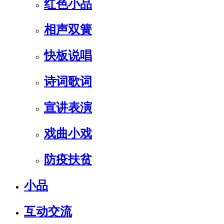
红色小品
相声双簧
快板说唱
诗词歌词
宣讲表演
戏曲小戏
防疫扶贫
小品
互动交流