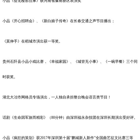
小品《会见楼那点事》获河南省豫南赛区表演奖
小品《开心招聘会》、《新白娘子传奇》在长春交通之声节目播出；
《莫伸手》在稻城市演出获一等奖。
贵州石阡县小品小戏比赛，《幸福家园》、《城管无小事》、《一碗早餐》三个同
时获奖。
湖北大冶市网格员专场演出，一人独自承担整台晚会语言类节目！
话剧《生命因军旅而精彩》（
80
分钟）由深圳福永杂技团在深圳长期演出受好评。
小品《疯狂的策划》获
2017
年深圳第十届“鹏城新人新作”全国曲艺征文比赛三等