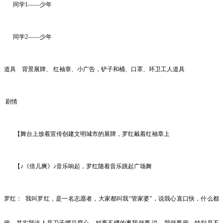
同学
1
——少年
同学
2
——少年
道具
背景展牌、
红袖章、小广告，铲子和桶、口罩、环卫工人道具
剧情
【舞台上放着宣传创建文明城市的展牌，罗红戴着红袖章上
【
♪《倍儿爽》♪音乐响起，罗红随着音乐跳起广场舞
罗红：
我叫罗红，是一名志愿者，大家都叫我
“管家婆”，说我心直口快，什么都
管，其实我这人是刀子嘴豆腐心，对看不惯的事我就要 说，我就要管。特别是不