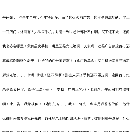
牛评先：
怪事年年有，今年特别多。做了这么久的广告，这次是最成功的。早上
一开店门，外面有人排队买手机，财运一到，想挡都挡不住啊。买了还不走，还问
我老婆在哪里！我倒是卖手机，哪里还是卖老婆啊！其实啊！这是广告效应好，还
真该感谢隔壁的老王，他给我的广告词好啊！（拿广告单念）买手机送流量还送新
鲜的老婆。。。饼呢
饼呢！怪不得啊！那些人买了手机还不愿走啊！这回好，把
老婆都卖掉了。都怪我贪小便宜，专找小广告上的地下印刷点。连官司都冇得打
啊！小广告，我鄙视你！（边说边贴
）。我叫牛评先，名字是我爸爸取的，他什
么都时候都希望我评先进。该死的老王嘴巴漏风说不清楚，被他叫成牛皮廯，什么