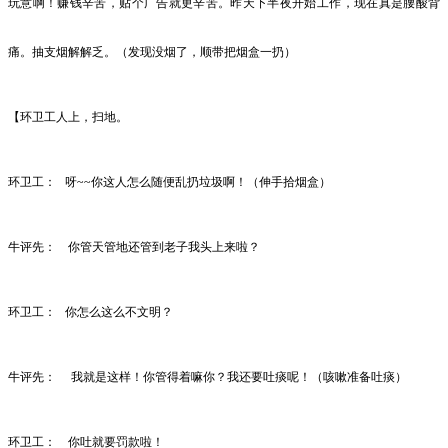
玩意啊！赚钱辛苦，贴个广告就更辛苦。昨天下半夜开始工作，现在真是腰酸背
痛。抽支烟解解乏。（发现没烟了，顺带把烟盒一扔）
【环卫工人上，扫地。
环卫工：
呀
~~
你这人怎么随便乱扔垃圾啊！（伸手拾烟盒）
牛评先：
你管天管地还管到老子我头上来啦？
环卫工：
你怎么这么不文明？
牛评先：
我就是这样！你管得着嘛你？我还要吐痰呢！（咳嗽准备吐痰）
环卫工：
你吐就要罚款啦！