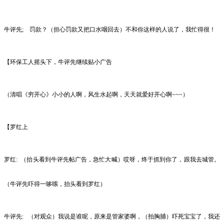
牛评先;
罚款？（担心罚款又把口水咽回去）不和你这样的人说了，我忙得很！
【环保工人摇头下，牛评先继续贴小广告
（
清唱《穷开心》小小的人啊，风生水起啊，天天就爱好开心啊
~~~）
【罗红上
罗红:
（抬头看到牛评先帖广告，急忙大喊）哎呀，终于抓到你了，跟我去城管。
（牛评先吓得一哆嗦，抬头看到罗红）
牛评先:
（对观众）我说是谁呢，原来是管家婆啊，（拍胸脯）吓死宝宝了，我还