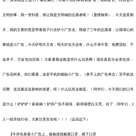
文明的事，我一管到底，谁让我是文明城的志愿者呢！（显摆袖章），今天是星期
天，我的主要职责是带着孩子们去铲小广告去。我做了三年的志愿者，让我堵心的
事就是小广告，今天铲明天又有，明天铲后天还有，什么不孕不育、免费贷款、千
金求子、万金包治百病！ 大家看看这都是些什么玩意啊！现在真是社会变化快，
广告花样多。你们看看，连卖手机的都贴小广告，（拿手上的广告单念）买手机送
话费、送流量还送新鲜的老婆。呸！什么玩意这都是。！同学们，今天我们的口号
是什么！铲铲铲！刷刷刷！铲得广告不留痕，刷得墙壁白又亮。好了，同学们，
2
人一组开始行动，大家注意安全啦！！！（边说边下）
【牛评先拿着小广告上，偷偷摸摸戴着口罩，摘下口罩