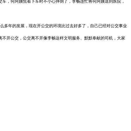
交车，何阿姨慌着下车时不小心摔倒了，李畅连忙将何阿姨送到医院，
么多年的发展，现在开公交的环境比过去好多了，自己已经对公交事业
离不开公交，公交离不开像李畅这样文明服务、默默奉献的司机，大家