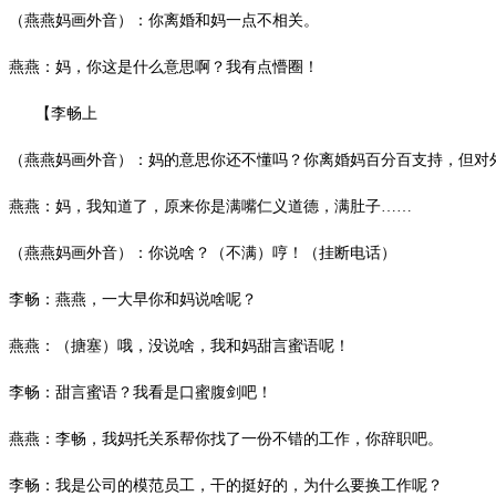
（燕燕妈画外音）：你离婚和妈一点不相关。
燕燕：妈，你这是什么意思啊？我有点懵圈！
【李畅上
（燕燕妈画外音）：妈的意思你还不懂吗？你离婚妈百分百支持，但对
燕燕：妈，我知道了，原来你是满嘴仁义道德，满肚子
……
（燕燕妈画外音）：你说啥？（不满）哼！（挂断电话）
李畅：燕燕，一大早你和妈说啥呢？
燕燕：（搪塞）哦，没说啥，我和妈甜言蜜语呢！
李畅：甜言蜜语？我看是口蜜腹剑吧！
燕燕：李畅，我妈托关系帮你找了一份不错的工作，你辞职吧。
李畅：我是公司的模范员工，干的挺好的，为什么要换工作呢？