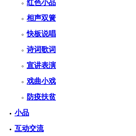
红色小品
相声双簧
快板说唱
诗词歌词
宣讲表演
戏曲小戏
防疫扶贫
小品
互动交流