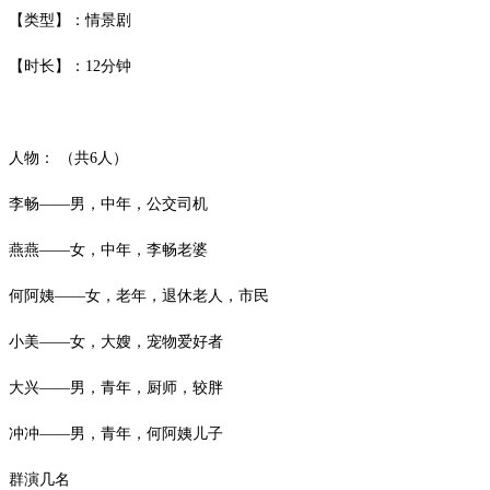
【类型】：情景剧
【时长】：
12
分钟
人物：
（共
6
人）
李畅
——男，中年，公交司机
燕燕
——女，中年，李畅老婆
何阿姨
——女，老年，退休老人，市民
小美
——女，大嫂，宠物爱好者
大兴
——男，青年，厨师，较胖
冲冲
——男，青年，何阿姨儿子
群演几名