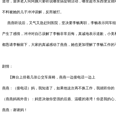
道理，退休老人何阿姨只要听说哪里搞促销活动，哪里超市东西便宜就
不料被她的儿子冲冲误解，反而被打。
燕燕听说后，又气又急赶到医院，坚决要李畅离职，李畅表示同车组
产生了感情，冲冲对自己误解了李畅非常后悔，真诚地表示道歉，小美
都恳请李畅留下，大家的真诚感动了燕燕，她也更加理解了李畅工作的
剧情：
【舞台上排着几张公交车座椅，燕燕一边接电话一边上
燕燕：（接电话）妈，我知道了，如果他这次再不换工作，我就听你的
（燕燕妈画外音）：妈坚决做你坚强的后盾、温暖的港湾！你是我的心
燕燕：谢谢妈！