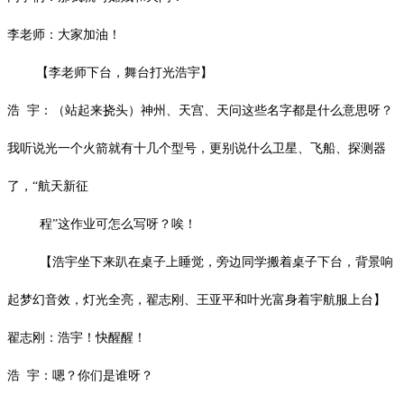
李老师：大家加油！
【李老师下台，舞台打光浩宇】
浩
宇：（站起来挠头）神州、天宫、天问这些名字都是什么意思呀？
我听说光一个火箭就有十几个型号，更别说什么卫星、飞船、探测器
了，
“航天新征
程”这作业可怎么写呀？唉！
【浩宇坐下来趴在桌子上睡觉，旁边同学搬着桌子下台，背景响
起梦幻音效，灯光全亮，翟志刚、王亚平和叶光富身着宇航服上台】
翟志刚：浩宇！快醒醒！
浩
宇：嗯？你们是谁呀？