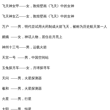
飞天神女甲
——女，敦煌壁画《飞天》中的女神
飞天神女乙
——女，敦煌壁画《飞天》中的女神
万户
——男，明代尝试用火药制成火箭飞天，被称为历史航天第一人
嫦娥
——女，神话人物，居住在月亮上
神州十三号
——男，运载火箭
天宫一号
——男，中国空间站
玉兔探月车
——女，月球探寻车
天问
——男，火星探测器
羲和
——男，火星探测器
火星
——男，行星
太阳
——男，恒星