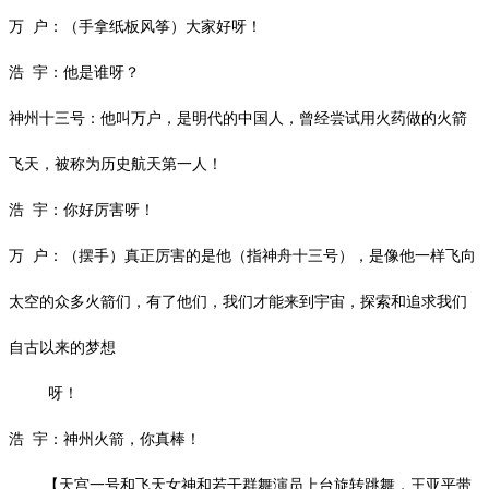
万
户：（手拿纸板风筝）大家好呀！
浩
宇：他是谁呀？
神州十三号：他叫万户，是明代的中国人，曾经尝试用火药做的火箭
飞天，被称为历史航天第一人！
浩
宇：你好厉害呀！
万
户：（摆手）真正厉害的是他（指神舟十三号），是像他一样飞向
太空的众多火箭们，有了他们，我们才能来到宇宙，探索和追求我们
自古以来的梦想
呀！
浩
宇：神州火箭，你真棒！
【天宫一号和飞天女神和若干群舞演员上台旋转跳舞，王亚平带