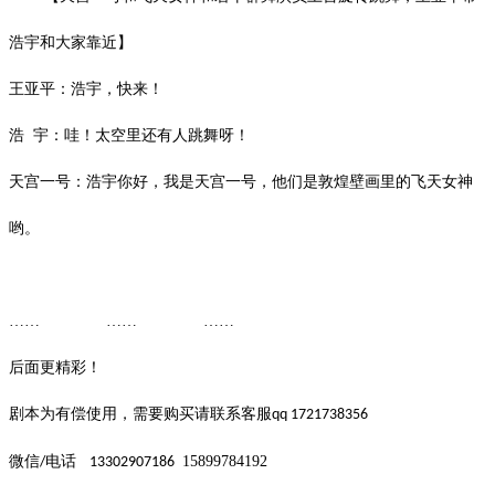
浩宇和大家靠近】
王亚平：浩宇，快来！
浩
宇：哇！太空里还有人跳舞呀！
天宫一号：浩宇你好，我是天宫一号，他们是敦煌壁画里的飞天女神
哟。
…… …… ……
后面更精彩！
剧本为有偿使用，需要购买请联系客服
qq 1721738356
微信
电话
15899784192
/
13302907186