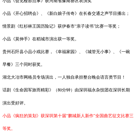
小品《会见楼那点事》获河南省豫南赛区表演奖
小品《开心招聘会》、《新白娘子传奇》在长春交通之声节目播出；
情景剧《红杉林王国历险记》获伊春市
“亲子读书”比赛一等奖；
小品《莫伸手》在稻城市演出获一等奖。
贵州石阡县小品小戏比赛，《幸福家园》、《城管无小事》、《一碗
早餐》三个同时获奖。
湖北大冶市网格员专场演出，一人独自承担整台晚会语言类节目！
话剧《生命因军旅而精彩》（
分钟）由深圳福永杂技团在深圳长期
80
演出受好评。
小品《疯狂的策划》获深圳第十届
“鹏城新人新作”全国曲艺征文比赛三
等奖。