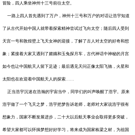
冒险，四人乘坐神州十三号前往太空。
一路上四人首先遇到了万户，神州十三号和万户的对话让浩宇知道
了从古代开始中国人就带着探索精神尝试过飞向太空；随后四人受到
天宫一号和敦煌壁上飞天女神的迎接，了解了古人对太空的好奇和想
象；紧接着大家又遇到了嫦娥和玉兔探月车，古代神话中神秘的月宫
如今也让中国航天人留下足迹；最后遇见天问正像太阳飞驰，火星和
太阳也在欢迎着中国航天人的探索
……
正当浩宇沉迷在浩瀚的宇宙当中，同学们的叫声唤醒了浩宇。原来
浩宇做了一个飞天之梦，浩宇把梦告诉老师，老师对大家说浩宇很有
想象力，国家不断发展进步，二十大以后航天事业会取得更多突破，
希望大家都可以怀揣梦想好好学习，将来成为国家栋梁之材，为祖国