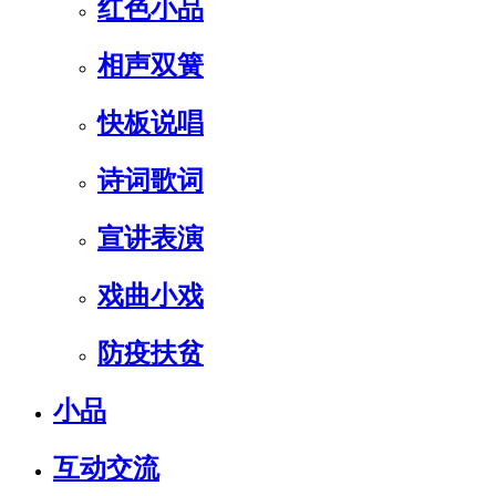
红色小品
相声双簧
快板说唱
诗词歌词
宣讲表演
戏曲小戏
防疫扶贫
小品
互动交流