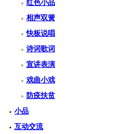
红色小品
相声双簧
快板说唱
诗词歌词
宣讲表演
戏曲小戏
防疫扶贫
小品
互动交流