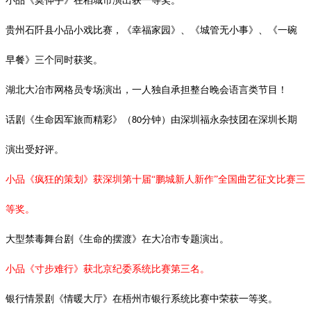
小品《莫伸手》在稻城市演出获一等奖。
贵州石阡县小品小戏比赛，《幸福家园》、《城管无小事》、《一碗
早餐》三个同时获奖。
湖北大冶市网格员专场演出，一人独自承担整台晚会语言类节目！
话剧《生命因军旅而精彩》（
分钟）由深圳福永杂技团在深圳长期
80
演出受好评。
小品《疯狂的策划》获深圳第十届
“鹏城新人新作”全国曲艺征文比赛三
等奖。
大型禁毒舞台剧《生命的摆渡》在大冶市专题演出。
小品《寸步难行》获北京纪委系统比赛第三名。
银行情景剧《情暖大厅》在梧州市银行系统比赛中荣获一等奖。