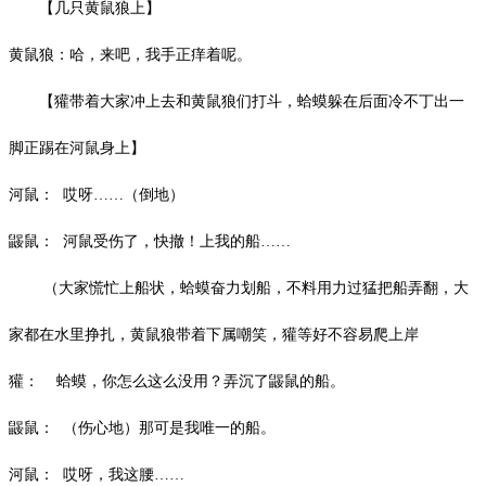
【几只黄鼠狼上】
黄鼠狼：哈，来吧，我手正痒着呢。
【獾带着大家冲上去和黄鼠狼们打斗，蛤蟆躲在后面冷不丁出一
脚正踢在河鼠身上】
河鼠：
哎呀
……（倒地）
鼹鼠：
河鼠受伤了，快撤！上我的船
……
（大家慌忙上船状，蛤蟆奋力划船，不料用力过猛把船弄翻，大
家都在水里挣扎，黄鼠狼带着下属嘲笑，獾等好不容易爬上岸
獾：
蛤蟆，你怎么这么没用？弄沉了鼹鼠的船。
鼹鼠：
（伤心地）那可是我唯一的船。
河鼠：
哎呀，我这腰
……