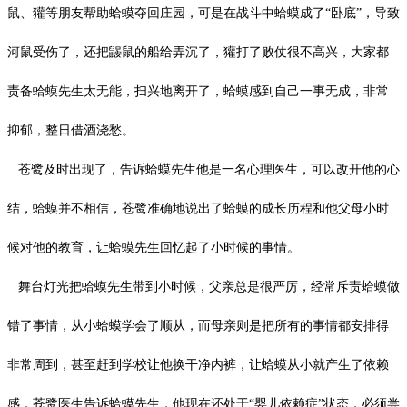
鼠、獾等朋友帮助蛤蟆夺回庄园，可是在战斗中蛤蟆成了
“卧底”，导致
河鼠受伤了，还把鼹鼠的船给弄沉了，獾打了败仗很不高兴，大家都
责备蛤蟆先生太无能，扫兴地离开了，蛤蟆感到自己一事无成，非常
抑郁，整日借酒浇愁。
苍鹭及时出现了，告诉蛤蟆先生他是一名心理医生，可以改开他的心
结，蛤蟆并不相信，苍鹭准确地说出了蛤蟆的成长历程和他父母小时
候对他的教育，让蛤蟆先生回忆起了小时候的事情。
舞台灯光把蛤蟆先生带到小时候，父亲总是很严厉，经常斥责蛤蟆做
错了事情，从小蛤蟆学会了顺从，而母亲则是把所有的事情都安排得
非常周到，甚至赶到学校让他换干净内裤，让蛤蟆从小就产生了依赖
感，苍鹭医生告诉蛤蟆先生，他现在还处于
“婴儿依赖症”状态，必须尝