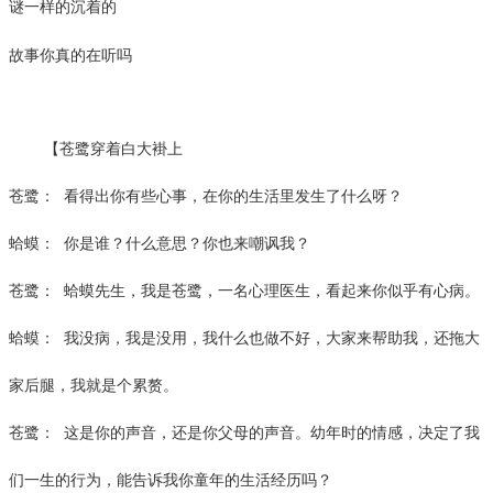
谜一样的沉着的
故事你真的在听吗
【苍鹭穿着白大褂上
苍鹭：
看得出你有些心事，在你的生活里发生了什么呀？
蛤蟆：
你是谁？什么意思？你也来嘲讽我？
苍鹭：
蛤蟆先生，我是苍鹭，一名心理医生，看起来你似乎有心病。
蛤蟆：
我没病，我是没用，我什么也做不好，大家来帮助我，还拖大
家后腿，我就是个累赘。
苍鹭：
这是你的声音，还是你父母的声音。幼年时的情感，决定了我
们一生的行为，能告诉我你童年的生活经历吗？