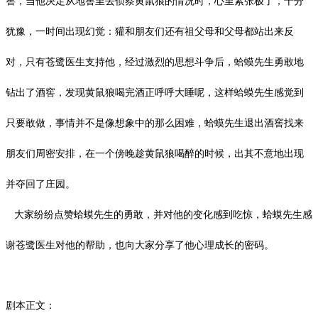
窖，当他决定从地窖里去侦察黄鼠狼的情况时，心里紧张极了，十分
犹豫，一时间出现幻觉：獾和朋友们还有祖父母和父母都站出来反
对，只有苍鹭医生支持他，经过激烈的思想斗争后，蛤蟆先生勇敢地
钻出了酒窖，发现黄鼠狼喝完酒正呼呼大睡呢，这样蛤蟆先生感觉到
只要敢做，事情并不是像想象中的那么困难，蛤蟆先生退出酒窖找来
朋友们周密安排，在一个傍晚趁黄鼠狼喝醉的时候，出其不意地出现
并夺回了庄园。
大家纷纷点赞蛤蟆先生的勇敢，并对他的变化感到吃惊，蛤蟆先生感
谢苍鹭医生对他的帮助，也向大家分享了他心理成长的密码。
剧本正文：