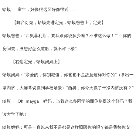
蛤蟆：
童年，好像很远又好像很近
……
【舞台灯熄，蛤蟆走进定光，蛤蟆爸爸上，定光】
蛤蟆爸爸：
“西奥菲利斯，要我跟你说多少遍？不准这么做！”“回你的
房间去，没想好怎么道歉，就不许下楼”
【右边定光，蛤蟆妈妈上】
蛤蟆妈妈：
“亲爱的，你别犯傻，你爸爸不是故意这样对你的”（拿出一
条内裤，大屏幕切换到学校场景）“西奥，你今天换了干净内裤没有？”
Oh, mayga
蛤蟆：
，妈妈，当着这么多同学的面你别提这个好吗？我
读大学了吔！
蛤蟆妈妈：可是一直以来我不是都是这样照顾你的吗？都是我替你安