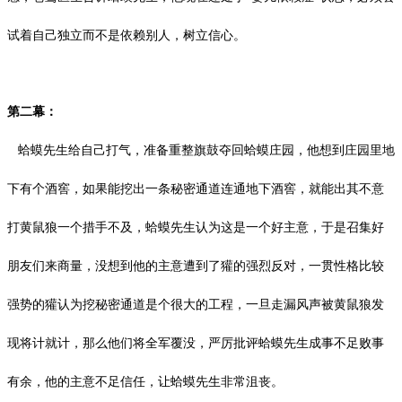
试着自己独立而不是依赖别人，树立信心。
第二幕：
蛤蟆先生给自己打气，准备重整旗鼓夺回蛤蟆庄园，他想到庄园里地
下有个酒窖，如果能挖出一条秘密通道连通地下酒窖，就能出其不意
打黄鼠狼一个措手不及，蛤蟆先生认为这是一个好主意，于是召集好
朋友们来商量，没想到他的主意遭到了獾的强烈反对，一贯性格比较
强势的獾认为挖秘密通道是个很大的工程，一旦走漏风声被黄鼠狼发
现将计就计，那么他们将全军覆没，严厉批评蛤蟆先生成事不足败事
有余，他的主意不足信任，让蛤蟆先生非常沮丧。