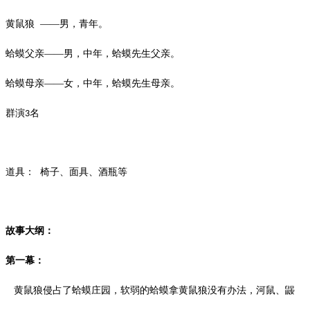
黄鼠狼
——男，青年。
蛤蟆父亲
——男，中年，蛤蟆先生父亲。
蛤蟆母亲
——女，中年，蛤蟆先生母亲。
群演
名
3
道具：
椅子、面具、酒瓶等
故事大纲：
第一幕：
黄鼠狼侵占了蛤蟆庄园，软弱的蛤蟆拿黄鼠狼没有办法，河鼠、鼹