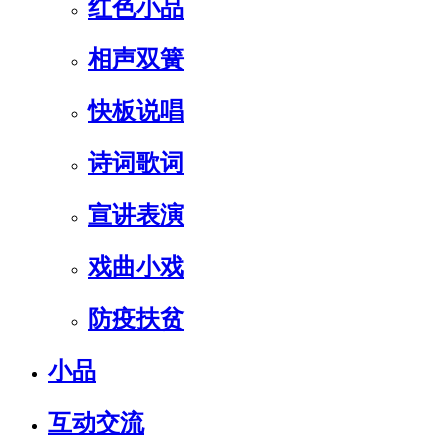
红色小品
相声双簧
快板说唱
诗词歌词
宣讲表演
戏曲小戏
防疫扶贫
小品
互动交流