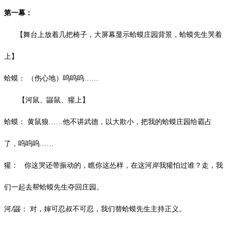
第一幕：
【舞台上放着几把椅子，大屏幕显示蛤蟆庄园背景，蛤蟆先生哭着
上】
蛤蟆：
（伤心地）呜呜呜
……
【河鼠、鼹鼠、獾上】
蛤蟆：
黄鼠狼
……他不讲武德，以大欺小，把我的蛤蟆庄园给霸占
了，呜呜呜……
獾：
你这哭还带振动的，瞧你这怂样，在这河岸我獾怕过谁？走，我
们一起去帮蛤蟆先生夺回庄园。
河
鼹： 对，婶可忍叔不可忍，我们替蛤蟆先生主持正义。
/