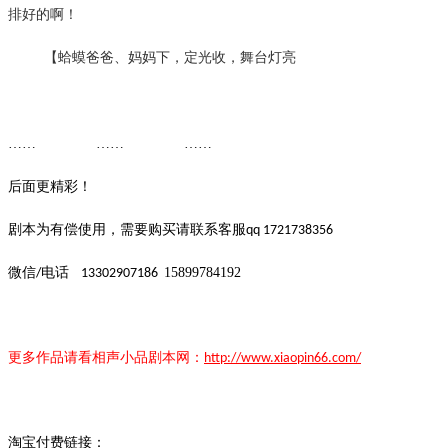
排好的啊！
【蛤蟆爸爸、妈妈下，定光收，舞台灯亮
…… …… ……
后面更精彩！
剧本为有偿使用，需要购买请联系客服
qq 1721738356
微信
电话
15899784192
/
13302907186
更多作品请看
相声小品
剧本
网：
http://www.xiaopin66.com/
淘宝付费链接：