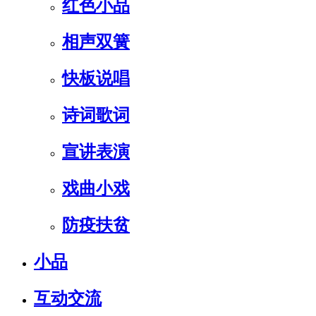
红色小品
相声双簧
快板说唱
诗词歌词
宣讲表演
戏曲小戏
防疫扶贫
小品
互动交流