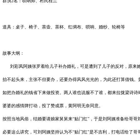
群演2名：唢呐师、村民桂兰
道具：桌子、椅子、茶壶、茶杯、红绸布、唢呐、婚纱、轮椅等
故事大纲：
刘彩凤阿姨张罗着给儿子补办婚礼，可是遭到了儿子的反对，原来她
抬不起头来，主张不但要办，还要办得风风光光的，为此还打算借钱。黄
如把办婚礼的钱省下来做投资。两人谁也说服不了谁，都来拉拢梁诗诗
婆婆的感情牌打动，投了赞成票，黄阿明无奈同意。
按照当地风俗，结婚要请娘家舅舅来“贴门红”，于是刘阿姨准备给哥哥
必要这么讲究，可刘阿姨坚持认为不“贴门红”是不吉利，打电话给了哥