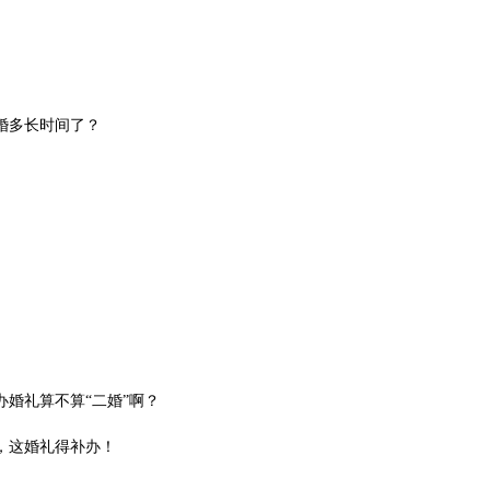
婚多长时间了？
”
婚礼算不算“二婚”啊？
，这婚礼得补办！