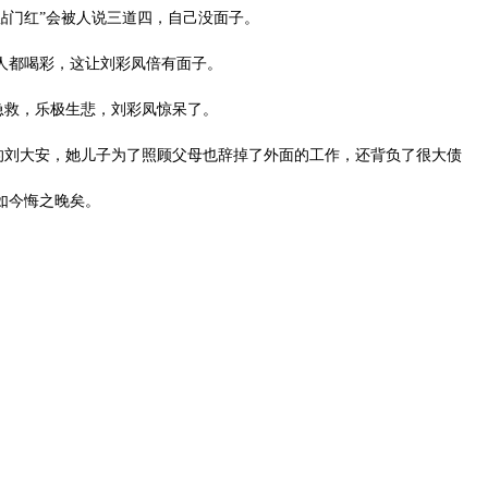
贴门红”会被人说三道四，自己没面子。
人都喝彩，这让刘彩凤倍有面子。
急救，乐极生悲，刘彩凤惊呆了。
刘大安，她儿子为了照顾父母也辞掉了外面的工作，还背负了很大债
如今悔之晚矣。