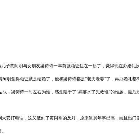
儿子黄阿明与女朋友梁诗诗一年前就领证住在一起了，觉得现在办婚礼没
阿明觉得领证就是结婚了，他和梁诗诗都是“老夫老妻”了，再办婚礼都
站队，梁诗诗一时左右为难，感觉陷于了“妈落水了先救谁”的难题，最后
刘大安打电话，这又遭到了黄阿明的反对，原来舅舅年事已高，而且出门
哥。