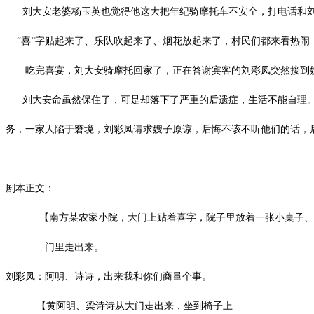
刘大安老婆杨玉英也觉得他这大把年纪骑摩托车不安全，打电话和刘彩
“喜”字贴起来了、乐队吹起来了、烟花放起来了，村民们都来看热闹
吃完喜宴，刘大安骑摩托回家了，正在答谢宾客的刘彩凤突然接到嫂子
刘大安命虽然保住了，可是却落下了严重的后遗症，生活不能自理。
务，一家人陷于窘境，刘彩凤请求嫂子原谅，后悔不该不听他们的话，
剧本正文：
【南方某农家小院，大门上贴着喜字，院子里放着一张小桌子、几
门里走出来。
刘彩凤：阿明、诗诗，出来我和你们商量个事。
【黄阿明、梁诗诗从大门走出来，坐到椅子上