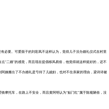
有必要。可爱面子的刘彩凤不这样认为，觉得儿子没办婚礼仪式在村里
有点“二婚”的感觉，而且现在提倡移风易俗，他觉得就这样挺好的，还不
刘阿姨搬出了不办婚礼是亏待了儿媳妇，也对不住亲家的理由，梁诗诗被
爱骑摩托车，在路上不安全，而且黄阿明认为“贴门红”属于陈规陋俗，没