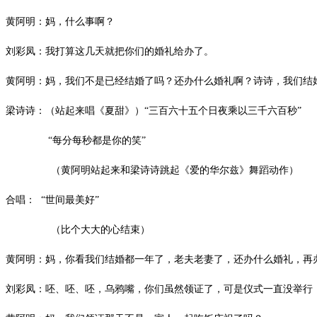
黄阿明：妈，什么事啊？
刘彩凤：我打算这几天就把你们的婚礼给办了。
黄阿明：妈，我们不是已经结婚了吗？还办什么婚礼啊？诗诗，我们结
梁诗诗：（站起来唱《夏甜》）“三百六十五个日夜乘以三千六百秒
“每分每秒都是你的笑”
（黄阿明站起来和梁诗诗跳起《爱的华尔兹》舞蹈动作）
合唱： “世间最美好”
（比个大大的心结束）
黄阿明：妈，你看我们结婚都一年了，老夫老妻了，还办什么婚礼，再办
刘彩凤：呸、呸、呸，乌鸦嘴，你们虽然领证了，可是仪式一直没举行