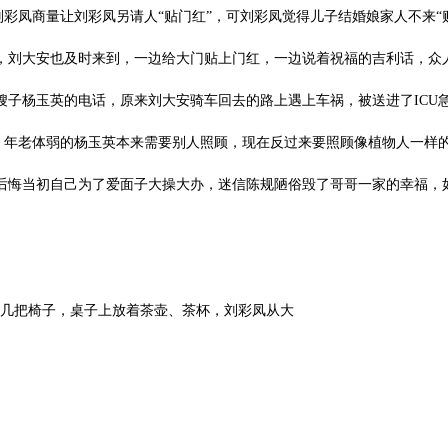
凤商量让刘彩凤另请人“贴门红”，可刘彩凤觉得儿子结婚娘家人不来“
，刘大安也及时来到，一边给大门贴上门红，一边说着祝福的吉利话，众
杨玉英的电话，原来刘大安骑车回去的路上遇上车祸，被送进了ICU
年老体弱的杨玉英本来需要别人照顾，现在反过来要照顾像植物人一样的
后悔当初自己为了爱面子大操大办，迷信陈规陋俗毁了哥哥一家的幸福，
把椅子，桌子上放着茶壶、茶杯，刘彩凤从大