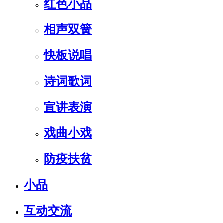
红色小品
相声双簧
快板说唱
诗词歌词
宣讲表演
戏曲小戏
防疫扶贫
小品
互动交流