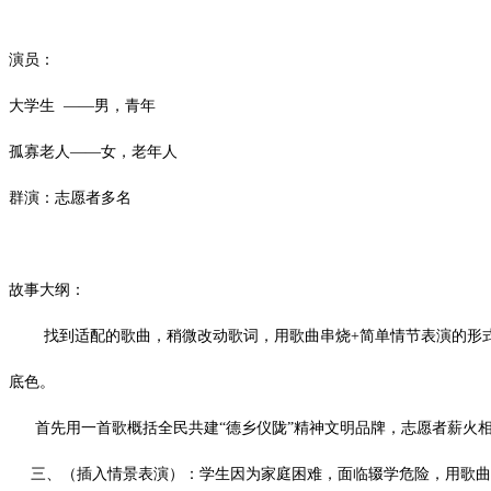
演员：
大学生 ——男，青年
孤寡老人——女，老年人
群演：志愿者多名
故事大纲：
找到适配的歌曲，稍微改动歌词，用歌曲串烧+简单情节表演的形式，
底色。
首先用一首歌概括全民共建“德乡仪陇”精神文明品牌，志愿者薪火相传
三、（插入情景表演）：学生因为家庭困难，面临辍学危险，用歌曲体