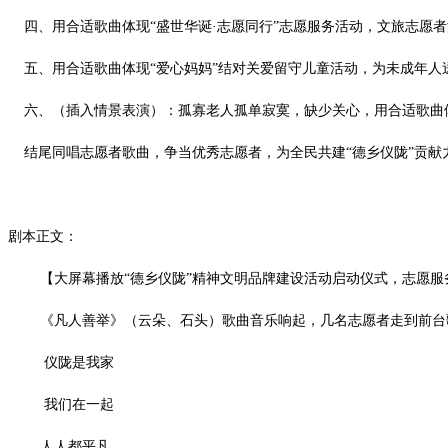
四、用合适歌曲体现“盛世华诞·志愿同行”志愿服务活动，文旅志愿
五、用合适歌曲体现“爱心妈妈”结对关爱留守儿童活动，为未成年人
六、（插入情景表演）：孤寡老人孤单寂寞，缺少关心，用合适歌曲体
结尾同唱志愿者歌曲，争当优秀志愿者，为全民共建“德乡仪陇”贡献
剧本正文：
【大屏幕播放“德乡仪陇”精神文明品牌建设活动启动仪式，志愿服
《凡人善举》（云朵、石头）歌曲音乐响起，几名志愿者走到前
仪陇是我家
我们在一起
人人都平凡