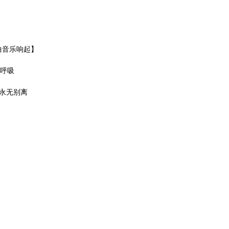
曲音乐响起】
的呼吸
随永无别离