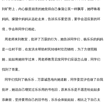
到旷野上，内心极度崩溃的她觉得自己像蒲公英一样飘零，她呼唤着
妈妈。朦胧中妈妈从远处走来，告诉乐乐要坚强，要学会适应新的环
境，学会和同学们相处。
周老师来到教室，批评了万霖的行为，她告诉同学们，杨乐乐的妈妈
是一位村干部，在发洪水帮助村民转移时壮烈牺牲，为了方便照顾
她，姑姑将她转学过来，周老师教育启发同学们应该怎么做，同学们
找到了答案。
同学们找到了杨乐乐，万霖诚恳地向她道歉，同学姜芸汐也做了自我
批评，她说自己嘲笑过乐乐用的书包旧，原来乐乐是不愿意给姑姑多
添麻烦，坚持要用自己的旧书包，乐乐会体贴姑姑，相比之下自己太