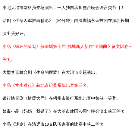
湖北大冶市网格员专场演出，一人独自承担整台晚会语言类节目！
话剧《生命因军旅而精彩》（
分钟）由深圳福永杂技团在深圳长期
80
演出受好评。
小品《疯狂的策划》获深圳第十届
“鹏城新人新作”全国曲艺征文比赛三
等奖。
大型禁毒舞台剧《生命的摆渡》在大冶市专题演出。
小品《寸步难行》获北京纪委系统比赛第三名。
银行情景剧《情暖大厅》在梧州市银行系统比赛中荣获一等奖。
禁毒小品《妈妈，我错了》在大冶市建国
周年晚会演出获三等奖
70
小品《迷途》在清远市
支队伍参赛的比赛中获二等奖
18