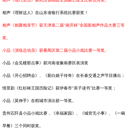
相声《现代生活》获武汉说唱团全国曲艺征文比赛优秀奖。
相声《理财达人》在山东省银行系统比赛获奖！
相声《相聚相亲节》获天津第二届
“南开杯”全国新相声作品大赛三等
奖。
小品《演练总动员》获番禺区第二届小品小戏比赛一等奖。
小品《会见楼那点事》获河南省豫南赛区表演奖
小品《开心招聘会》、《新白娘子传奇》在长春交通之声节目播出；
情景剧《红杉林王国历险记》获伊春市
“亲子读书”比赛一等奖；
小品《莫伸手》在稻城市演出获一等奖。
贵州石阡县小品小戏比赛，《幸福家园》、《城管无小事》、《一碗
早餐》三个同时获奖。