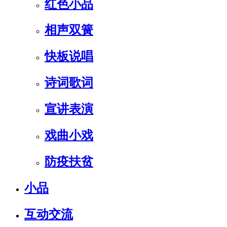
红色小品
相声双簧
快板说唱
诗词歌词
宣讲表演
戏曲小戏
防疫扶贫
小品
互动交流