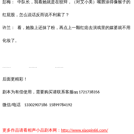
彭梅：
中队长，我看她就是在狡辩，（对艾小美）嘴唇涂得像猴子的
红屁股，怎么说话反而说不利索了？
许兰：
看，她脸上还抹了粉，再点上一颗红痣
去演戏里的
媒婆就不用
化妆了。
…… …… ……
后面更精彩！
剧本为有偿使用，需要购买请联系客服
qq 1721738356
微信
电话
/
13302907186
15899784192
更多作品请看
相声小品
剧本
网：
http://www.xiaopin66.com/