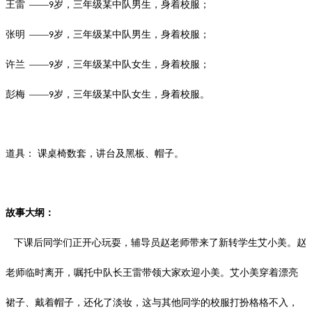
王雷
——
岁，三年级某中队男生，身着校服；
9
张明
——
岁，三年级某中队男生，身着校服；
9
许兰
——
岁，三年级某中队女生，身着校服；
9
彭梅
——
岁，三年级某中队女生，身着校服。
9
道具：
课桌椅数套，讲台及黑板、帽子。
故事大纲：
下课后同学们正开心玩耍，辅导员赵老师带来了新转学生艾小美。赵
老师临时离开，嘱托中队长王雷带领大家欢迎小美。艾小美穿着漂亮
裙子、戴着帽子，还化了淡妆，这与其他同学的校服打扮格格不入，