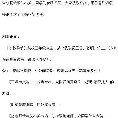
全校捐款帮助小美，同学们欢呼雀跃，大家载歌载舞，用善意和温暖
接纳了这个坚强的新伙伴。
剧本正文：
【初秋季节的某校三年级教室，某中队队员王雷、张明、许兰、彭梅
在课桌前读书，诵读《春晓》。
众：
春眠不觉晓，处处闻啼鸟。夜来风雨声，花落知多少！
【下课铃突响，一片嘈杂声。众队员离开座位一起玩“蒙眼捉人”的
游戏。
（彭梅蒙着眼睛，四处摸寻着。）
【赵老师带着艾小美出场，彭梅误抱老师，众同学鼓掌大笑。