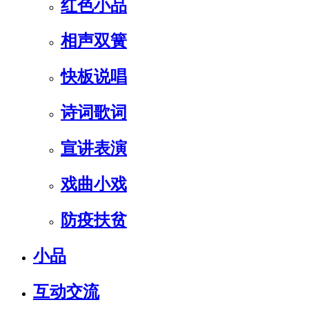
红色小品
相声双簧
快板说唱
诗词歌词
宣讲表演
戏曲小戏
防疫扶贫
小品
互动交流