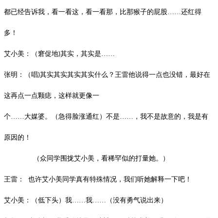
都已经告诉我，看一看这，看一看那，比那猴子的屁股……还红得
多！
艾小美：（窘促地
其实，其实是……
)
张明：（唱
其实其实其实其实什么？王雷他说得
一点也没错，最好在
)
这再点一点颗痣，这样就更像一
个……大媒婆。（急得脸涨通红）不是……，我不是故意的，我是有
原因的！
（众同学围拢艾小美，看稀罕似的打量她。）
王雷：
也许艾小美同学真有特殊情况，我们听她解释一下吧！
艾小美：（低下头）我……我……（没有勇气说出来）