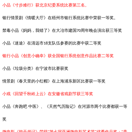
小品《寸步难行》获北京纪委系统比赛第三名。
银行情景剧《情暖大厅》在梧州市银行系统比赛中荣获一等奖。
禁毒小品《妈妈，我错了》在大冶市建国
周年晚会演出获三等奖
70
小品《迷途》在清远市
支队伍参赛的比赛中获二等奖
18
银行小品《创意小确幸》获全国银行系统创意作品比赛二等奖
小品《垃圾分类》在宁波市比赛获奖
情景剧《春天里的小红帽》在上海浦东新区比赛获一等奖
小戏《回望千秋岭上云》在安徽省戏剧节获三等奖
小品《奔跑吧
中医》、《天然气历险记》在河源市两个比赛都获一等
奖
微电影《能干书记》荣获“第七届亚洲微电影艺术节”优秀作品奖；“贵