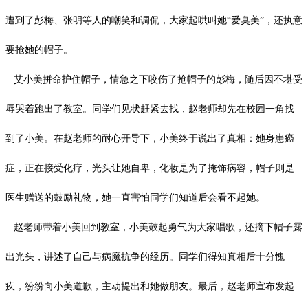
遭到了彭梅、张明等人的嘲笑和调侃，大家起哄叫她“爱臭美”，还执意
要抢她的帽子。
艾小美拼命护住帽子，情急之下咬伤了抢帽子的彭梅，随后因不堪受
辱哭着跑出了教室。同学们见状赶紧去找，赵老师却先在校园一角找
到了小美。在赵老师的耐心开导下，小美终于说出了真相：她身患癌
症，正在接受化疗，光头让她自卑，化妆是为了掩饰病容，帽子则是
医生赠送的鼓励礼物，她一直害怕同学们知道后会看不起她。
赵老师带着小美回到教室，小美鼓起勇气为大家唱歌，还摘下帽子露
出光头，讲述了自己与病魔抗争的经历。同学们得知真相后十分愧
疚，纷纷向小美道歉，主动提出和她做朋友。最后，赵老师宣布发起