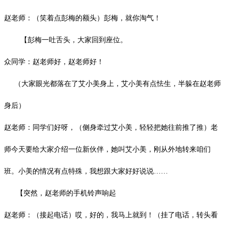
赵老师：（笑着点彭梅的额头）彭梅，就你淘气！
【彭梅一吐舌头，大家回到座位。
众同学：赵老师好，赵老师好！
（大家眼光都落在了艾小美身上，艾小美有点怯生，半躲在赵老师
身后）
赵老师：
同学们好呀，（侧身牵过艾小美，轻轻把她往前推了推）
老
师
今天要给大家介绍一位新伙伴，她叫艾小美，刚从外地转来咱们
班。小美的情况有点特殊，我想跟大家好好说说
……
【突然
，赵老师
的手机
铃声响起
赵老师：（接起电话）哎，好的，我马上就到！（挂了电话，转头看