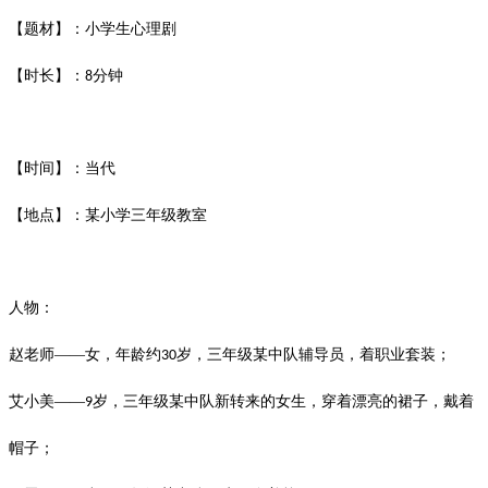
【题材】：小学生心理剧
【时长】：
分钟
8
【时间】：当代
【地点】：某小学三年级教室
人物：
赵老师——女，年龄约
岁，三年级某中队辅导员，着职业套装；
30
艾小美——
岁，三年级某中队新转来的女生，穿着漂亮的裙子，戴着
9
帽子；