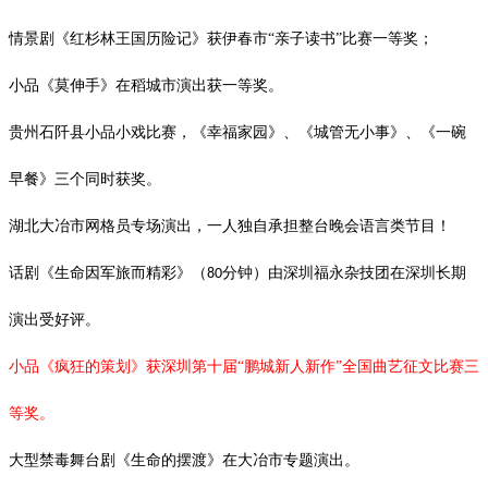
情景剧《红杉林王国历险记》获伊春市
“亲子读书”比赛一等奖；
小品《莫伸手》在稻城市演出获一等奖。
贵州石阡县小品小戏比赛，《幸福家园》、《城管无小事》、《一碗
早餐》三个同时获奖。
湖北大冶市网格员专场演出，一人独自承担整台晚会语言类节目！
话剧《生命因军旅而精彩》（
分钟）由深圳福永杂技团在深圳长期
80
演出受好评。
小品《疯狂的策划》获深圳第十届
“鹏城新人新作”全国曲艺征文比赛三
等奖。
大型禁毒舞台剧《生命的摆渡》在大冶市专题演出。