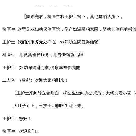
…… …… ……
【舞蹈完后，柳医生和王护士留下，其他舞蹈队员下，
柳医生
这里是xx妇幼保健医院，
孕产妇温馨
的家园
，婴幼儿健康
的
摇
王护士
我们的
服务无处不在
，
xx
妇幼
医院
值得信赖
柳医生
用微笑诠释服务，用专业铸就品牌
王护士
妇幼保健进万家,健康幸福你我他
二人合
（鞠躬）欢迎大家的到来！
【王护士来到导医台后面，柳医生坐到办公桌后，大钢扶着小艾（
大肚子）上，王护士和柳医生迎上来。
王护士 您好！
柳医生 欢迎您们！