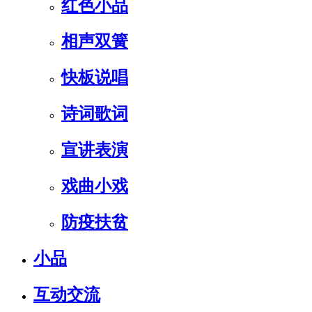
红色小品
相声双簧
快板说唱
诗词歌词
宣讲表演
戏曲小戏
防疫扶贫
小品
互动交流